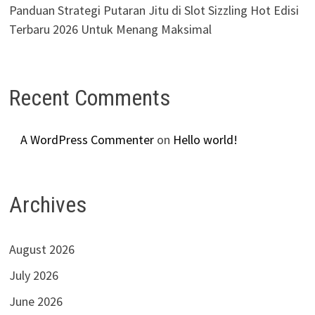
Panduan Strategi Putaran Jitu di Slot Sizzling Hot Edisi
Terbaru 2026 Untuk Menang Maksimal
Recent Comments
A WordPress Commenter
on
Hello world!
Archives
August 2026
July 2026
June 2026