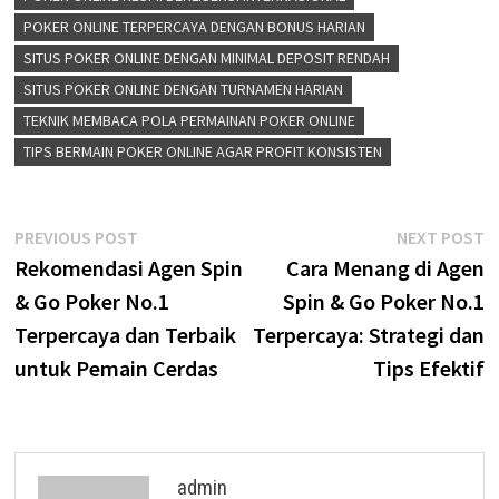
POKER ONLINE TERPERCAYA DENGAN BONUS HARIAN
SITUS POKER ONLINE DENGAN MINIMAL DEPOSIT RENDAH
SITUS POKER ONLINE DENGAN TURNAMEN HARIAN
TEKNIK MEMBACA POLA PERMAINAN POKER ONLINE
TIPS BERMAIN POKER ONLINE AGAR PROFIT KONSISTEN
Post
Previous
N
PREVIOUS POST
NEXT POST
post:
p
Rekomendasi Agen Spin
Cara Menang di Agen
navigation
& Go Poker No.1
Spin & Go Poker No.1
Terpercaya dan Terbaik
Terpercaya: Strategi dan
untuk Pemain Cerdas
Tips Efektif
admin