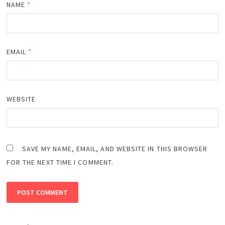
NAME
*
EMAIL
*
WEBSITE
SAVE MY NAME, EMAIL, AND WEBSITE IN THIS BROWSER
FOR THE NEXT TIME I COMMENT.