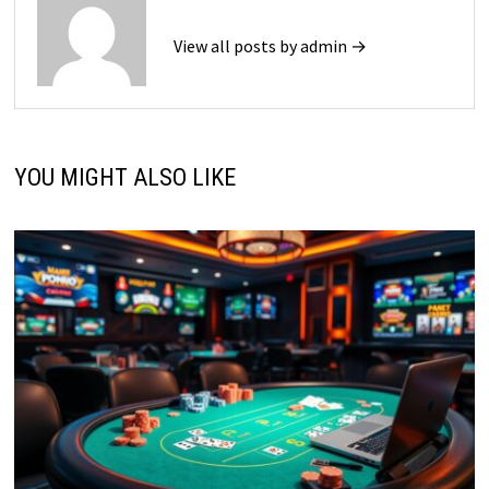
View all posts by admin →
YOU MIGHT ALSO LIKE