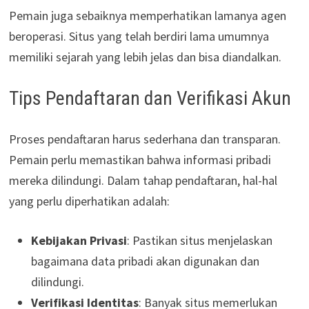
Pemain juga sebaiknya memperhatikan lamanya agen
beroperasi. Situs yang telah berdiri lama umumnya
memiliki sejarah yang lebih jelas dan bisa diandalkan.
Tips Pendaftaran dan Verifikasi Akun
Proses pendaftaran harus sederhana dan transparan.
Pemain perlu memastikan bahwa informasi pribadi
mereka dilindungi. Dalam tahap pendaftaran, hal-hal
yang perlu diperhatikan adalah:
Kebijakan Privasi
: Pastikan situs menjelaskan
bagaimana data pribadi akan digunakan dan
dilindungi.
Verifikasi Identitas
: Banyak situs memerlukan