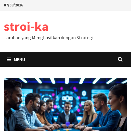
Skip
07/08/2026
to
content
stroi-ka
Taruhan yang Menghasilkan dengan Strategi
MENU