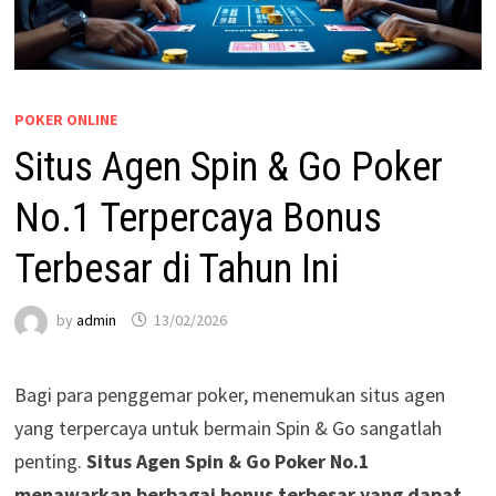
POKER ONLINE
Situs Agen Spin & Go Poker
No.1 Terpercaya Bonus
Terbesar di Tahun Ini
by
admin
13/02/2026
Bagi para penggemar poker, menemukan situs agen
yang terpercaya untuk bermain Spin & Go sangatlah
penting.
Situs Agen Spin & Go Poker No.1
menawarkan berbagai bonus terbesar yang dapat