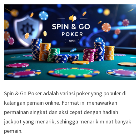
Spin & Go Poker adalah variasi poker yang populer di
kalangan pemain online. Format ini menawarkan
permainan singkat dan aksi cepat dengan hadiah
jackpot yang menarik, sehingga menarik minat banyak
pemain.