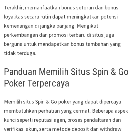
Terakhir, memanfaatkan bonus setoran dan bonus
loyalitas secara rutin dapat meningkatkan potensi
kemenangan di jangka panjang. Mengikuti
perkembangan dan promosi terbaru di situs juga
berguna untuk mendapatkan bonus tambahan yang
tidak terduga.
Panduan Memilih Situs Spin & Go
Poker Terpercaya
Memilih situs Spin & Go poker yang dapat dipercaya
membutuhkan perhatian yang cermat. Beberapa aspek
kunci seperti reputasi agen, proses pendaftaran dan
verifikasi akun, serta metode deposit dan withdraw