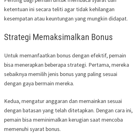
ketentuan ini secara teliti agar tidak kehilangan
kesempatan atau keuntungan yang mungkin didapat.
Strategi Memaksimalkan Bonus
Untuk memanfaatkan bonus dengan efektif, pemain
bisa menerapkan beberapa strategi. Pertama, mereka
sebaiknya memilih jenis bonus yang paling sesuai
dengan gaya bermain mereka.
Kedua, mengatur anggaran dan memainkan sesuai
dengan batasan yang telah ditetapkan. Dengan cara ini,
pemain bisa meminimalkan kerugian saat mencoba
memenuhi syarat bonus.