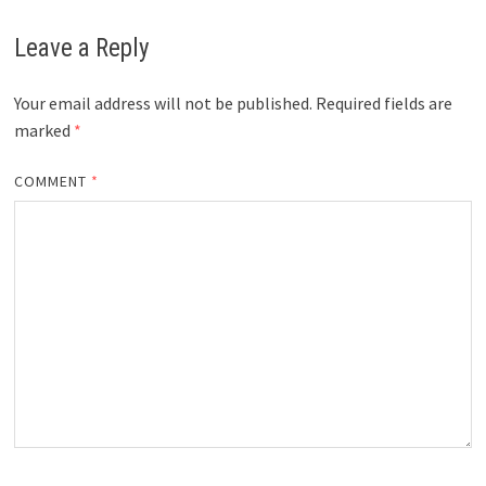
Leave a Reply
Your email address will not be published.
Required fields are
marked
*
COMMENT
*