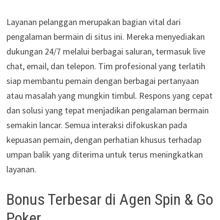
Layanan pelanggan merupakan bagian vital dari
pengalaman bermain di situs ini. Mereka menyediakan
dukungan 24/7 melalui berbagai saluran, termasuk live
chat, email, dan telepon. Tim profesional yang terlatih
siap membantu pemain dengan berbagai pertanyaan
atau masalah yang mungkin timbul. Respons yang cepat
dan solusi yang tepat menjadikan pengalaman bermain
semakin lancar. Semua interaksi difokuskan pada
kepuasan pemain, dengan perhatian khusus terhadap
umpan balik yang diterima untuk terus meningkatkan
layanan.
Bonus Terbesar di Agen Spin & Go
Poker