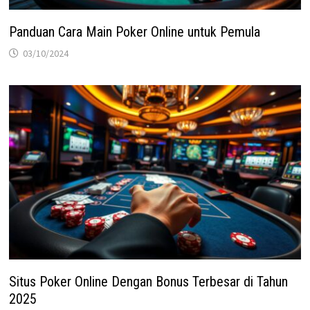
Panduan Cara Main Poker Online untuk Pemula
03/10/2024
Situs Poker Online Dengan Bonus Terbesar di Tahun
2025