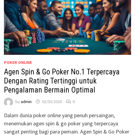
POKER ONLINE
Agen Spin & Go Poker No.1 Terpercaya
Dengan Rating Tertinggi untuk
Pengalaman Bermain Optimal
by
admin
02/03/2026
0
Dalam dunia poker online yang penuh persaingan,
menemukan agen spin & go poker yang terpercaya
sangat penting bagi para pemain. Agen Spin & Go Poker