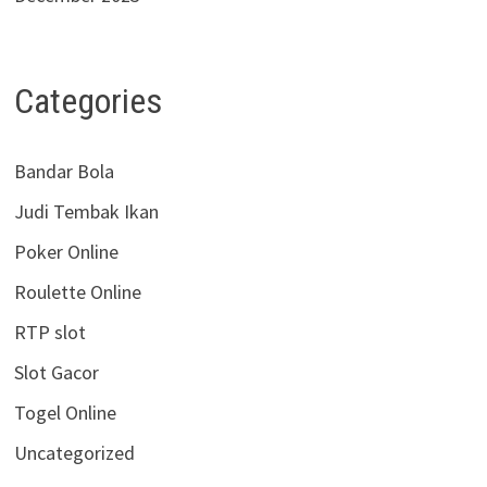
Categories
Bandar Bola
Judi Tembak Ikan
Poker Online
Roulette Online
RTP slot
Slot Gacor
Togel Online
Uncategorized