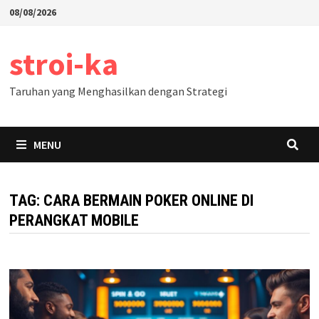
Skip
08/08/2026
to
content
stroi-ka
Taruhan yang Menghasilkan dengan Strategi
MENU
TAG:
CARA BERMAIN POKER ONLINE DI
PERANGKAT MOBILE