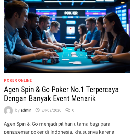
POKER ONLINE
Agen Spin & Go Poker No.1 Terpercaya
Dengan Banyak Event Menarik
by
admin
24/02/2026
0
Agen Spin & Go menjadi pilihan utama bagi para
penggemar poker di Indonesia, khususnya karena