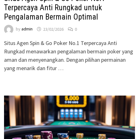
Terpercaya Anti Rungkad untuk
Pengalaman Bermain Optimal
by
admin
23/02/2026
0
Situs Agen Spin & Go Poker No.1 Terpercaya Anti
Rungkad menawarkan pengalaman bermain poker yang
aman dan menyenangkan. Dengan pilihan permainan
yang menarik dan fitur …