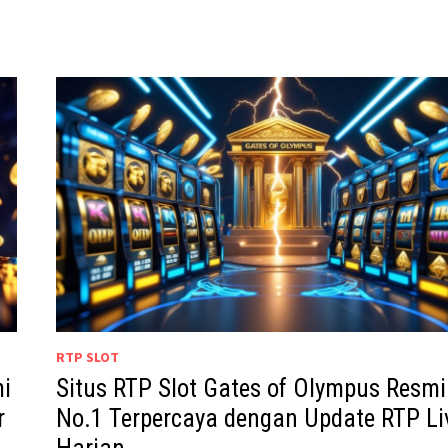
RTP SLOT
mi
Situs RTP Slot Gates of Olympus Resmi
r
No.1 Terpercaya dengan Update RTP Li