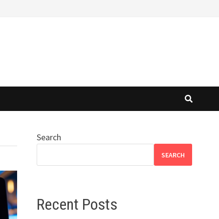
Search
SEARCH
Recent Posts