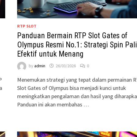
RTP SLOT
Panduan Bermain RTP Slot Gates of
Olympus Resmi No.1: Strategi Spin Pal
Efektif untuk Menang
by
admin
26/03/2026
0
P
Menemukan strategi yang tepat dalam permainan 
a
Slot Gates of Olympus bisa menjadi kunci untuk
meningkatkan pengalaman dan hasil yang diharapka
Panduan ini akan membahas …