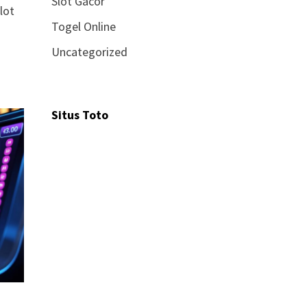
Slot Gacor
lot
Togel Online
Uncategorized
Situs Toto