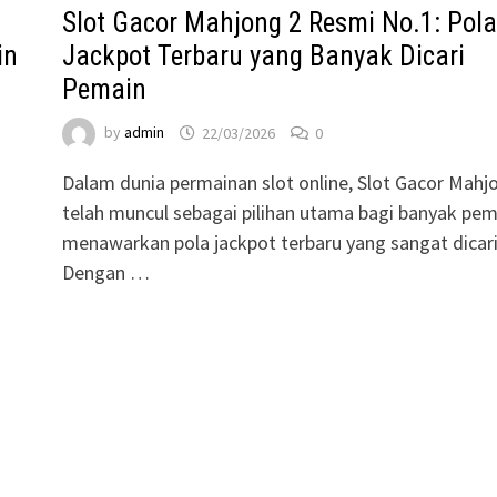
Slot Gacor Mahjong 2 Resmi No.1: Pola
in
Jackpot Terbaru yang Banyak Dicari
Pemain
by
admin
22/03/2026
0
Dalam dunia permainan slot online, Slot Gacor Mahj
telah muncul sebagai pilihan utama bagi banyak pem
menawarkan pola jackpot terbaru yang sangat dicari
Dengan …