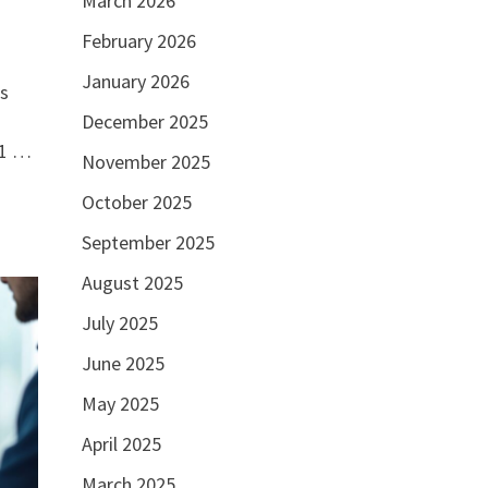
March 2026
February 2026
January 2026
s
December 2025
.1 …
November 2025
October 2025
September 2025
August 2025
July 2025
June 2025
May 2025
April 2025
March 2025