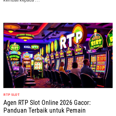
RTP SLOT
Agen RTP Slot Online 2026 Gacor:
Panduan Terbaik untuk Pemain