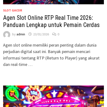
SLOT GACOR
Agen Slot Online RTP Real Time 2026:
Panduan Lengkap untuk Pemain Cerdas
by
admin
23/01/2026
0
Agen slot online memiliki peran penting dalam dunia
perjudian digital saat ini. Banyak pemain mencari
informasi tentang RTP (Return to Player) yang akurat
dan real-time …