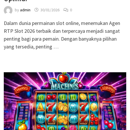
by
admin
30/01/2026
0
Dalam dunia permainan slot online, menemukan Agen
RTP Slot 2026 terbaik dan terpercaya menjadi sangat
penting bagi para pemain. Dengan banyaknya pilihan
yang tersedia, penting …