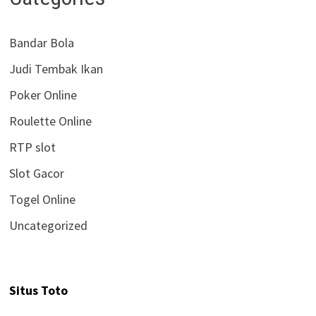
Bandar Bola
Judi Tembak Ikan
Poker Online
Roulette Online
RTP slot
Slot Gacor
Togel Online
Uncategorized
Situs Toto