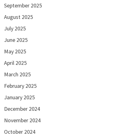
September 2025
August 2025
July 2025
June 2025
May 2025
April 2025
March 2025
February 2025
January 2025
December 2024
November 2024
October 2024