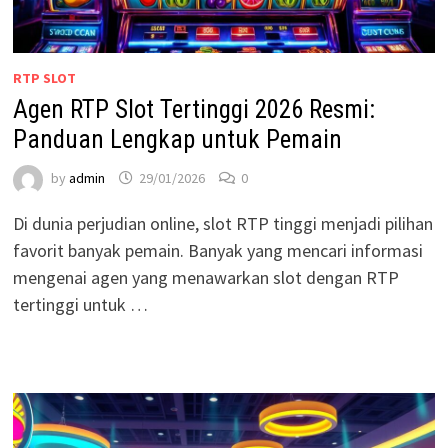
RTP SLOT
Agen RTP Slot Tertinggi 2026 Resmi:
Panduan Lengkap untuk Pemain
by
admin
29/01/2026
0
Di dunia perjudian online, slot RTP tinggi menjadi pilihan
favorit banyak pemain. Banyak yang mencari informasi
mengenai agen yang menawarkan slot dengan RTP
tertinggi untuk …