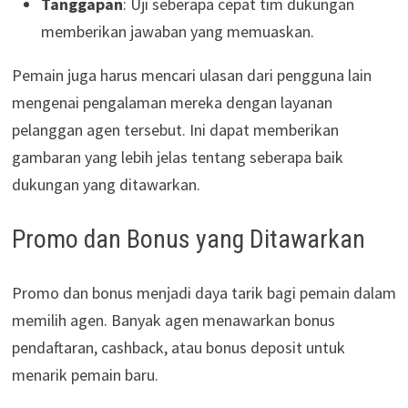
Tanggapan
: Uji seberapa cepat tim dukungan
memberikan jawaban yang memuaskan.
Pemain juga harus mencari ulasan dari pengguna lain
mengenai pengalaman mereka dengan layanan
pelanggan agen tersebut. Ini dapat memberikan
gambaran yang lebih jelas tentang seberapa baik
dukungan yang ditawarkan.
Promo dan Bonus yang Ditawarkan
Promo dan bonus menjadi daya tarik bagi pemain dalam
memilih agen. Banyak agen menawarkan bonus
pendaftaran, cashback, atau bonus deposit untuk
menarik pemain baru.