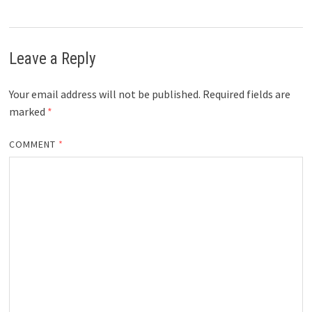
Leave a Reply
Your email address will not be published.
Required fields are
marked
*
COMMENT
*