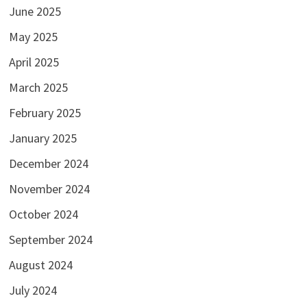
June 2025
May 2025
April 2025
March 2025
February 2025
January 2025
December 2024
November 2024
October 2024
September 2024
August 2024
July 2024