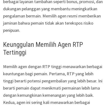
berbagai layanan tambahan seperti bonus, promosi, dan
dukungan pelanggan yang membantu meningkatkan
pengalaman bermain. Memilih agen resmi memberikan
jaminan bahwa pemain tidak akan terekspos risiko
penipuan.
Keunggulan Memilih Agen RTP
Tertinggi
Memilih agen dengan RTP tinggi menawarkan berbagai
keuntungan bagi pemain. Pertama, RTP yang lebih
tinggi berarti potensi pengembalian yang lebih besar. Ini
berarti pemain dapat menikmati permainan lebih lama
dengan kemungkinan kemenangan yang lebih baik.
Kedua, agen ini sering kali menawarkan berbagai