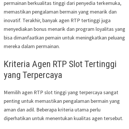
permainan berkualitas tinggi dari penyedia terkemuka,
memastikan pengalaman bermain yang menarik dan
inovatif. Terakhir, banyak agen RTP tertinggi juga
menyediakan bonus menarik dan program loyalitas yang
bisa dimanfaatkan pemain untuk meningkatkan peluang
mereka dalam permainan.
Kriteria Agen RTP Slot Tertinggi
yang Terpercaya
Memilih agen RTP slot tinggi yang terpercaya sangat
penting untuk memastikan pengalaman bermain yang
aman dan adil. Beberapa kriteria utama perlu
diperhatikan untuk menentukan kualitas agen tersebut.