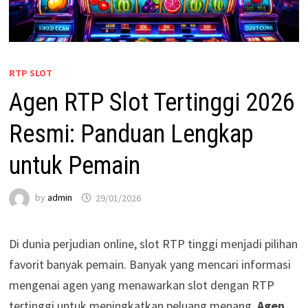
RTP SLOT
Agen RTP Slot Tertinggi 2026
Resmi: Panduan Lengkap
untuk Pemain
by
admin
29/01/2026
Di dunia perjudian online, slot RTP tinggi menjadi pilihan
favorit banyak pemain. Banyak yang mencari informasi
mengenai agen yang menawarkan slot dengan RTP
tertinggi untuk meningkatkan peluang menang.
Agen