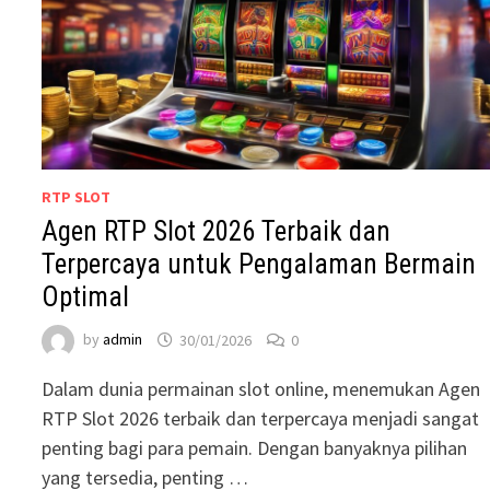
RTP SLOT
Agen RTP Slot 2026 Terbaik dan
Terpercaya untuk Pengalaman Bermain
Optimal
by
admin
30/01/2026
0
Dalam dunia permainan slot online, menemukan Agen
RTP Slot 2026 terbaik dan terpercaya menjadi sangat
penting bagi para pemain. Dengan banyaknya pilihan
yang tersedia, penting …