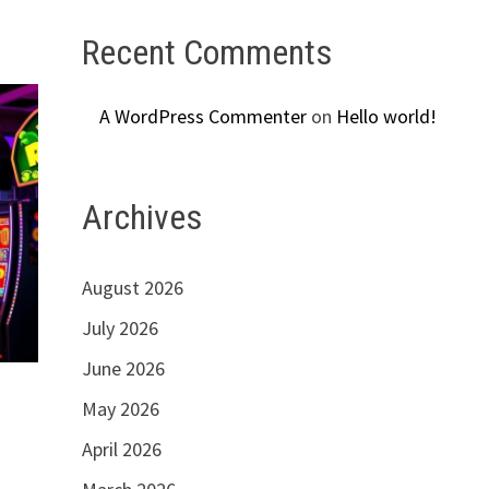
Recent Comments
A WordPress Commenter
on
Hello world!
Archives
August 2026
July 2026
June 2026
May 2026
April 2026