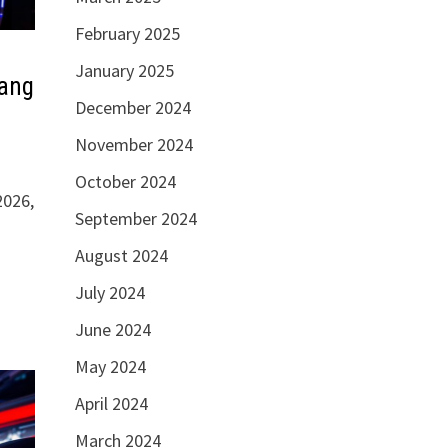
February 2025
January 2025
nang
December 2024
November 2024
October 2024
2026,
September 2024
August 2024
July 2024
June 2024
May 2024
April 2024
March 2024