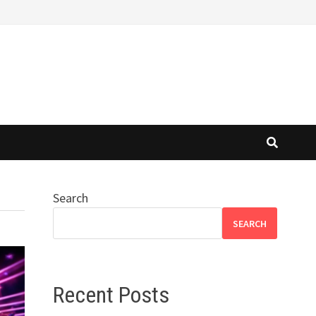
Search
SEARCH
Recent Posts