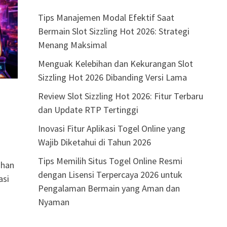
Tips Manajemen Modal Efektif Saat
Bermain Slot Sizzling Hot 2026: Strategi
Menang Maksimal
Menguak Kelebihan dan Kekurangan Slot
Sizzling Hot 2026 Dibanding Versi Lama
Review Slot Sizzling Hot 2026: Fitur Terbaru
dan Update RTP Tertinggi
Inovasi Fitur Aplikasi Togel Online yang
Wajib Diketahui di Tahun 2026
Tips Memilih Situs Togel Online Resmi
ihan
dengan Lisensi Terpercaya 2026 untuk
asi
Pengalaman Bermain yang Aman dan
Nyaman