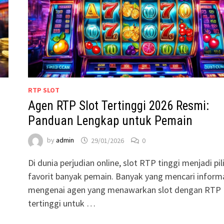
RTP SLOT
Agen RTP Slot Tertinggi 2026 Resmi:
Panduan Lengkap untuk Pemain
by
admin
29/01/2026
0
Di dunia perjudian online, slot RTP tinggi menjadi pil
favorit banyak pemain. Banyak yang mencari inform
mengenai agen yang menawarkan slot dengan RTP
tertinggi untuk …