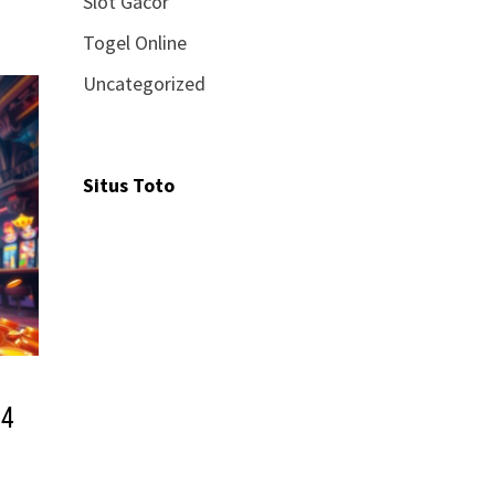
Slot Gacor
Togel Online
Uncategorized
Situs Toto
24