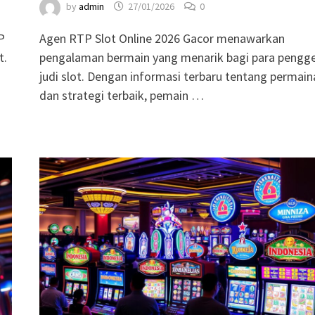
by
admin
27/01/2026
0
P
Agen RTP Slot Online 2026 Gacor menawarkan
t.
pengalaman bermain yang menarik bagi para pengg
judi slot. Dengan informasi terbaru tentang permain
dan strategi terbaik, pemain …