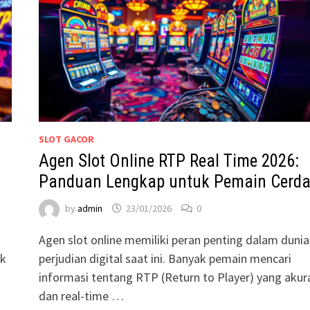
SLOT GACOR
Agen Slot Online RTP Real Time 2026:
Panduan Lengkap untuk Pemain Cerd
by
admin
23/01/2026
0
Agen slot online memiliki peran penting dalam dunia
ak
perjudian digital saat ini. Banyak pemain mencari
informasi tentang RTP (Return to Player) yang akur
dan real-time …