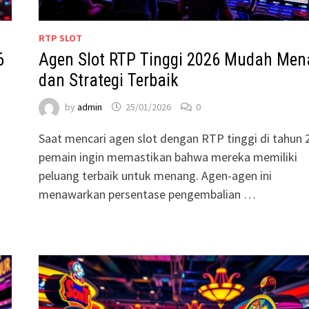
RTP SLOT
6
Agen Slot RTP Tinggi 2026 Mudah Me
dan Strategi Terbaik
by
admin
25/01/2026
0
Saat mencari agen slot dengan RTP tinggi di tahun 
pemain ingin memastikan bahwa mereka memiliki
peluang terbaik untuk menang. Agen-agen ini
menawarkan persentase pengembalian …