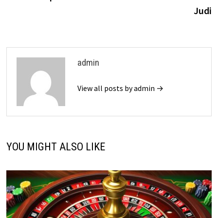
Judi
admin
View all posts by admin →
YOU MIGHT ALSO LIKE