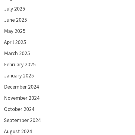
July 2025
June 2025
May 2025
April 2025
March 2025
February 2025
January 2025
December 2024
November 2024
October 2024
September 2024
August 2024