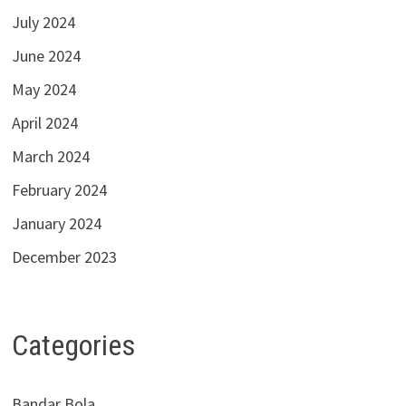
July 2024
June 2024
May 2024
April 2024
March 2024
February 2024
January 2024
December 2023
Categories
Bandar Bola