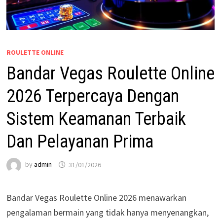
ROULETTE ONLINE
Bandar Vegas Roulette Online
2026 Terpercaya Dengan
Sistem Keamanan Terbaik
Dan Pelayanan Prima
by
admin
31/01/2026
Bandar Vegas Roulette Online 2026 menawarkan
pengalaman bermain yang tidak hanya menyenangkan,