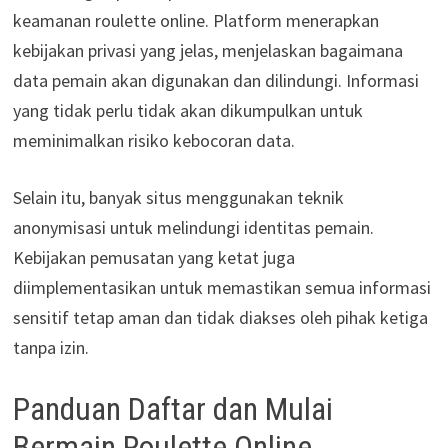
keamanan roulette online. Platform menerapkan
kebijakan privasi yang jelas, menjelaskan bagaimana
data pemain akan digunakan dan dilindungi. Informasi
yang tidak perlu tidak akan dikumpulkan untuk
meminimalkan risiko kebocoran data.
Selain itu, banyak situs menggunakan teknik
anonymisasi untuk melindungi identitas pemain.
Kebijakan pemusatan yang ketat juga
diimplementasikan untuk memastikan semua informasi
sensitif tetap aman dan tidak diakses oleh pihak ketiga
tanpa izin.
Panduan Daftar dan Mulai
Bermain Roulette Online