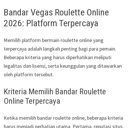
Bandar Vegas Roulette Online
2026: Platform Terpercaya
Memilih platform bermain roulette online yang
terpercaya adalah langkah penting bagi para pemain.
Beberapa kriteria yang harus diperhatikan meliputi
legalitas dan lisensi, serta keunggulan yang ditawarkan
oleh platform tersebut.
Kriteria Memilih Bandar Roulette
Online Terpercaya
Ketika memilih bandar roulette online, beberapa kriteria
harus menjadi perhatian utama. Pertama, reputasi situs.