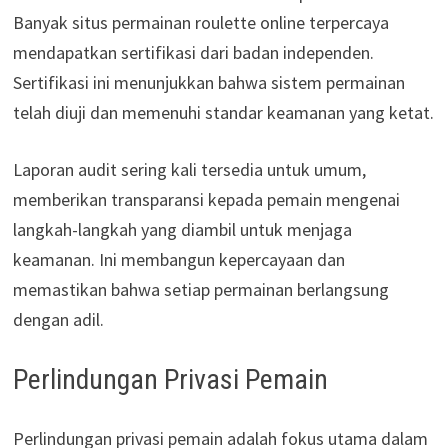
Banyak situs permainan roulette online terpercaya
mendapatkan sertifikasi dari badan independen.
Sertifikasi ini menunjukkan bahwa sistem permainan
telah diuji dan memenuhi standar keamanan yang ketat.
Laporan audit sering kali tersedia untuk umum,
memberikan transparansi kepada pemain mengenai
langkah-langkah yang diambil untuk menjaga
keamanan. Ini membangun kepercayaan dan
memastikan bahwa setiap permainan berlangsung
dengan adil.
Perlindungan Privasi Pemain
Perlindungan privasi pemain adalah fokus utama dalam