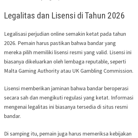
Legalitas dan Lisensi di Tahun 2026
Legalisasi perjudian online semakin ketat pada tahun
2026. Pemain harus pastikan bahwa bandar yang
mereka pilih memiliki lisensi resmi yang valid. Lisensi ini
biasanya dikeluarkan oleh lembaga reputable, seperti
Malta Gaming Authority atau UK Gambling Commission.
Lisensi memberikan jaminan bahwa bandar beroperasi
secara sah dan mengikuti regulasi yang ketat. Informasi
mengenai legalitas ini biasanya tersedia di situs resmi
bandar.
Di samping itu, pemain juga harus memeriksa kebijakan