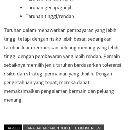
Taruhan genap/ganjil
Taruhan tinggi/rendah
Taruhan dalam menawarkan pembayaran yang lebih
tinggi tetapi dengan risiko lebih besar, sedangkan
taruhan luar memberikan peluang menang yang lebih
tinggi dengan pembayaran yang lebih rendah. Pemain
sebaiknya memilih jenis taruhan berdasarkan toleransi
risiko dan strategi permainan yang dipilih. Dengan
pengetahuan yang tepat, mereka dapat
memaksimalkan pengalaman bermain dan peluang
menang.
TAGGED
CARA DAFTAR AKUN ROULETTE ONLINE RESMI