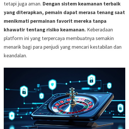
tetapi juga aman.
Dengan sistem keamanan terbaik
yang diterapkan, pemain dapat merasa tenang saat
menikmati permainan favorit mereka tanpa
khawatir tentang risiko keamanan.
Keberadaan
platform ini yang terpercaya membuatnya semakin
menarik bagi para penjudi yang mencari kestabilan dan
keandalan.