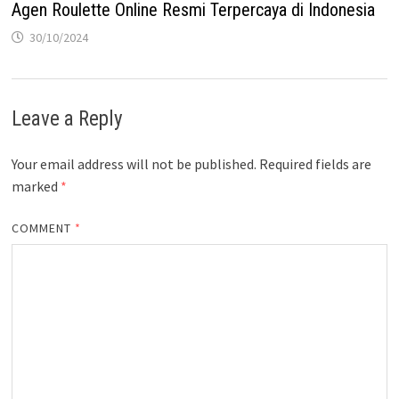
Agen Roulette Online Resmi Terpercaya di Indonesia
30/10/2024
Leave a Reply
Your email address will not be published.
Required fields are
marked
*
COMMENT
*