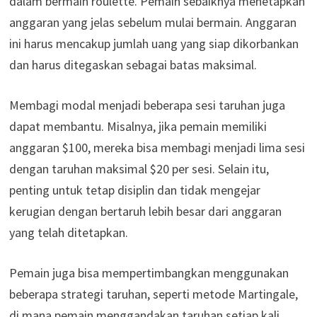
dalam bermain roulette. Pemain sebaiknya menetapkan
anggaran yang jelas sebelum mulai bermain. Anggaran
ini harus mencakup jumlah uang yang siap dikorbankan
dan harus ditegaskan sebagai batas maksimal.
Membagi modal menjadi beberapa sesi taruhan juga
dapat membantu. Misalnya, jika pemain memiliki
anggaran $100, mereka bisa membagi menjadi lima sesi
dengan taruhan maksimal $20 per sesi. Selain itu,
penting untuk tetap disiplin dan tidak mengejar
kerugian dengan bertaruh lebih besar dari anggaran
yang telah ditetapkan.
Pemain juga bisa mempertimbangkan menggunakan
beberapa strategi taruhan, seperti metode Martingale,
di mana pemain menggandakan taruhan setiap kali