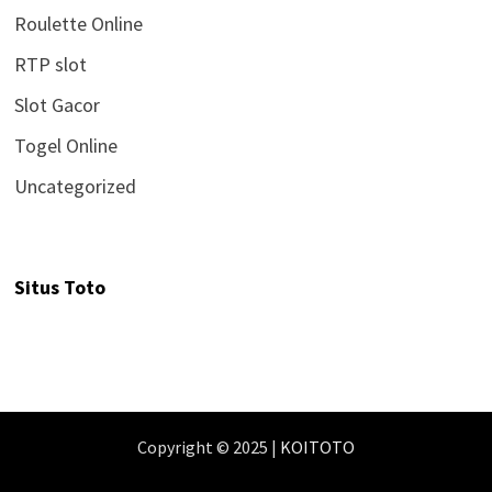
Roulette Online
RTP slot
Slot Gacor
Togel Online
Uncategorized
Situs Toto
Copyright © 2025 |
KOITOTO