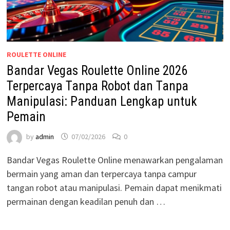
ROULETTE ONLINE
Bandar Vegas Roulette Online 2026
Terpercaya Tanpa Robot dan Tanpa
Manipulasi: Panduan Lengkap untuk
Pemain
by
admin
07/02/2026
0
Bandar Vegas Roulette Online menawarkan pengalaman
bermain yang aman dan terpercaya tanpa campur
tangan robot atau manipulasi. Pemain dapat menikmati
permainan dengan keadilan penuh dan …