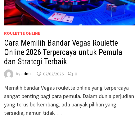
ROULETTE ONLINE
Cara Memilih Bandar Vegas Roulette
Online 2026 Terpercaya untuk Pemula
dan Strategi Terbaik
by
admin
02/02/2026
0
Memilih bandar Vegas roulette online yang terpercaya
sangat penting bagi para pemula. Dalam dunia perjudian
yang terus berkembang, ada banyak pilihan yang
tersedia, namun tidak …