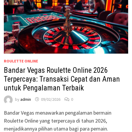
ROULETTE ONLINE
Bandar Vegas Roulette Online 2026
Terpercaya: Transaksi Cepat dan Aman
untuk Pengalaman Terbaik
by
admin
09/02/2026
0
Bandar Vegas menawarkan pengalaman bermain
Roulette Online yang terpercaya di tahun 2026,
menjadikannya pilihan utama bagi para pemain.