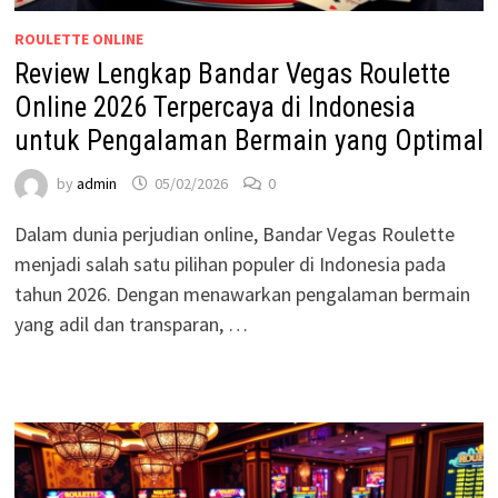
ROULETTE ONLINE
Review Lengkap Bandar Vegas Roulette
Online 2026 Terpercaya di Indonesia
untuk Pengalaman Bermain yang Optimal
by
admin
05/02/2026
0
Dalam dunia perjudian online, Bandar Vegas Roulette
menjadi salah satu pilihan populer di Indonesia pada
tahun 2026. Dengan menawarkan pengalaman bermain
yang adil dan transparan, …