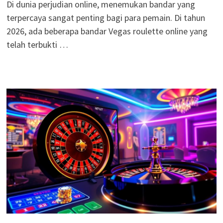
Di dunia perjudian online, menemukan bandar yang
terpercaya sangat penting bagi para pemain. Di tahun
2026, ada beberapa bandar Vegas roulette online yang
telah terbukti …