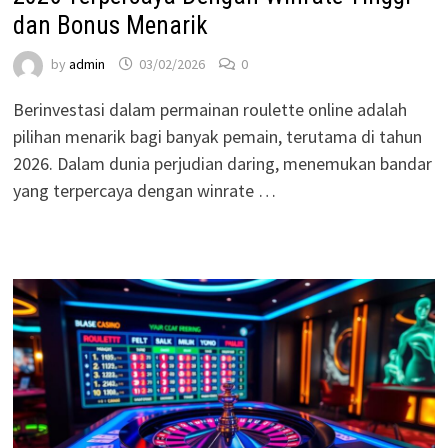
dan Bonus Menarik
by
admin
03/02/2026
0
Berinvestasi dalam permainan roulette online adalah
pilihan menarik bagi banyak pemain, terutama di tahun
2026. Dalam dunia perjudian daring, menemukan bandar
yang terpercaya dengan winrate …