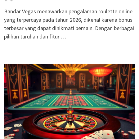
Bandar Vegas menawarkan pengalaman roulette online
yang terpercaya pada tahun 2026, dikenal karena bonus
terbesar yang dapat dinikmati pemain. Dengan berbagai
pilihan taruhan dan fitur …