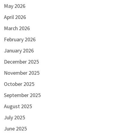
May 2026
April 2026
March 2026
February 2026
January 2026
December 2025
November 2025
October 2025
September 2025
August 2025
July 2025
June 2025