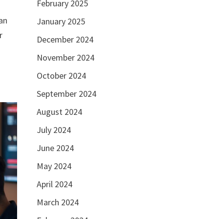
February 2025
an
January 2025
r
December 2024
November 2024
October 2024
September 2024
August 2024
July 2024
June 2024
May 2024
April 2024
March 2024