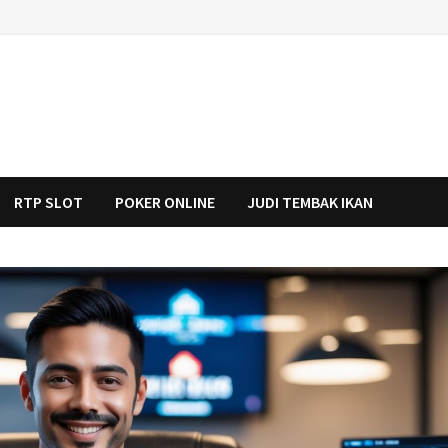
RTP SLOT
POKER ONLINE
JUDI TEMBAK IKAN