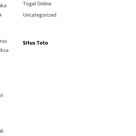
Togel Online
uka
a
Uncategorized
arus
Situs Toto
iksa
ri
ak