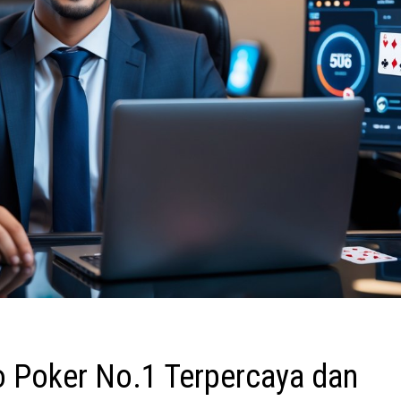
 Poker No.1 Terpercaya dan