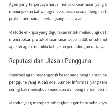
Agen yang terpercaya harus memiliki keamanan yang kua
menunjukkan bahwa agen beroperasi sesuai dengan s
praktik permainan berlangsung secara adil.
Metode enkripsi yang digunakan untuk melindungi data
menerapkan protokol keamanan seperti SSL untuk meli
apakah agen memiliki kebijakan perlindungan data yang
Reputasi dan Ulasan Pengguna
Reputasi agen berpengaruh besar pada pengalaman ber
pengguna yang sudah ada. Sumber informasi yang tepa
sering kali mencakup keandalan dan pengalaman berm
Mereka yang mempertimbangkan agen baru sebaiknya 