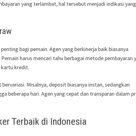
ayaran yang terlambat, hal tersebut menjadi indikasi yan
draw
enting bagi pemain. Agen yang berkinerja baik biasanya
. Pemain harus mencari tahu berbagai metode pembayaran 
kartu kredit.
 bervariasi. Misalnya, deposit biasanya instan, sedangkan
ga beberapa hari. Agen yang cepat dan transparan dalam p
r Terbaik di Indonesia