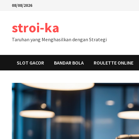
Skip
08/08/2026
to
content
stroi-ka
Taruhan yang Menghasilkan dengan Strategi
SLOT GACOR
BANDAR BOLA
ROULETTE ONLINE