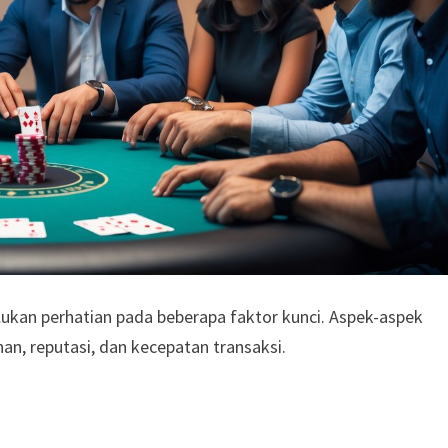
ukan perhatian pada beberapa faktor kunci. Aspek-aspek
n, reputasi, dan kecepatan transaksi.