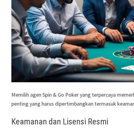
Memilih agen Spin & Go Poker yang terpercaya memerl
penting yang harus dipertimbangkan termasuk keamana
Keamanan dan Lisensi Resmi