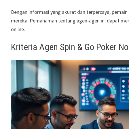
Dengan informasi yang akurat dan terpercaya, pemain 
mereka. Pemahaman tentang agen-agen ini dapat men
online.
Kriteria Agen Spin & Go Poker N