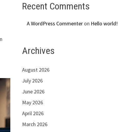
Recent Comments
A WordPress Commenter
on
Hello world!
in
Archives
August 2026
July 2026
June 2026
May 2026
April 2026
March 2026