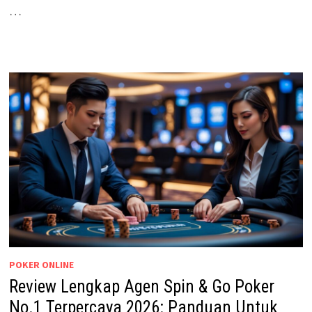
…
POKER ONLINE
Review Lengkap Agen Spin & Go Poker
No.1 Terpercaya 2026: Panduan Untuk