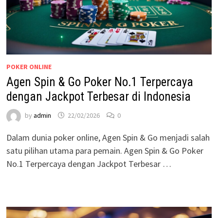
POKER ONLINE
Agen Spin & Go Poker No.1 Terpercaya
dengan Jackpot Terbesar di Indonesia
by
admin
22/02/2026
0
Dalam dunia poker online, Agen Spin & Go menjadi salah
satu pilihan utama para pemain. Agen Spin & Go Poker
No.1 Terpercaya dengan Jackpot Terbesar …