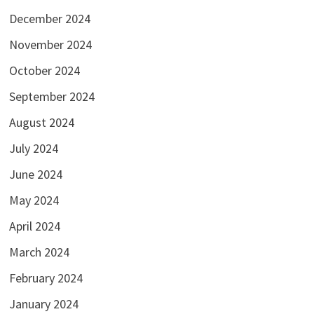
December 2024
November 2024
October 2024
September 2024
August 2024
July 2024
June 2024
May 2024
April 2024
March 2024
February 2024
January 2024