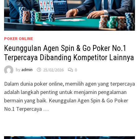
POKER ONLINE
Keunggulan Agen Spin & Go Poker No.1
Terpercaya Dibanding Kompetitor Lainnya
by
admin
25/02/2026
0
Dalam dunia poker online, memilih agen yang terpercaya
adalah langkah penting untuk menjamin pengalaman
bermain yang baik. Keunggulan Agen Spin & Go Poker
No.1 Terpercaya …