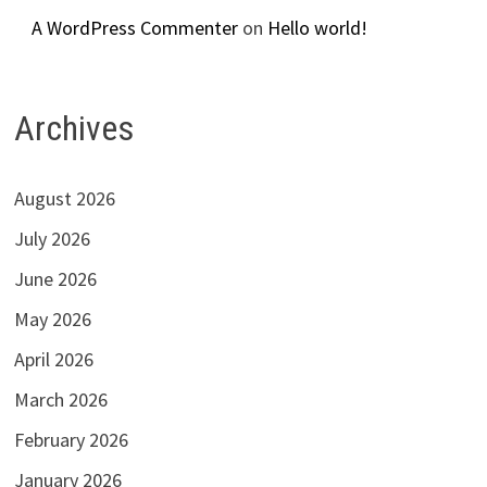
A WordPress Commenter
on
Hello world!
Archives
August 2026
July 2026
June 2026
May 2026
April 2026
March 2026
February 2026
January 2026