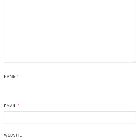
NAME
*
EMAIL
*
WEBSITE