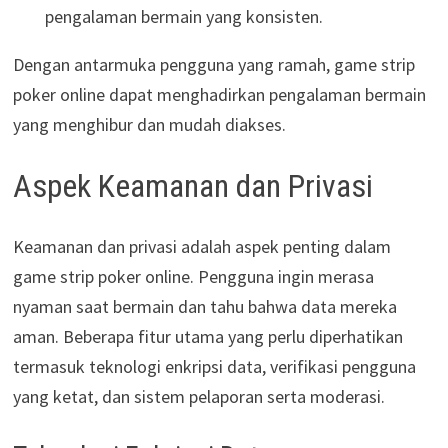
pengalaman bermain yang konsisten.
Dengan antarmuka pengguna yang ramah, game strip
poker online dapat menghadirkan pengalaman bermain
yang menghibur dan mudah diakses.
Aspek Keamanan dan Privasi
Keamanan dan privasi adalah aspek penting dalam
game strip poker online. Pengguna ingin merasa
nyaman saat bermain dan tahu bahwa data mereka
aman. Beberapa fitur utama yang perlu diperhatikan
termasuk teknologi enkripsi data, verifikasi pengguna
yang ketat, dan sistem pelaporan serta moderasi.