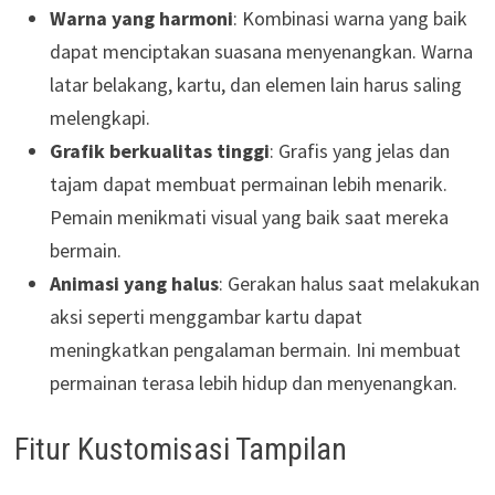
Warna yang harmoni
: Kombinasi warna yang baik
dapat menciptakan suasana menyenangkan. Warna
latar belakang, kartu, dan elemen lain harus saling
melengkapi.
Grafik berkualitas tinggi
: Grafis yang jelas dan
tajam dapat membuat permainan lebih menarik.
Pemain menikmati visual yang baik saat mereka
bermain.
Animasi yang halus
: Gerakan halus saat melakukan
aksi seperti menggambar kartu dapat
meningkatkan pengalaman bermain. Ini membuat
permainan terasa lebih hidup dan menyenangkan.
Fitur Kustomisasi Tampilan