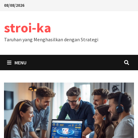
Skip
08/08/2026
to
content
stroi-ka
Taruhan yang Menghasilkan dengan Strategi
MENU