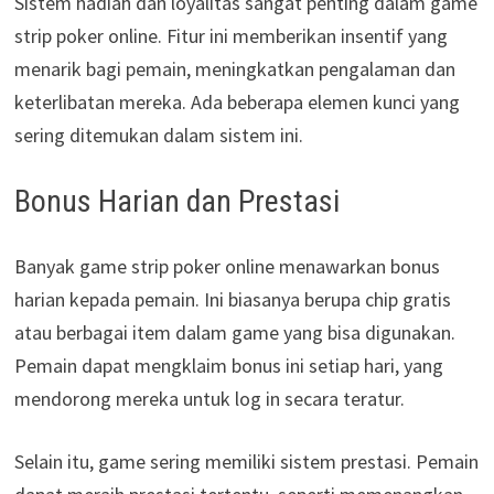
Sistem hadiah dan loyalitas sangat penting dalam game
strip poker online. Fitur ini memberikan insentif yang
menarik bagi pemain, meningkatkan pengalaman dan
keterlibatan mereka. Ada beberapa elemen kunci yang
sering ditemukan dalam sistem ini.
Bonus Harian dan Prestasi
Banyak game strip poker online menawarkan bonus
harian kepada pemain. Ini biasanya berupa chip gratis
atau berbagai item dalam game yang bisa digunakan.
Pemain dapat mengklaim bonus ini setiap hari, yang
mendorong mereka untuk log in secara teratur.
Selain itu, game sering memiliki sistem prestasi. Pemain