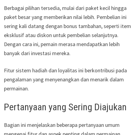
Berbagai pilihan tersedia, mulai dari paket kecil hingga
paket besar yang memberikan nilai lebih. Pembelian ini
sering kali datang dengan bonus tambahan, seperti item
eksklusif atau diskon untuk pembelian selanjutnya.
Dengan cara ini, pemain merasa mendapatkan lebih
banyak dari investasi mereka.
Fitur sistem hadiah dan loyalitas ini berkontribusi pada
pengalaman yang menyenangkan dan menarik dalam
permainan.
Pertanyaan yang Sering Diajukan
Bagian ini menjelaskan beberapa pertanyaan umum
mengenai fitur dan aspek penting dalam permainan