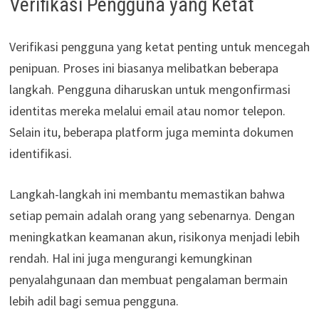
Verifikasi Pengguna yang Ketat
Verifikasi pengguna yang ketat penting untuk mencegah
penipuan. Proses ini biasanya melibatkan beberapa
langkah. Pengguna diharuskan untuk mengonfirmasi
identitas mereka melalui email atau nomor telepon.
Selain itu, beberapa platform juga meminta dokumen
identifikasi.
Langkah-langkah ini membantu memastikan bahwa
setiap pemain adalah orang yang sebenarnya. Dengan
meningkatkan keamanan akun, risikonya menjadi lebih
rendah. Hal ini juga mengurangi kemungkinan
penyalahgunaan dan membuat pengalaman bermain
lebih adil bagi semua pengguna.