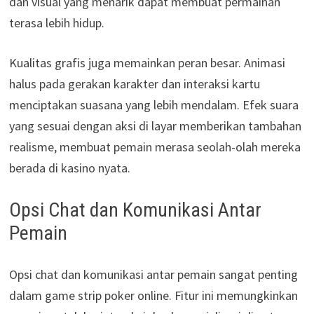
dan visual yang menarik dapat membuat permainan
terasa lebih hidup.
Kualitas grafis juga memainkan peran besar. Animasi
halus pada gerakan karakter dan interaksi kartu
menciptakan suasana yang lebih mendalam. Efek suara
yang sesuai dengan aksi di layar memberikan tambahan
realisme, membuat pemain merasa seolah-olah mereka
berada di kasino nyata.
Opsi Chat dan Komunikasi Antar
Pemain
Opsi chat dan komunikasi antar pemain sangat penting
dalam game strip poker online. Fitur ini memungkinkan