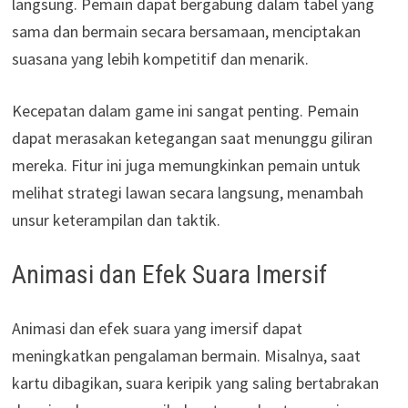
langsung. Pemain dapat bergabung dalam tabel yang
sama dan bermain secara bersamaan, menciptakan
suasana yang lebih kompetitif dan menarik.
Kecepatan dalam game ini sangat penting. Pemain
dapat merasakan ketegangan saat menunggu giliran
mereka. Fitur ini juga memungkinkan pemain untuk
melihat strategi lawan secara langsung, menambah
unsur keterampilan dan taktik.
Animasi dan Efek Suara Imersif
Animasi dan efek suara yang imersif dapat
meningkatkan pengalaman bermain. Misalnya, saat
kartu dibagikan, suara keripik yang saling bertabrakan