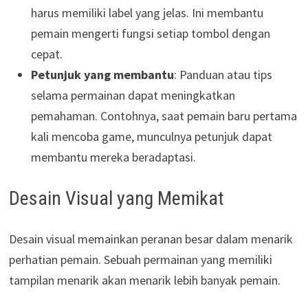
harus memiliki label yang jelas. Ini membantu
pemain mengerti fungsi setiap tombol dengan
cepat.
Petunjuk yang membantu
: Panduan atau tips
selama permainan dapat meningkatkan
pemahaman. Contohnya, saat pemain baru pertama
kali mencoba game, munculnya petunjuk dapat
membantu mereka beradaptasi.
Desain Visual yang Memikat
Desain visual memainkan peranan besar dalam menarik
perhatian pemain. Sebuah permainan yang memiliki
tampilan menarik akan menarik lebih banyak pemain.