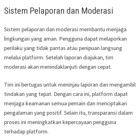
Sistem Pelaporan dan Moderasi
Sistem pelaporan dan moderasi membantu menjaga
lingkungan yang aman. Pengguna dapat melaporkan
perilaku yang tidak pantas atau penipuan langsung
melalui platform. Setelah laporan diajukan, tim
moderasi akan menindaklanjuti dengan cepat.
Tim ini bertugas untuk meninjau laporan dan mengambil
tindakan yang tepat. Dengan cara ini, platform dapat
menjaga keamanan semua pemain dan menciptakan
pengalaman yang positif. Selain itu, transparansi dalam
proses ini meningkatkan kepercayaan pengguna
terhadap platform.