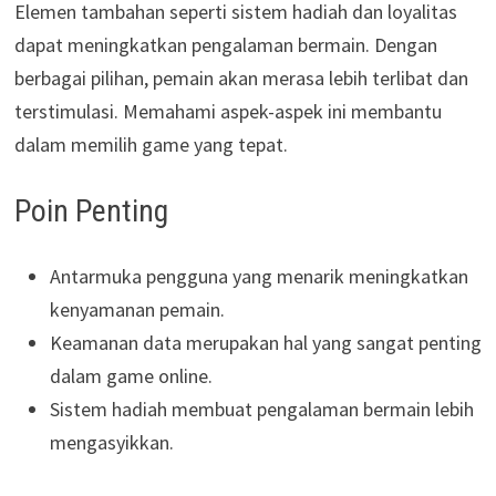
Elemen tambahan seperti sistem hadiah dan loyalitas
dapat meningkatkan pengalaman bermain. Dengan
berbagai pilihan, pemain akan merasa lebih terlibat dan
terstimulasi. Memahami aspek-aspek ini membantu
dalam memilih game yang tepat.
Poin Penting
Antarmuka pengguna yang menarik meningkatkan
kenyamanan pemain.
Keamanan data merupakan hal yang sangat penting
dalam game online.
Sistem hadiah membuat pengalaman bermain lebih
mengasyikkan.