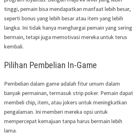
tinggi, pemain bisa mendapatkan manfaat lebih besar,
seperti bonus yang lebih besar atau item yang lebih
langka. Ini tidak hanya menghargai pemain yang sering
bermain, tetapi juga memotivasi mereka untuk terus
kembali.
Pilihan Pembelian In-Game
Pembelian dalam game adalah fitur umum dalam
banyak permainan, termasuk strip poker. Pemain dapat
membeli chip, item, atau jokers untuk meningkatkan
pengalaman. Ini memberi mereka opsi untuk
mempercepat kemajuan tanpa harus bermain lebih
lama.