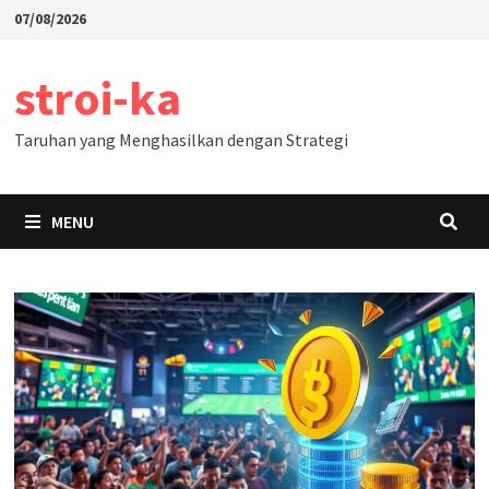
Skip
07/08/2026
to
content
stroi-ka
Taruhan yang Menghasilkan dengan Strategi
MENU