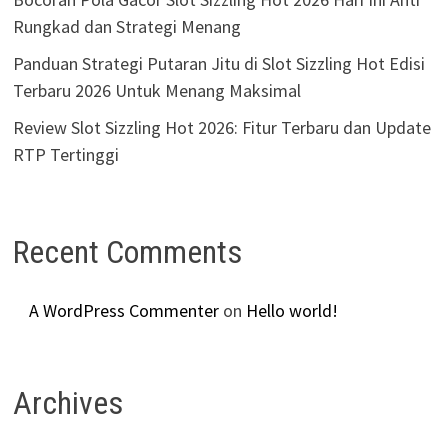
Rungkad dan Strategi Menang
Panduan Strategi Putaran Jitu di Slot Sizzling Hot Edisi
Terbaru 2026 Untuk Menang Maksimal
Review Slot Sizzling Hot 2026: Fitur Terbaru dan Update
RTP Tertinggi
Recent Comments
A WordPress Commenter
on
Hello world!
Archives