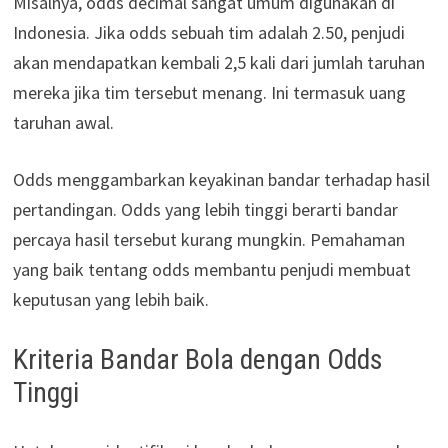
Misalnya, odds decimal sangat umum digunakan di
Indonesia. Jika odds sebuah tim adalah 2.50, penjudi
akan mendapatkan kembali 2,5 kali dari jumlah taruhan
mereka jika tim tersebut menang. Ini termasuk uang
taruhan awal.
Odds menggambarkan keyakinan bandar terhadap hasil
pertandingan. Odds yang lebih tinggi berarti bandar
percaya hasil tersebut kurang mungkin. Pemahaman
yang baik tentang odds membantu penjudi membuat
keputusan yang lebih baik.
Kriteria Bandar Bola dengan Odds
Tinggi