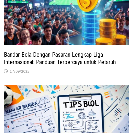
Bandar Bola Dengan Pasaran Lengkap Liga
Internasional: Panduan Terpercaya untuk Petaruh
17/09/2025