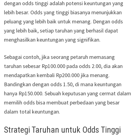
dengan odds tinggi adalah potensi keuntungan yang
lebih besar. Odds yang tinggi biasanya menunjukkan
peluang yang lebih baik untuk menang. Dengan odds
yang lebih baik, setiap taruhan yang berhasil dapat
menghasilkan keuntungan yang signifikan.
Sebagai contoh, jika seorang petaruh memasang
taruhan sebesar Rp100.000 pada odds 2.00, dia akan
mendapatkan kembali Rp200.000 jika menang.
Bandingkan dengan odds 1.50, di mana keuntungan
hanya Rp150.000. Sebuah keputusan yang cermat dalam
memilih odds bisa membuat perbedaan yang besar
dalam total keuntungan.
Strategi Taruhan untuk Odds Tinggi