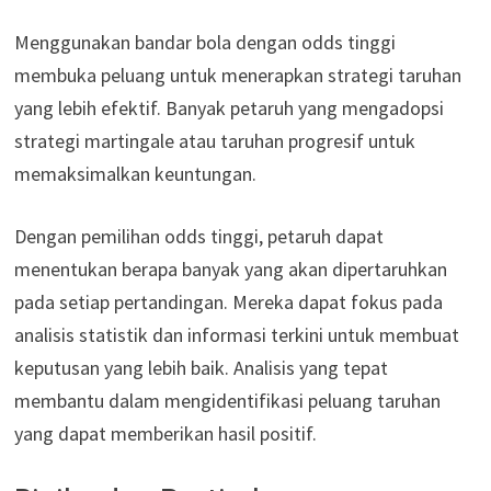
Menggunakan bandar bola dengan odds tinggi
membuka peluang untuk menerapkan strategi taruhan
yang lebih efektif. Banyak petaruh yang mengadopsi
strategi martingale atau taruhan progresif untuk
memaksimalkan keuntungan.
Dengan pemilihan odds tinggi, petaruh dapat
menentukan berapa banyak yang akan dipertaruhkan
pada setiap pertandingan. Mereka dapat fokus pada
analisis statistik dan informasi terkini untuk membuat
keputusan yang lebih baik. Analisis yang tepat
membantu dalam mengidentifikasi peluang taruhan
yang dapat memberikan hasil positif.