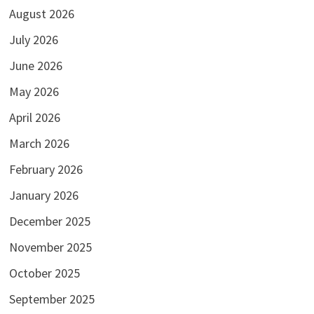
August 2026
July 2026
June 2026
May 2026
April 2026
March 2026
February 2026
January 2026
December 2025
November 2025
October 2025
September 2025