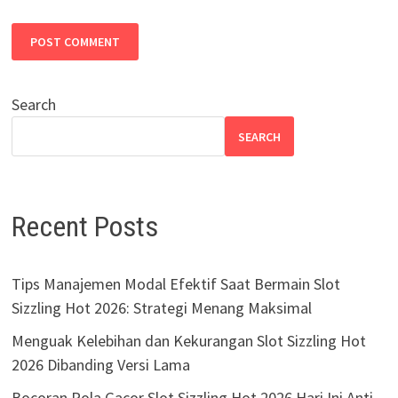
Search
SEARCH
Recent Posts
Tips Manajemen Modal Efektif Saat Bermain Slot
Sizzling Hot 2026: Strategi Menang Maksimal
Menguak Kelebihan dan Kekurangan Slot Sizzling Hot
2026 Dibanding Versi Lama
Bocoran Pola Gacor Slot Sizzling Hot 2026 Hari Ini Anti