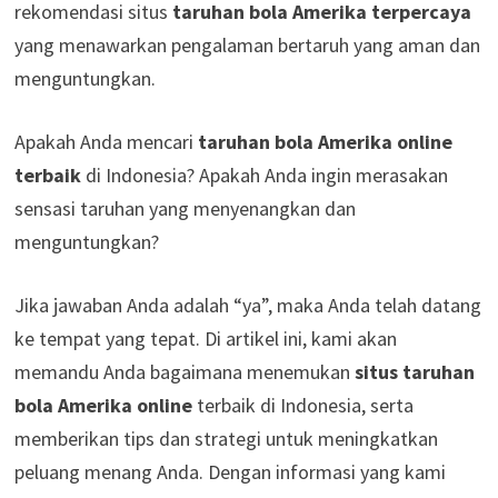
rekomendasi situs
taruhan bola Amerika terpercaya
yang menawarkan pengalaman bertaruh yang aman dan
menguntungkan.
Apakah Anda mencari
taruhan bola Amerika online
terbaik
di Indonesia? Apakah Anda ingin merasakan
sensasi taruhan yang menyenangkan dan
menguntungkan?
Jika jawaban Anda adalah “ya”, maka Anda telah datang
ke tempat yang tepat. Di artikel ini, kami akan
memandu Anda bagaimana menemukan
situs taruhan
bola Amerika online
terbaik di Indonesia, serta
memberikan tips dan strategi untuk meningkatkan
peluang menang Anda. Dengan informasi yang kami