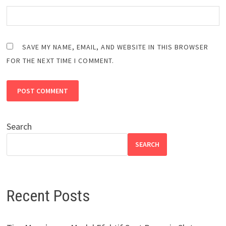
SAVE MY NAME, EMAIL, AND WEBSITE IN THIS BROWSER
FOR THE NEXT TIME I COMMENT.
Search
SEARCH
Recent Posts