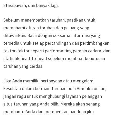
atas/bawah, dan banyak lagi.
Sebelum menempatkan taruhan, pastikan untuk
memahami aturan taruhan dan peluang yang
ditawarkan. Baca dengan seksama informasi yang
tersedia untuk setiap pertandingan dan pertimbangkan
faktor-faktor seperti performa tim, pemain cedera, dan
statistik head-to-head sebelum membuat keputusan
taruhan yang cerdas.
Jika Anda memiliki pertanyaan atau mengalami
kesulitan dalam bermain taruhan bola Amerika online,
jangan ragu untuk menghubungi layanan pelanggan
situs taruhan yang Anda pilih. Mereka akan senang
membantu Anda dan memberikan panduan jika