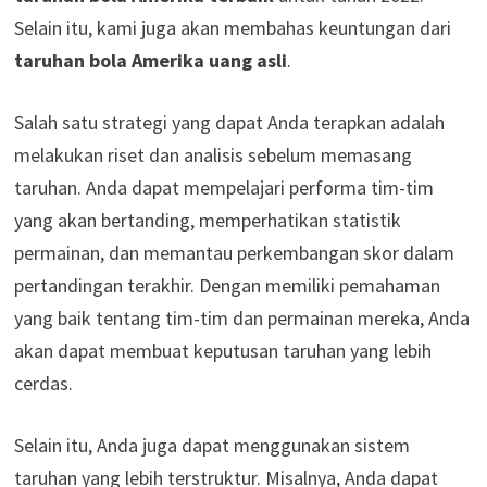
Selain itu, kami juga akan membahas keuntungan dari
taruhan bola Amerika uang asli
.
Salah satu strategi yang dapat Anda terapkan adalah
melakukan riset dan analisis sebelum memasang
taruhan. Anda dapat mempelajari performa tim-tim
yang akan bertanding, memperhatikan statistik
permainan, dan memantau perkembangan skor dalam
pertandingan terakhir. Dengan memiliki pemahaman
yang baik tentang tim-tim dan permainan mereka, Anda
akan dapat membuat keputusan taruhan yang lebih
cerdas.
Selain itu, Anda juga dapat menggunakan sistem
taruhan yang lebih terstruktur. Misalnya, Anda dapat