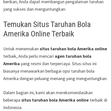
berikan, Anda dapat membangun pengalaman taruhan
yang sukses dan menguntungkan.
Temukan Situs Taruhan Bola
Amerika Online Terbaik
Untuk menemukan
situs taruhan bola Amerika online
terbaik, Anda perlu mencari
agen taruhan bola
Amerika
yang resmi dan terpercaya. Situs-situs ini
biasanya menawarkan berbagai opsi taruhan bola
Amerika dengan peluang menang yang menguntungkan.
Dalam bagian ini, kami akan merekomendasikan
beberapa
situs taruhan bola Amerika online
terbaik di
Indonesia.