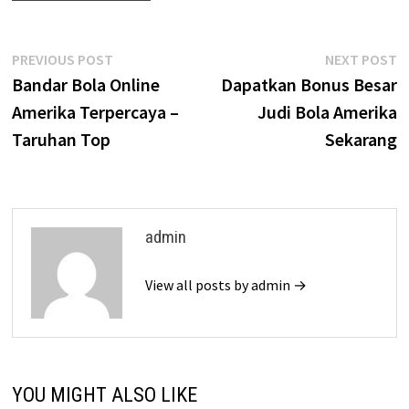
Post
Previous
N
PREVIOUS POST
NEXT POST
post:
p
Bandar Bola Online
Dapatkan Bonus Besar
navigation
Amerika Terpercaya –
Judi Bola Amerika
Taruhan Top
Sekarang
admin
View all posts by admin →
YOU MIGHT ALSO LIKE