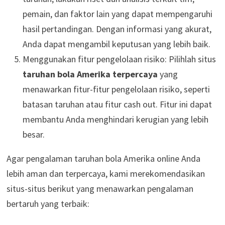
pemain, dan faktor lain yang dapat mempengaruhi
hasil pertandingan. Dengan informasi yang akurat,
Anda dapat mengambil keputusan yang lebih baik.
Menggunakan fitur pengelolaan risiko: Pilihlah situs
taruhan bola Amerika terpercaya
yang
menawarkan fitur-fitur pengelolaan risiko, seperti
batasan taruhan atau fitur cash out. Fitur ini dapat
membantu Anda menghindari kerugian yang lebih
besar.
Agar pengalaman taruhan bola Amerika online Anda
lebih aman dan terpercaya, kami merekomendasikan
situs-situs berikut yang menawarkan pengalaman
bertaruh yang terbaik: