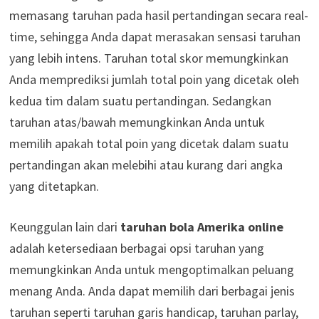
memasang taruhan pada hasil pertandingan secara real-
time, sehingga Anda dapat merasakan sensasi taruhan
yang lebih intens. Taruhan total skor memungkinkan
Anda memprediksi jumlah total poin yang dicetak oleh
kedua tim dalam suatu pertandingan. Sedangkan
taruhan atas/bawah memungkinkan Anda untuk
memilih apakah total poin yang dicetak dalam suatu
pertandingan akan melebihi atau kurang dari angka
yang ditetapkan.
Keunggulan lain dari
taruhan bola Amerika online
adalah ketersediaan berbagai opsi taruhan yang
memungkinkan Anda untuk mengoptimalkan peluang
menang Anda. Anda dapat memilih dari berbagai jenis
taruhan seperti taruhan garis handicap, taruhan parlay,