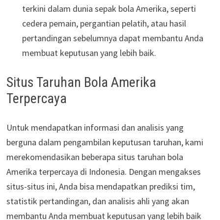
terkini dalam dunia sepak bola Amerika, seperti
cedera pemain, pergantian pelatih, atau hasil
pertandingan sebelumnya dapat membantu Anda
membuat keputusan yang lebih baik.
Situs Taruhan Bola Amerika
Terpercaya
Untuk mendapatkan informasi dan analisis yang
berguna dalam pengambilan keputusan taruhan, kami
merekomendasikan beberapa situs taruhan bola
Amerika terpercaya di Indonesia. Dengan mengakses
situs-situs ini, Anda bisa mendapatkan prediksi tim,
statistik pertandingan, dan analisis ahli yang akan
membantu Anda membuat keputusan yang lebih baik