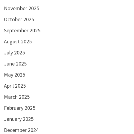
November 2025
October 2025
September 2025
August 2025
July 2025
June 2025
May 2025
April 2025
March 2025
February 2025
January 2025
December 2024