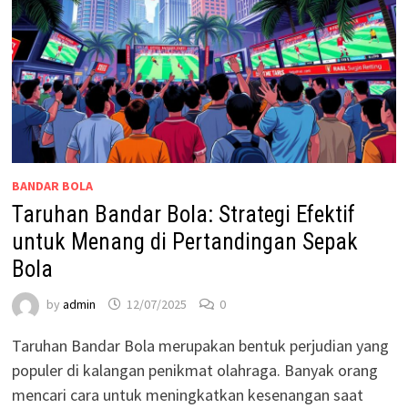
BANDAR BOLA
Taruhan Bandar Bola: Strategi Efektif
untuk Menang di Pertandingan Sepak
Bola
by
admin
12/07/2025
0
Taruhan Bandar Bola merupakan bentuk perjudian yang
populer di kalangan penikmat olahraga. Banyak orang
mencari cara untuk meningkatkan kesenangan saat