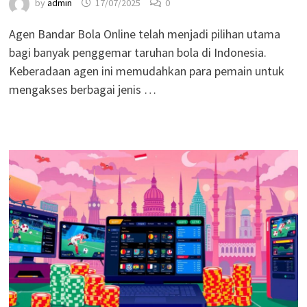
by
admin
17/07/2025
0
Agen Bandar Bola Online telah menjadi pilihan utama
bagi banyak penggemar taruhan bola di Indonesia.
Keberadaan agen ini memudahkan para pemain untuk
mengakses berbagai jenis …