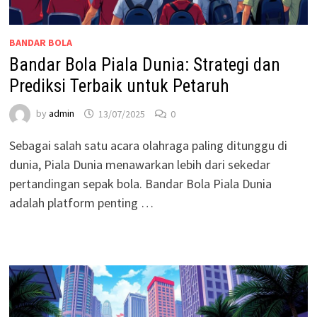
BANDAR BOLA
Bandar Bola Piala Dunia: Strategi dan
Prediksi Terbaik untuk Petaruh
by
admin
13/07/2025
0
Sebagai salah satu acara olahraga paling ditunggu di
dunia, Piala Dunia menawarkan lebih dari sekedar
pertandingan sepak bola. Bandar Bola Piala Dunia
adalah platform penting …