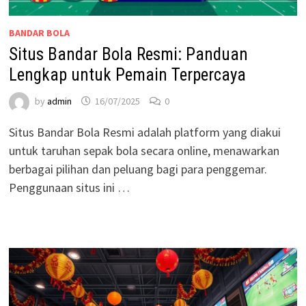
BANDAR BOLA
Situs Bandar Bola Resmi: Panduan
Lengkap untuk Pemain Terpercaya
by
admin
16/07/2025
0
Situs Bandar Bola Resmi adalah platform yang diakui
untuk taruhan sepak bola secara online, menawarkan
berbagai pilihan dan peluang bagi para penggemar.
Penggunaan situs ini …