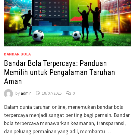
BANDAR BOLA
Bandar Bola Terpercaya: Panduan
Memilih untuk Pengalaman Taruhan
Aman
by
admin
18/07/2025
0
Dalam dunia taruhan online, menemukan bandar bola
terpercaya menjadi sangat penting bagi pemain. Bandar
bola terpercaya menawarkan keamanan, transparansi,
dan peluang permainan yang adil, membantu …