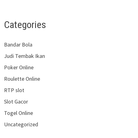
Categories
Bandar Bola
Judi Tembak Ikan
Poker Online
Roulette Online
RTP slot
Slot Gacor
Togel Online
Uncategorized