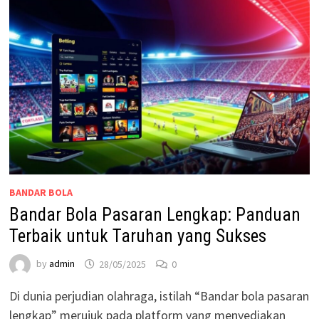
BANDAR BOLA
Bandar Bola Pasaran Lengkap: Panduan
Terbaik untuk Taruhan yang Sukses
by
admin
28/05/2025
0
Di dunia perjudian olahraga, istilah “Bandar bola pasaran
lengkap” merujuk pada platform yang menyediakan