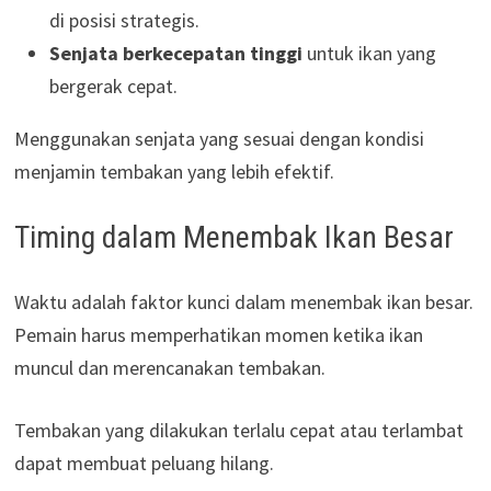
di posisi strategis.
Senjata berkecepatan tinggi
untuk ikan yang
bergerak cepat.
Menggunakan senjata yang sesuai dengan kondisi
menjamin tembakan yang lebih efektif.
Timing dalam Menembak Ikan Besar
Waktu adalah faktor kunci dalam menembak ikan besar.
Pemain harus memperhatikan momen ketika ikan
muncul dan merencanakan tembakan.
Tembakan yang dilakukan terlalu cepat atau terlambat
dapat membuat peluang hilang.