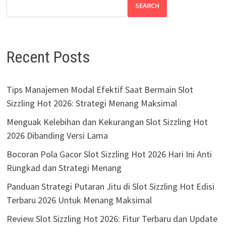
SEARCH
Recent Posts
Tips Manajemen Modal Efektif Saat Bermain Slot
Sizzling Hot 2026: Strategi Menang Maksimal
Menguak Kelebihan dan Kekurangan Slot Sizzling Hot
2026 Dibanding Versi Lama
Bocoran Pola Gacor Slot Sizzling Hot 2026 Hari Ini Anti
Rungkad dan Strategi Menang
Panduan Strategi Putaran Jitu di Slot Sizzling Hot Edisi
Terbaru 2026 Untuk Menang Maksimal
Review Slot Sizzling Hot 2026: Fitur Terbaru dan Update