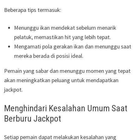
Beberapa tips termasuk:
Menunggu ikan mendekat sebelum menarik
pelatuk, memastikan hit yang lebih tepat.
Mengamati pola gerakan ikan dan menunggu saat
mereka berada di posisi ideal.
Pemain yang sabar dan menunggu momen yang tepat
akan meningkatkan peluang untuk mendapatkan
jackpot.
Menghindari Kesalahan Umum Saat
Berburu Jackpot
Setiap pemain dapat melakukan kesalahan yang