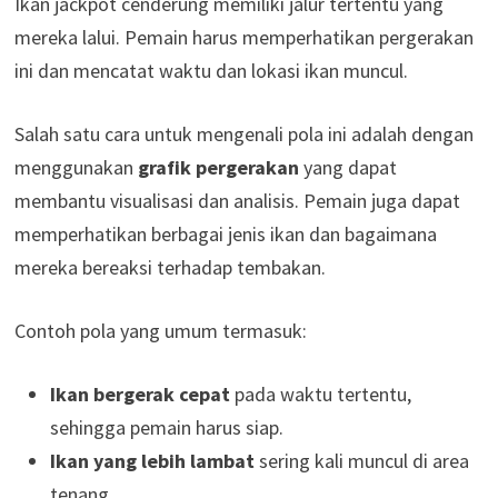
Ikan jackpot cenderung memiliki jalur tertentu yang
mereka lalui. Pemain harus memperhatikan pergerakan
ini dan mencatat waktu dan lokasi ikan muncul.
Salah satu cara untuk mengenali pola ini adalah dengan
menggunakan
grafik pergerakan
yang dapat
membantu visualisasi dan analisis. Pemain juga dapat
memperhatikan berbagai jenis ikan dan bagaimana
mereka bereaksi terhadap tembakan.
Contoh pola yang umum termasuk:
Ikan bergerak cepat
pada waktu tertentu,
sehingga pemain harus siap.
Ikan yang lebih lambat
sering kali muncul di area
tenang.