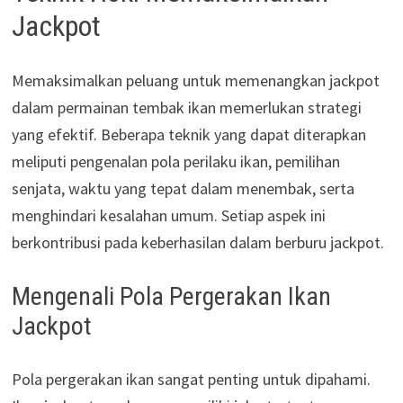
Jackpot
Memaksimalkan peluang untuk memenangkan jackpot
dalam permainan tembak ikan memerlukan strategi
yang efektif. Beberapa teknik yang dapat diterapkan
meliputi pengenalan pola perilaku ikan, pemilihan
senjata, waktu yang tepat dalam menembak, serta
menghindari kesalahan umum. Setiap aspek ini
berkontribusi pada keberhasilan dalam berburu jackpot.
Mengenali Pola Pergerakan Ikan
Jackpot
Pola pergerakan ikan sangat penting untuk dipahami.