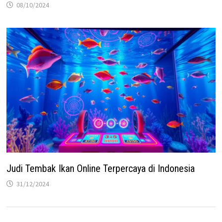
08/10/2024
Judi Tembak Ikan Online Terpercaya di Indonesia
31/12/2024