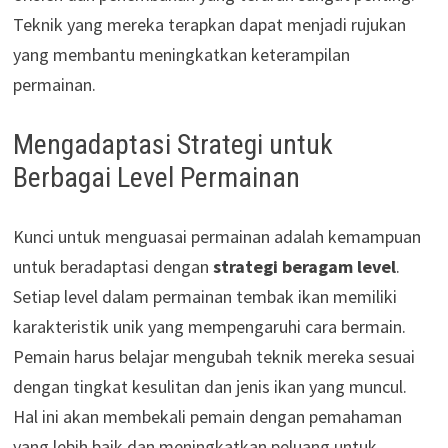
Teknik yang mereka terapkan dapat menjadi rujukan
yang membantu meningkatkan keterampilan
permainan.
Mengadaptasi Strategi untuk
Berbagai Level Permainan
Kunci untuk menguasai permainan adalah kemampuan
untuk beradaptasi dengan
strategi beragam level
.
Setiap level dalam permainan tembak ikan memiliki
karakteristik unik yang mempengaruhi cara bermain.
Pemain harus belajar mengubah teknik mereka sesuai
dengan tingkat kesulitan dan jenis ikan yang muncul.
Hal ini akan membekali pemain dengan pemahaman
yang lebih baik dan meningkatkan peluang untuk