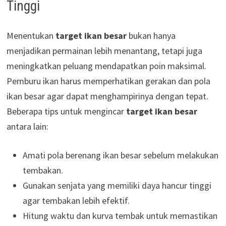
Tinggi
Menentukan
target ikan besar
bukan hanya
menjadikan permainan lebih menantang, tetapi juga
meningkatkan peluang mendapatkan poin maksimal.
Pemburu ikan harus memperhatikan gerakan dan pola
ikan besar agar dapat menghampirinya dengan tepat.
Beberapa tips untuk mengincar
target ikan besar
antara lain:
Amati pola berenang ikan besar sebelum melakukan
tembakan.
Gunakan senjata yang memiliki daya hancur tinggi
agar tembakan lebih efektif.
Hitung waktu dan kurva tembak untuk memastikan