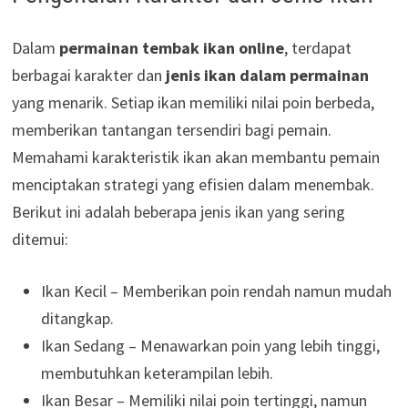
Dalam
permainan tembak ikan online
, terdapat
berbagai karakter dan
jenis ikan dalam permainan
yang menarik. Setiap ikan memiliki nilai poin berbeda,
memberikan tantangan tersendiri bagi pemain.
Memahami karakteristik ikan akan membantu pemain
menciptakan strategi yang efisien dalam menembak.
Berikut ini adalah beberapa jenis ikan yang sering
ditemui:
Ikan Kecil – Memberikan poin rendah namun mudah
ditangkap.
Ikan Sedang – Menawarkan poin yang lebih tinggi,
membutuhkan keterampilan lebih.
Ikan Besar – Memiliki nilai poin tertinggi, namun