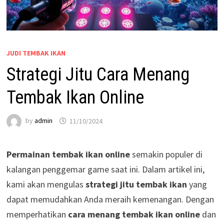
JUDI TEMBAK IKAN
Strategi Jitu Cara Menang
Tembak Ikan Online
by
admin
11/10/2024
Permainan tembak ikan online
semakin populer di
kalangan penggemar game saat ini. Dalam artikel ini,
kami akan mengulas
strategi jitu tembak ikan
yang
dapat memudahkan Anda meraih kemenangan. Dengan
memperhatikan
cara menang tembak ikan online
dan