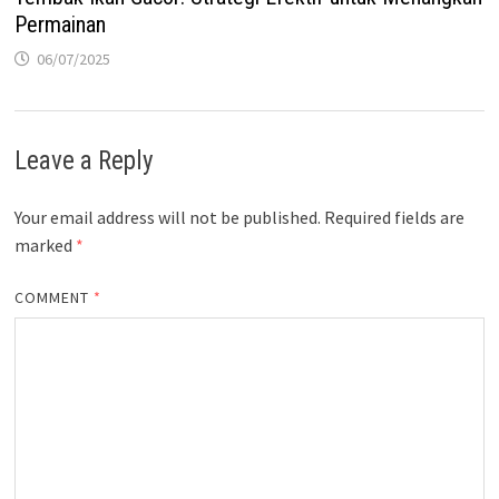
Permainan
06/07/2025
Leave a Reply
Your email address will not be published.
Required fields are
marked
*
COMMENT
*