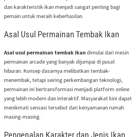
dan karakteristik ikan menjadi sangat penting bagi
pemain untuk meraih keberhasilan.
Asal Usul Permainan Tembak Ikan
Asal usul permainan tembak ikan
dimulai dari mesin
permainan arcade yang banyak dijumpai di pusat
hiburan. Konsep dasarnya melibatkan tembak-
menembak, tetapi seiring perkembangan teknologi,
permainan ini bertransformasi menjadi platform online
yang lebih modern dan interaktif. Masyarakat kini dapat
menikmati sensasi tersebut dari kenyamanan rumah
masing-masing.
Pengenalan Karakter dan Jenis Ikan