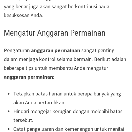
yang benar juga akan sangat berkontribusi pada
kesuksesan Anda.
Mengatur Anggaran Permainan
Pengaturan
anggaran permainan
sangat penting
dalam menjaga kontrol selama bermain. Berikut adalah
beberapa tips untuk membantu Anda mengatur
anggaran permainan
:
Tetapkan batas harian untuk berapa banyak yang
akan Anda pertaruhkan.
Hindari mengejar kerugian dengan melebihi batas
tersebut.
Catat pengeluaran dan kemenangan untuk menilai