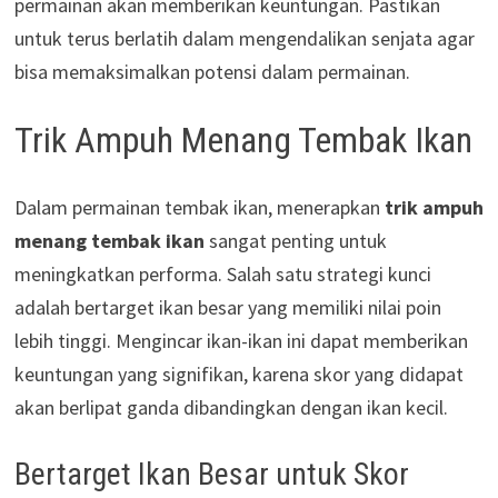
permainan akan memberikan keuntungan. Pastikan
untuk terus berlatih dalam mengendalikan senjata agar
bisa memaksimalkan potensi dalam permainan.
Trik Ampuh Menang Tembak Ikan
Dalam permainan tembak ikan, menerapkan
trik ampuh
menang tembak ikan
sangat penting untuk
meningkatkan performa. Salah satu strategi kunci
adalah bertarget ikan besar yang memiliki nilai poin
lebih tinggi. Mengincar ikan-ikan ini dapat memberikan
keuntungan yang signifikan, karena skor yang didapat
akan berlipat ganda dibandingkan dengan ikan kecil.
Bertarget Ikan Besar untuk Skor