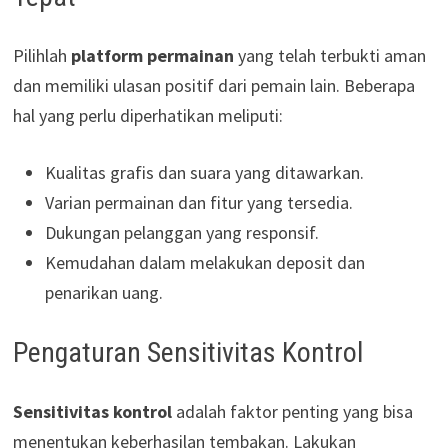
Pilihlah
platform permainan
yang telah terbukti aman
dan memiliki ulasan positif dari pemain lain. Beberapa
hal yang perlu diperhatikan meliputi:
Kualitas grafis dan suara yang ditawarkan.
Varian permainan dan fitur yang tersedia.
Dukungan pelanggan yang responsif.
Kemudahan dalam melakukan deposit dan
penarikan uang.
Pengaturan Sensitivitas Kontrol
Sensitivitas kontrol
adalah faktor penting yang bisa
menentukan keberhasilan tembakan. Lakukan