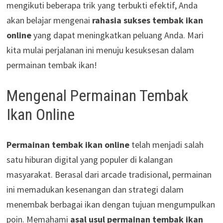
mengikuti beberapa trik yang terbukti efektif, Anda
akan belajar mengenai
rahasia sukses tembak ikan
online
yang dapat meningkatkan peluang Anda. Mari
kita mulai perjalanan ini menuju kesuksesan dalam
permainan tembak ikan!
Mengenal Permainan Tembak
Ikan Online
Permainan tembak ikan online
telah menjadi salah
satu hiburan digital yang populer di kalangan
masyarakat. Berasal dari arcade tradisional, permainan
ini memadukan kesenangan dan strategi dalam
menembak berbagai ikan dengan tujuan mengumpulkan
poin. Memahami
asal usul permainan tembak ikan