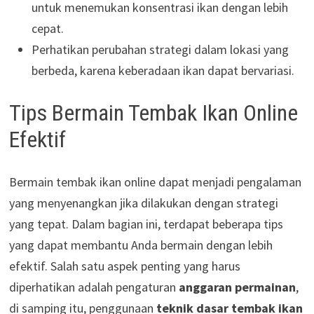
untuk menemukan konsentrasi ikan dengan lebih
cepat.
Perhatikan perubahan strategi dalam lokasi yang
berbeda, karena keberadaan ikan dapat bervariasi.
Tips Bermain Tembak Ikan Online
Efektif
Bermain tembak ikan online dapat menjadi pengalaman
yang menyenangkan jika dilakukan dengan strategi
yang tepat. Dalam bagian ini, terdapat beberapa tips
yang dapat membantu Anda bermain dengan lebih
efektif. Salah satu aspek penting yang harus
diperhatikan adalah pengaturan
anggaran permainan
,
di samping itu, penggunaan
teknik dasar tembak ikan