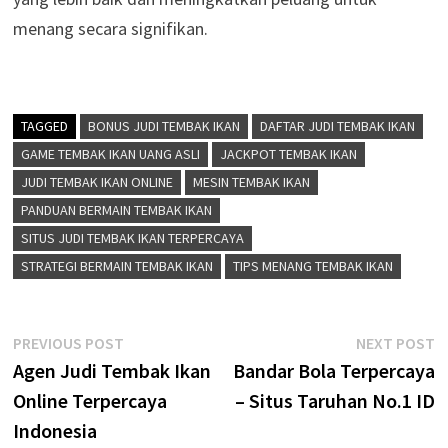
menang secara signifikan.
TAGGED
BONUS JUDI TEMBAK IKAN
DAFTAR JUDI TEMBAK IKAN
GAME TEMBAK IKAN UANG ASLI
JACKPOT TEMBAK IKAN
JUDI TEMBAK IKAN ONLINE
MESIN TEMBAK IKAN
PANDUAN BERMAIN TEMBAK IKAN
SITUS JUDI TEMBAK IKAN TERPERCAYA
STRATEGI BERMAIN TEMBAK IKAN
TIPS MENANG TEMBAK IKAN
Post
Previous
N
PREVIOUS POST
NEXT POST
post:
p
Agen Judi Tembak Ikan
Bandar Bola Terpercaya
navigation
Online Terpercaya
– Situs Taruhan No.1 ID
Indonesia