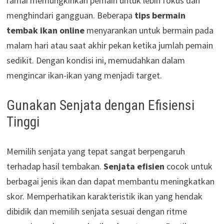
ramai memungkinkan pemain untuk lebih fokus dan
menghindari gangguan. Beberapa
tips bermain
tembak ikan online
menyarankan untuk bermain pada
malam hari atau saat akhir pekan ketika jumlah pemain
sedikit. Dengan kondisi ini, memudahkan dalam
mengincar ikan-ikan yang menjadi target.
Gunakan Senjata dengan Efisiensi
Tinggi
Memilih senjata yang tepat sangat berpengaruh
terhadap hasil tembakan.
Senjata efisien
cocok untuk
berbagai jenis ikan dan dapat membantu meningkatkan
skor. Memperhatikan karakteristik ikan yang hendak
dibidik dan memilih senjata sesuai dengan ritme