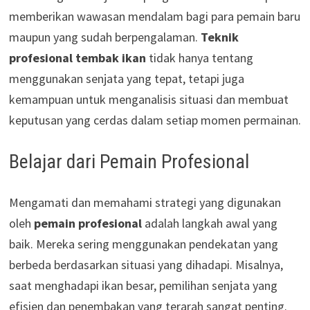
memberikan wawasan mendalam bagi para pemain baru
maupun yang sudah berpengalaman.
Teknik
profesional tembak ikan
tidak hanya tentang
menggunakan senjata yang tepat, tetapi juga
kemampuan untuk menganalisis situasi dan membuat
keputusan yang cerdas dalam setiap momen permainan.
Belajar dari Pemain Profesional
Mengamati dan memahami strategi yang digunakan
oleh
pemain profesional
adalah langkah awal yang
baik. Mereka sering menggunakan pendekatan yang
berbeda berdasarkan situasi yang dihadapi. Misalnya,
saat menghadapi ikan besar, pemilihan senjata yang
efisien dan penembakan yang terarah sangat penting.