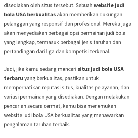
disediakan oleh situs tersebut. Sebuah
website judi
bola USA berkualitas
akan memberikan dukungan
pelanggan yang responsif dan profesional. Mereka juga
akan menyediakan berbagai opsi permainan judi bola
yang lengkap, termasuk berbagai jenis taruhan dan
pertandingan dari liga dan kompetisi terkenal.
Jadi, jika kamu sedang mencari
situs judi bola USA
terbaru
yang berkualitas, pastikan untuk
memperhatikan reputasi situs, kualitas pelayanan, dan
variasi permainan yang disediakan. Dengan melakukan
pencarian secara cermat, kamu bisa menemukan
website judi bola USA berkualitas yang menawarkan
pengalaman taruhan terbaik.