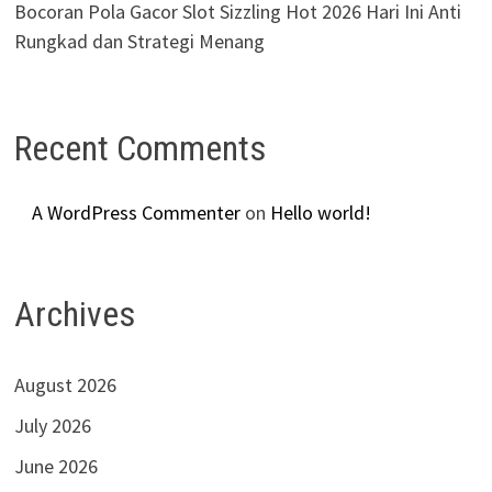
Bocoran Pola Gacor Slot Sizzling Hot 2026 Hari Ini Anti
Rungkad dan Strategi Menang
Recent Comments
A WordPress Commenter
on
Hello world!
Archives
August 2026
July 2026
June 2026