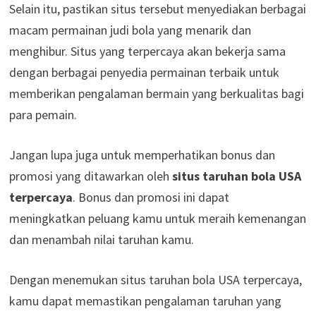
Selain itu, pastikan situs tersebut menyediakan berbagai
macam permainan judi bola yang menarik dan
menghibur. Situs yang terpercaya akan bekerja sama
dengan berbagai penyedia permainan terbaik untuk
memberikan pengalaman bermain yang berkualitas bagi
para pemain.
Jangan lupa juga untuk memperhatikan bonus dan
promosi yang ditawarkan oleh
situs taruhan bola USA
terpercaya
. Bonus dan promosi ini dapat
meningkatkan peluang kamu untuk meraih kemenangan
dan menambah nilai taruhan kamu.
Dengan menemukan situs taruhan bola USA terpercaya,
kamu dapat memastikan pengalaman taruhan yang