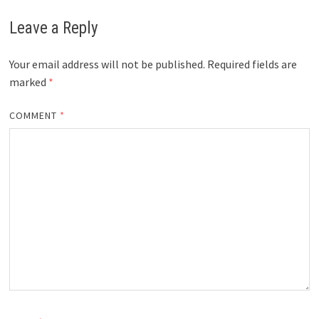
Leave a Reply
Your email address will not be published.
Required fields are
marked
*
COMMENT
*