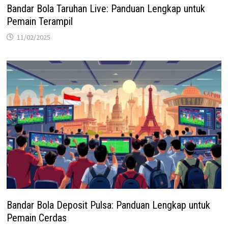
Bandar Bola Taruhan Live: Panduan Lengkap untuk
Pemain Terampil
11/02/2025
Bandar Bola Deposit Pulsa: Panduan Lengkap untuk
Pemain Cerdas