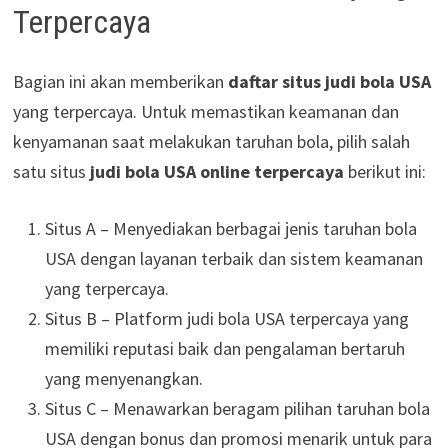
Terpercaya
Bagian ini akan memberikan
daftar situs judi bola USA
yang terpercaya. Untuk memastikan keamanan dan
kenyamanan saat melakukan taruhan bola, pilih salah
satu situs
judi bola USA online terpercaya
berikut ini:
Situs A – Menyediakan berbagai jenis taruhan bola
USA dengan layanan terbaik dan sistem keamanan
yang terpercaya.
Situs B – Platform judi bola USA terpercaya yang
memiliki reputasi baik dan pengalaman bertaruh
yang menyenangkan.
Situs C – Menawarkan beragam pilihan taruhan bola
USA dengan bonus dan promosi menarik untuk para