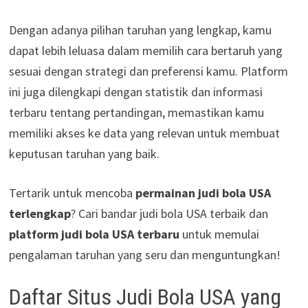
Dengan adanya pilihan taruhan yang lengkap, kamu
dapat lebih leluasa dalam memilih cara bertaruh yang
sesuai dengan strategi dan preferensi kamu. Platform
ini juga dilengkapi dengan statistik dan informasi
terbaru tentang pertandingan, memastikan kamu
memiliki akses ke data yang relevan untuk membuat
keputusan taruhan yang baik.
Tertarik untuk mencoba
permainan judi bola USA
terlengkap
? Cari bandar judi bola USA terbaik dan
platform judi bola USA terbaru
untuk memulai
pengalaman taruhan yang seru dan menguntungkan!
Daftar Situs Judi Bola USA yang