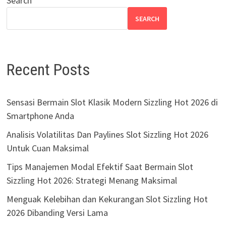
Search
SEARCH
Recent Posts
Sensasi Bermain Slot Klasik Modern Sizzling Hot 2026 di
Smartphone Anda
Analisis Volatilitas Dan Paylines Slot Sizzling Hot 2026
Untuk Cuan Maksimal
Tips Manajemen Modal Efektif Saat Bermain Slot
Sizzling Hot 2026: Strategi Menang Maksimal
Menguak Kelebihan dan Kekurangan Slot Sizzling Hot
2026 Dibanding Versi Lama