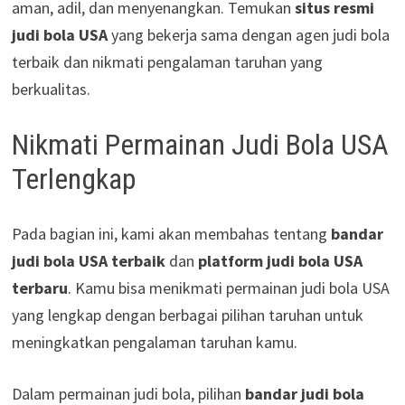
aman, adil, dan menyenangkan. Temukan
situs resmi
judi bola USA
yang bekerja sama dengan agen judi bola
terbaik dan nikmati pengalaman taruhan yang
berkualitas.
Nikmati Permainan Judi Bola USA
Terlengkap
Pada bagian ini, kami akan membahas tentang
bandar
judi bola USA terbaik
dan
platform judi bola USA
terbaru
. Kamu bisa menikmati permainan judi bola USA
yang lengkap dengan berbagai pilihan taruhan untuk
meningkatkan pengalaman taruhan kamu.
Dalam permainan judi bola, pilihan
bandar judi bola