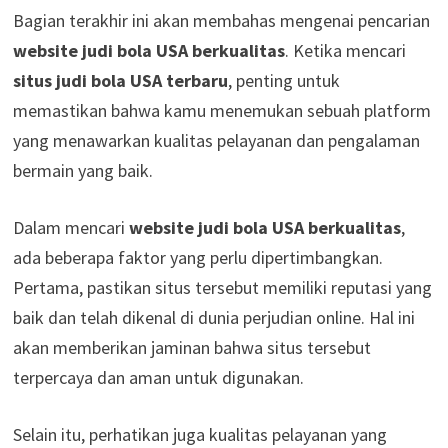
Bagian terakhir ini akan membahas mengenai pencarian
website judi bola USA berkualitas
. Ketika mencari
situs judi bola USA terbaru
, penting untuk
memastikan bahwa kamu menemukan sebuah platform
yang menawarkan kualitas pelayanan dan pengalaman
bermain yang baik.
Dalam mencari
website judi bola USA berkualitas
,
ada beberapa faktor yang perlu dipertimbangkan.
Pertama, pastikan situs tersebut memiliki reputasi yang
baik dan telah dikenal di dunia perjudian online. Hal ini
akan memberikan jaminan bahwa situs tersebut
terpercaya dan aman untuk digunakan.
Selain itu, perhatikan juga kualitas pelayanan yang