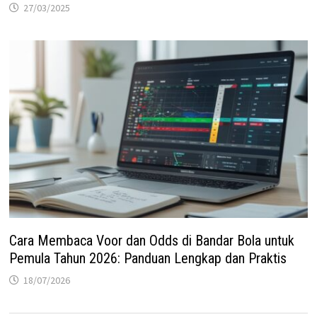
27/03/2025
Cara Membaca Voor dan Odds di Bandar Bola untuk
Pemula Tahun 2026: Panduan Lengkap dan Praktis
18/07/2026