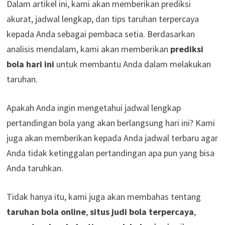
Dalam artikel ini, kami akan memberikan prediksi
akurat, jadwal lengkap, dan tips taruhan terpercaya
kepada Anda sebagai pembaca setia. Berdasarkan
analisis mendalam, kami akan memberikan
prediksi
bola hari ini
untuk membantu Anda dalam melakukan
taruhan.
Apakah Anda ingin mengetahui jadwal lengkap
pertandingan bola yang akan berlangsung hari ini? Kami
juga akan memberikan kepada Anda jadwal terbaru agar
Anda tidak ketinggalan pertandingan apa pun yang bisa
Anda taruhkan.
Tidak hanya itu, kami juga akan membahas tentang
taruhan bola online
,
situs judi bola terpercaya
,