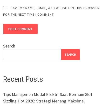
SAVE MY NAME, EMAIL, AND WEBSITE IN THIS BROWSER
FOR THE NEXT TIME I COMMENT.
Search
SEARCH
Recent Posts
Tips Manajemen Modal Efektif Saat Bermain Slot
Sizzling Hot 2026: Strategi Menang Maksimal