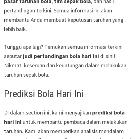
pasar taruhan bola
,
tim sepak bola
, dan hasil
pertandingan terkini. Semua informasi ini akan
membantu Anda membuat keputusan taruhan yang
lebih baik.
Tunggu apa lagi? Temukan semua informasi terkini
seputar
judi pertandingan bola hari ini
di sini!
Nikmati keseruan dan keuntungan dalam melakukan
taruhan sepak bola.
Prediksi Bola Hari Ini
Di dalam section ini, kami menyajikan
prediksi bola
hari ini
untuk membantu pembaca dalam melakukan
taruhan. Kami akan memberikan analisis mendalam