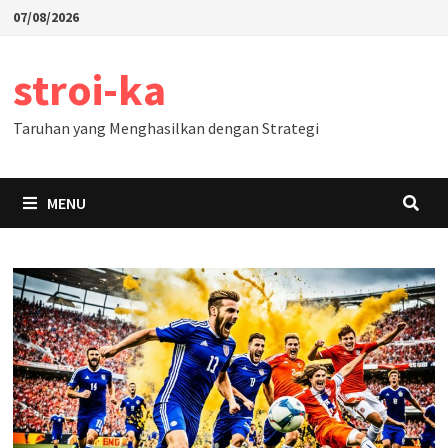
Skip
07/08/2026
to
content
stroi-ka
Taruhan yang Menghasilkan dengan Strategi
MENU