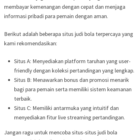
membayar kemenangan dengan cepat dan menjaga
informasi pribadi para pemain dengan aman.
Berikut adalah beberapa situs judi bola terpercaya yang
kami rekomendasikan:
Situs A: Menyediakan platform taruhan yang user-
friendly dengan koleksi pertandingan yang lengkap.
Situs B: Menawarkan bonus dan promosi menarik
bagi para pemain serta memiliki sistem keamanan
terbaik.
Situs C: Memiliki antarmuka yang intuitif dan
menyediakan fitur live streaming pertandingan.
Jangan ragu untuk mencoba situs-situs judi bola