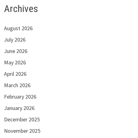
Archives
August 2026
July 2026
June 2026
May 2026
April 2026
March 2026
February 2026
January 2026
December 2025
November 2025