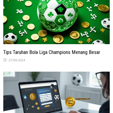
Tips Taruhan Bola Liga Champions Menang Besar
27/04/2024