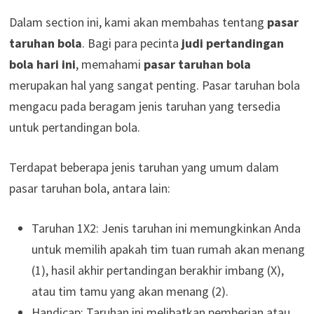
Dalam section ini, kami akan membahas tentang
pasar
taruhan bola
. Bagi para pecinta
judi pertandingan
bola hari ini
, memahami
pasar taruhan bola
merupakan hal yang sangat penting. Pasar taruhan bola
mengacu pada beragam jenis taruhan yang tersedia
untuk pertandingan bola.
Terdapat beberapa jenis taruhan yang umum dalam
pasar taruhan bola, antara lain:
Taruhan 1X2: Jenis taruhan ini memungkinkan Anda
untuk memilih apakah tim tuan rumah akan menang
(1), hasil akhir pertandingan berakhir imbang (X),
atau tim tamu yang akan menang (2).
Handicap: Taruhan ini melibatkan pemberian atau