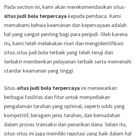
Pada section ini, kami akan merekomendasikan situs-
situs judi bola terpercaya
kepada pembaca. Kami
memahami bahwa keamanan dan kepercayaan adalah
hal yang sangat penting bagi para penjudi. Oleh karena
itu, kami telah melakukan riset dan mengidentifikasi
situs-situs judi bola terbaik yang telah teruji dan
terbukti memberikan pelayanan terbaik serta memenuhi
standar keamanan yang tinggi.
Situs-
situs judi bola terpercaya
ini menawarkan
berbagai fasilitas dan fitur untuk menyediakan
pengalaman taruhan yang optimal, seperti odds yang
kompetitif, beragam jenis taruhan, dan kemudahan
dalam proses transaksi dan penarikan dana. Selain itu,
situs-situs ini juga memiliki reputasi yang baik dalam hal