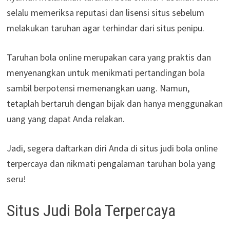
selalu memeriksa reputasi dan lisensi situs sebelum
melakukan taruhan agar terhindar dari situs penipu.
Taruhan bola online merupakan cara yang praktis dan
menyenangkan untuk menikmati pertandingan bola
sambil berpotensi memenangkan uang. Namun,
tetaplah bertaruh dengan bijak dan hanya menggunakan
uang yang dapat Anda relakan.
Jadi, segera daftarkan diri Anda di situs judi bola online
terpercaya dan nikmati pengalaman taruhan bola yang
seru!
Situs Judi Bola Terpercaya