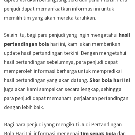
penjudi dapat memanfaatkan informasi ini untuk
memilih tim yang akan mereka taruhkan.
Selain itu, bagi para penjudi yang ingin mengetahui
hasil
pertandingan bola
hari ini, kami akan memberikan
update hasil pertandingan terkini. Dengan mengetahui
hasil pertandingan sebelumnya, para penjudi dapat
memperoleh informasi berharga untuk memprediksi
hasil pertandingan yang akan datang.
Skor bola hari ini
juga akan kami sampaikan secara lengkap, sehingga
para penjudi dapat memahami perjalanan pertandingan
dengan lebih baik.
Bagi para penjudi yang mengikuti Judi Pertandingan
Bola Hari Ini, informasi mengenai
tim sepak bola
dan