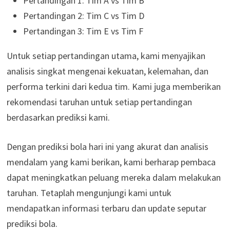
Pertandingan 1: Tim A vs Tim B
Pertandingan 2: Tim C vs Tim D
Pertandingan 3: Tim E vs Tim F
Untuk setiap pertandingan utama, kami menyajikan
analisis singkat mengenai kekuatan, kelemahan, dan
performa terkini dari kedua tim. Kami juga memberikan
rekomendasi taruhan untuk setiap pertandingan
berdasarkan prediksi kami.
Dengan prediksi bola hari ini yang akurat dan analisis
mendalam yang kami berikan, kami berharap pembaca
dapat meningkatkan peluang mereka dalam melakukan
taruhan. Tetaplah mengunjungi kami untuk
mendapatkan informasi terbaru dan update seputar
prediksi bola.