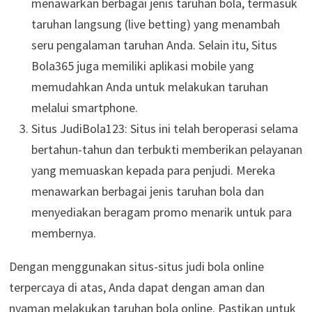
menawarkan berbagai jenis taruhan bola, termasuk
taruhan langsung (live betting) yang menambah
seru pengalaman taruhan Anda. Selain itu, Situs
Bola365 juga memiliki aplikasi mobile yang
memudahkan Anda untuk melakukan taruhan
melalui smartphone.
Situs JudiBola123: Situs ini telah beroperasi selama
bertahun-tahun dan terbukti memberikan pelayanan
yang memuaskan kepada para penjudi. Mereka
menawarkan berbagai jenis taruhan bola dan
menyediakan beragam promo menarik untuk para
membernya.
Dengan menggunakan situs-situs judi bola online
terpercaya di atas, Anda dapat dengan aman dan
nyaman melakukan taruhan bola online. Pastikan untuk