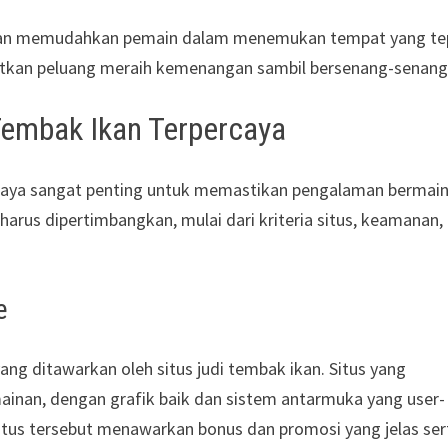
akan memudahkan pemain dalam menemukan tempat yang te
atkan peluang meraih kemenangan sambil bersenang-senang
Tembak Ikan Terpercaya
rcaya sangat penting untuk memastikan pengalaman bermai
rus dipertimbangkan, mulai dari kriteria situs, keamanan,
e
yang ditawarkan oleh situs judi tembak ikan. Situs yang
inan, dengan grafik baik dan sistem antarmuka yang user-
situs tersebut menawarkan bonus dan promosi yang jelas ser