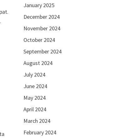
January 2025
pat.
December 2024
.
November 2024
October 2024
September 2024
n
August 2024
July 2024
June 2024
May 2024
April 2024
March 2024
February 2024
ta