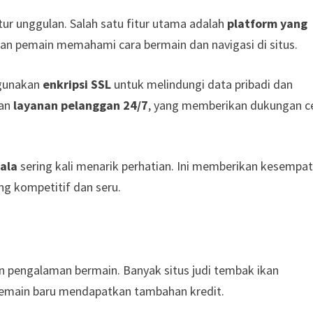
tur unggulan. Salah satu fitur utama adalah
platform yang
an pemain memahami cara bermain dan navigasi di situs.
ggunakan
enkripsi SSL
untuk melindungi data pribadi dan
kan
layanan pelanggan 24/7
, yang memberikan dukungan c
ala
sering kali menarik perhatian. Ini memberikan kesempa
g kompetitif dan seru.
pengalaman bermain. Banyak situs judi tembak ikan
main baru mendapatkan tambahan kredit.