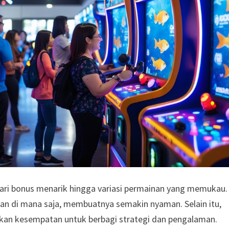
ari bonus menarik hingga variasi permainan yang memukau.
an di mana saja, membuatnya semakin nyaman. Selain itu,
rikan kesempatan untuk berbagi strategi dan pengalaman.