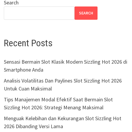
Search
SEARCH
Recent Posts
Sensasi Bermain Slot Klasik Modern Sizzling Hot 2026 di
Smartphone Anda
Analisis Volatilitas Dan Paylines Slot Sizzling Hot 2026
Untuk Cuan Maksimal
Tips Manajemen Modal Efektif Saat Bermain Slot
Sizzling Hot 2026: Strategi Menang Maksimal
Menguak Kelebihan dan Kekurangan Slot Sizzling Hot
2026 Dibanding Versi Lama