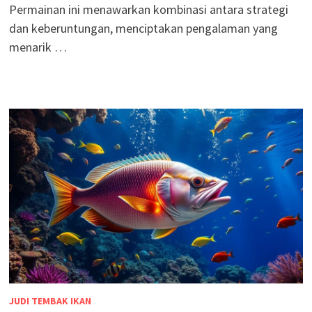
Permainan ini menawarkan kombinasi antara strategi
dan keberuntungan, menciptakan pengalaman yang
menarik …
JUDI TEMBAK IKAN