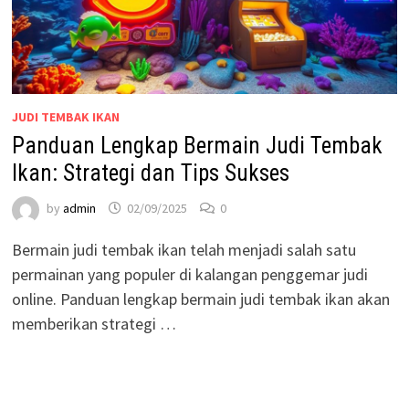
JUDI TEMBAK IKAN
Panduan Lengkap Bermain Judi Tembak
Ikan: Strategi dan Tips Sukses
by
admin
02/09/2025
0
Bermain judi tembak ikan telah menjadi salah satu
permainan yang populer di kalangan penggemar judi
online. Panduan lengkap bermain judi tembak ikan akan
memberikan strategi …