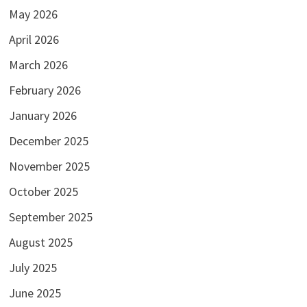
May 2026
April 2026
March 2026
February 2026
January 2026
December 2025
November 2025
October 2025
September 2025
August 2025
July 2025
June 2025