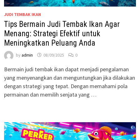
JUDI TEMBAK IKAN
Tips Bermain Judi Tembak Ikan Agar
Menang: Strategi Efektif untuk
Meningkatkan Peluang Anda
by
admin
08/09/2025
0
Bermain judi tembak ikan dapat menjadi pengalaman
yang menyenangkan dan menguntungkan jika dilakukan
dengan strategi yang tepat. Dengan memahami pola
permainan dan memilih senjata yang …