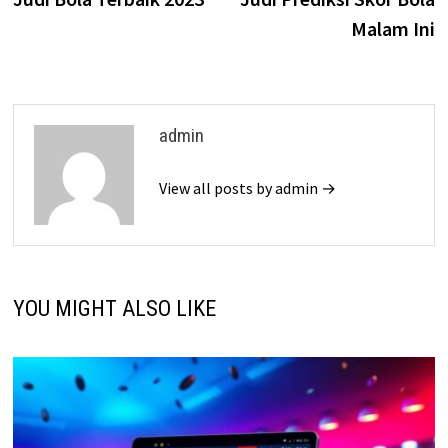
Malam Ini
admin
View all posts by admin →
YOU MIGHT ALSO LIKE