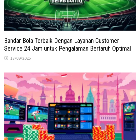
Bandar Bola Terbaik Dengan Layanan Customer
Service 24 Jam untuk Pengalaman Bertaruh Optimal
13/09/2025