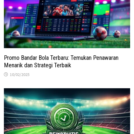
Promo Bandar Bola Terbaru: Temukan Penawaran
Menarik dan Strategi Terbaik
10/02/2025