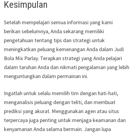
Kesimpulan
Setelah mempelajari semua informasi yang kami
berikan sebelumnya, Anda sekarang memiliki
pengetahuan tentang tips dan strategi untuk
meningkatkan peluang kemenangan Anda dalam Judi
Bola Mix Parlay. Terapkan strategi yang Anda pelajari
dalam taruhan Anda dan nikmati pengalaman yang lebih
menguntungkan dalam permainan ini.
Ingatlah untuk selalu memilih tim dengan hati-hati,
menganalisis peluang dengan teliti, dan membuat
prediksi yang akurat. Menggunakan agen atau situs
terpercaya juga penting untuk menjaga keamanan dan
kenyamanan Anda selama bermain. Jangan lupa