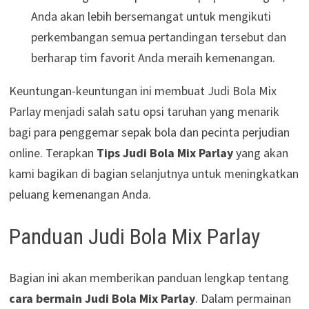
Anda akan lebih bersemangat untuk mengikuti
perkembangan semua pertandingan tersebut dan
berharap tim favorit Anda meraih kemenangan.
Keuntungan-keuntungan ini membuat Judi Bola Mix
Parlay menjadi salah satu opsi taruhan yang menarik
bagi para penggemar sepak bola dan pecinta perjudian
online. Terapkan
Tips Judi Bola Mix Parlay
yang akan
kami bagikan di bagian selanjutnya untuk meningkatkan
peluang kemenangan Anda.
Panduan Judi Bola Mix Parlay
Bagian ini akan memberikan panduan lengkap tentang
cara bermain Judi Bola Mix Parlay
. Dalam permainan