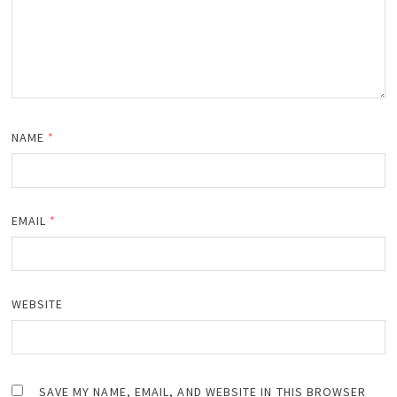
NAME
*
EMAIL
*
WEBSITE
SAVE MY NAME, EMAIL, AND WEBSITE IN THIS BROWSER