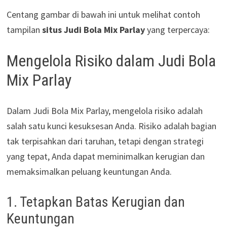
Centang gambar di bawah ini untuk melihat contoh
tampilan
situs Judi Bola Mix Parlay
yang terpercaya:
Mengelola Risiko dalam Judi Bola
Mix Parlay
Dalam Judi Bola Mix Parlay, mengelola risiko adalah
salah satu kunci kesuksesan Anda. Risiko adalah bagian
tak terpisahkan dari taruhan, tetapi dengan strategi
yang tepat, Anda dapat meminimalkan kerugian dan
memaksimalkan peluang keuntungan Anda.
1. Tetapkan Batas Kerugian dan
Keuntungan