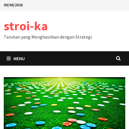
Skip
09/08/2026
to
content
stroi-ka
Taruhan yang Menghasilkan dengan Strategi
MENU