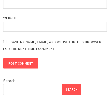
WEBSITE
SAVE MY NAME, EMAIL, AND WEBSITE IN THIS BROWSER
FOR THE NEXT TIME I COMMENT.
Search
SEARCH