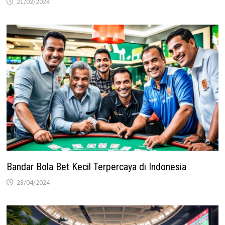
21/02/2024
Bandar Bola Bet Kecil Terpercaya di Indonesia
28/04/2024