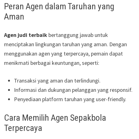
Peran Agen dalam Taruhan yang
Aman
Agen judi terbaik
bertanggung jawab untuk
menciptakan lingkungan taruhan yang aman. Dengan
menggunakan agen yang terpercaya, pemain dapat
menikmati berbagai keuntungan, seperti:
Transaksi yang aman dan terlindungi.
Informasi dan dukungan pelanggan yang responsif.
Penyediaan platform taruhan yang user-friendly.
Cara Memilih Agen Sepakbola
Terpercaya