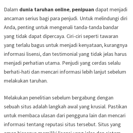
Dalam
dunia taruhan online
,
penipuan
dapat menjadi
ancaman serius bagi para penjudi. Untuk melindungi diri
Anda, penting untuk mengenali tanda-tanda bandar
yang tidak dapat dipercaya. Ciri-ciri seperti tawaran
yang terlalu bagus untuk menjadi kenyataan, kurangnya
informasi lisensi, dan testimonial yang tidak jelas harus
menjadi perhatian utama. Penjudi yang cerdas selalu
berhati-hati dan mencari informasi lebih lanjut sebelum
melakukan taruhan.
Melakukan penelitian sebelum bergabung dengan
sebuah situs adalah langkah awal yang krusial. Pastikan
untuk membaca ulasan dari pengguna lain dan mencari
informasi tentang reputasi situs tersebut. Situs yang