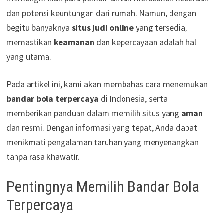
dan potensi keuntungan dari rumah. Namun, dengan
begitu banyaknya
situs judi online
yang tersedia,
memastikan
keamanan
dan kepercayaan adalah hal
yang utama.
Pada artikel ini, kami akan membahas cara menemukan
bandar bola terpercaya
di Indonesia, serta
memberikan panduan dalam memilih situs yang
aman
dan resmi. Dengan informasi yang tepat, Anda dapat
menikmati pengalaman taruhan yang menyenangkan
tanpa rasa khawatir.
Pentingnya Memilih Bandar Bola
Terpercaya