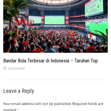
Bandar Bola Terbesar di Indonesia – Taruhan Top
15/10/2024
Leave a Reply
Your email address will not be published.
Required fields are
marked
*