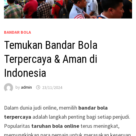
BANDAR BOLA
Temukan Bandar Bola
Terpercaya & Aman di
Indonesia
by
admin
23/11/2024
Dalam dunia judi online, memilih
bandar bola
terpercaya
adalah langkah penting bagi setiap penjudi.
Popularitas
taruhan bola online
terus meningkat,
memungkinkan para pemain untuk merasakan keseruan