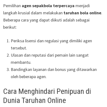
Pemilihan
agen sepakbola terpercaya
menjadi
langkah krusial dalam melakukan
taruhan bola online
.
Beberapa cara yang dapat diikuti adalah sebagai
berikut:
Periksa lisensi dan regulasi yang dimiliki agen
tersebut.
Ulasan dan reputasi dari pemain lain sangat
membantu.
Bandingkan layanan dan bonus yang ditawarkan
oleh beberapa agen.
Cara Menghindari Penipuan di
Dunia Taruhan Online