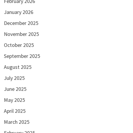
February 2026
January 2026
December 2025
November 2025
October 2025
September 2025
August 2025
July 2025
June 2025
May 2025
April 2025
March 2025
February 2025