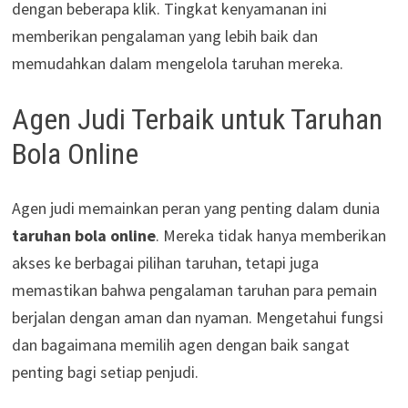
dengan beberapa klik. Tingkat kenyamanan ini
memberikan pengalaman yang lebih baik dan
memudahkan dalam mengelola taruhan mereka.
Agen Judi Terbaik untuk Taruhan
Bola Online
Agen judi memainkan peran yang penting dalam dunia
taruhan bola online
. Mereka tidak hanya memberikan
akses ke berbagai pilihan taruhan, tetapi juga
memastikan bahwa pengalaman taruhan para pemain
berjalan dengan aman dan nyaman. Mengetahui fungsi
dan bagaimana memilih agen dengan baik sangat
penting bagi setiap penjudi.