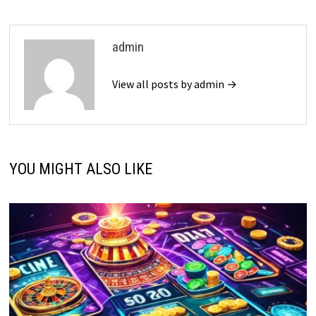
admin
View all posts by admin →
YOU MIGHT ALSO LIKE