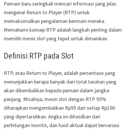
Pemain baru seringkali mencari informasi yang jelas
mengenai Return to Player (RTP) untuk
memaksimalkan pengalaman bermain mereka.
Memahami konsep RTP adalah langkah penting dalam
memilih mesin slot yang tepat untuk dimainkan.
Definisi RTP pada Slot
RTP, atau Return to Player, adalah persentase yang
menunjukkan berapa banyak dari total taruhan yang
akan dikembalikan kepada pemain dalam jangka
panjang. Misalnya, mesin slot dengan RTP 95%
diharapkan mengembalikan Rp95 dari setiap Rp100
yang dipertaruhkan. Angka ini dihasilkan dari
perhitungan teoritis, dan hasil aktual dapat bervariasi