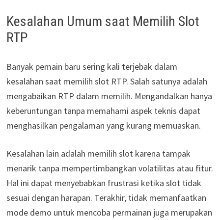
Kesalahan Umum saat Memilih Slot
RTP
Banyak pemain baru sering kali terjebak dalam
kesalahan saat memilih slot RTP. Salah satunya adalah
mengabaikan RTP dalam memilih. Mengandalkan hanya
keberuntungan tanpa memahami aspek teknis dapat
menghasilkan pengalaman yang kurang memuaskan.
Kesalahan lain adalah memilih slot karena tampak
menarik tanpa mempertimbangkan volatilitas atau fitur.
Hal ini dapat menyebabkan frustrasi ketika slot tidak
sesuai dengan harapan. Terakhir, tidak memanfaatkan
mode demo untuk mencoba permainan juga merupakan