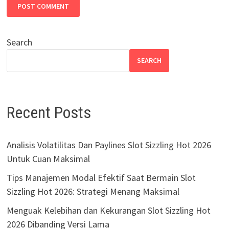
Search
SEARCH
Recent Posts
Analisis Volatilitas Dan Paylines Slot Sizzling Hot 2026
Untuk Cuan Maksimal
Tips Manajemen Modal Efektif Saat Bermain Slot
Sizzling Hot 2026: Strategi Menang Maksimal
Menguak Kelebihan dan Kekurangan Slot Sizzling Hot
2026 Dibanding Versi Lama