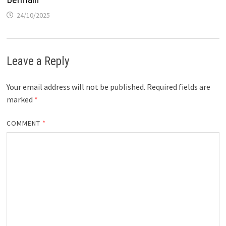
24/10/2025
Leave a Reply
Your email address will not be published.
Required fields are
marked
*
COMMENT
*