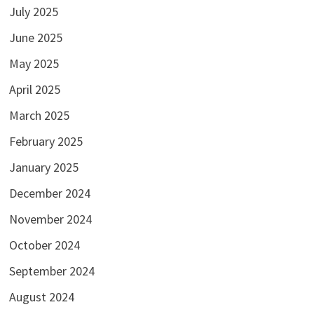
July 2025
June 2025
May 2025
April 2025
March 2025
February 2025
January 2025
December 2024
November 2024
October 2024
September 2024
August 2024