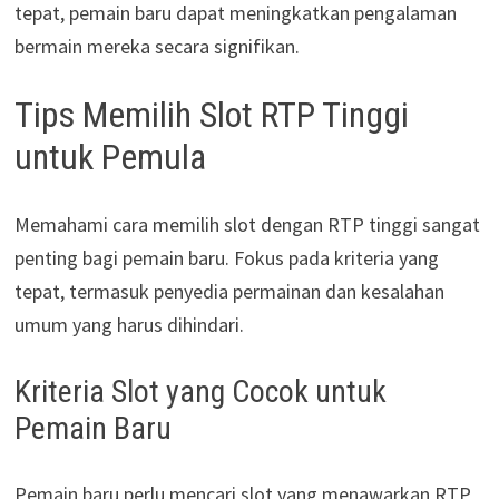
tepat, pemain baru dapat meningkatkan pengalaman
bermain mereka secara signifikan.
Tips Memilih Slot RTP Tinggi
untuk Pemula
Memahami cara memilih slot dengan RTP tinggi sangat
penting bagi pemain baru. Fokus pada kriteria yang
tepat, termasuk penyedia permainan dan kesalahan
umum yang harus dihindari.
Kriteria Slot yang Cocok untuk
Pemain Baru
Pemain baru perlu mencari slot yang menawarkan RTP