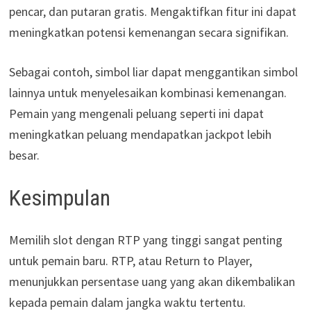
pencar, dan putaran gratis. Mengaktifkan fitur ini dapat
meningkatkan potensi kemenangan secara signifikan.
Sebagai contoh, simbol liar dapat menggantikan simbol
lainnya untuk menyelesaikan kombinasi kemenangan.
Pemain yang mengenali peluang seperti ini dapat
meningkatkan peluang mendapatkan jackpot lebih
besar.
Kesimpulan
Memilih slot dengan RTP yang tinggi sangat penting
untuk pemain baru. RTP, atau Return to Player,
menunjukkan persentase uang yang akan dikembalikan
kepada pemain dalam jangka waktu tertentu.