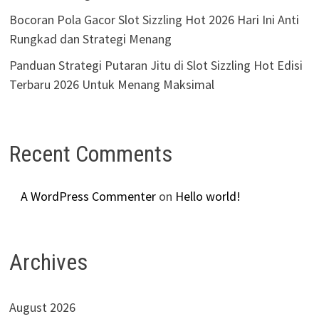
Bocoran Pola Gacor Slot Sizzling Hot 2026 Hari Ini Anti
Rungkad dan Strategi Menang
Panduan Strategi Putaran Jitu di Slot Sizzling Hot Edisi
Terbaru 2026 Untuk Menang Maksimal
Recent Comments
A WordPress Commenter
on
Hello world!
Archives
August 2026