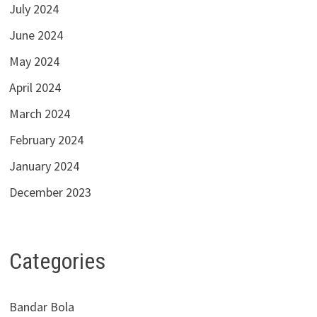
July 2024
June 2024
May 2024
April 2024
March 2024
February 2024
January 2024
December 2023
Categories
Bandar Bola