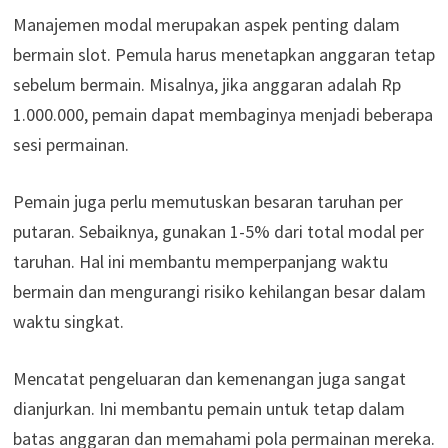
Manajemen modal merupakan aspek penting dalam
bermain slot. Pemula harus menetapkan anggaran tetap
sebelum bermain. Misalnya, jika anggaran adalah Rp
1.000.000, pemain dapat membaginya menjadi beberapa
sesi permainan.
Pemain juga perlu memutuskan besaran taruhan per
putaran. Sebaiknya, gunakan 1-5% dari total modal per
taruhan. Hal ini membantu memperpanjang waktu
bermain dan mengurangi risiko kehilangan besar dalam
waktu singkat.
Mencatat pengeluaran dan kemenangan juga sangat
dianjurkan. Ini membantu pemain untuk tetap dalam
batas anggaran dan memahami pola permainan mereka.