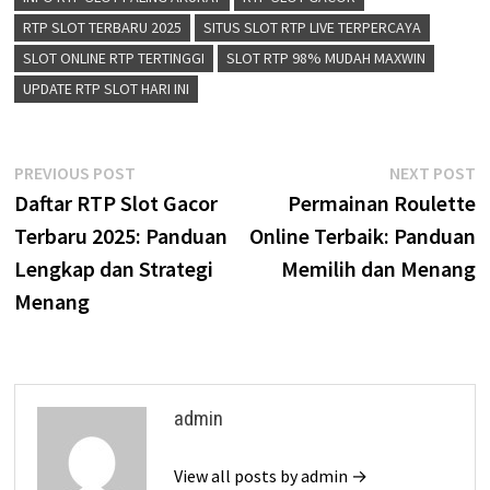
RTP SLOT TERBARU 2025
SITUS SLOT RTP LIVE TERPERCAYA
SLOT ONLINE RTP TERTINGGI
SLOT RTP 98% MUDAH MAXWIN
UPDATE RTP SLOT HARI INI
Post
Previous
N
PREVIOUS POST
NEXT POST
post:
p
Daftar RTP Slot Gacor
Permainan Roulette
navigation
Terbaru 2025: Panduan
Online Terbaik: Panduan
Lengkap dan Strategi
Memilih dan Menang
Menang
admin
View all posts by admin →