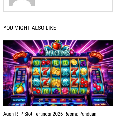
YOU MIGHT ALSO LIKE
Agen RTP Slot Tertinggi 2026 Resmi: Panduan