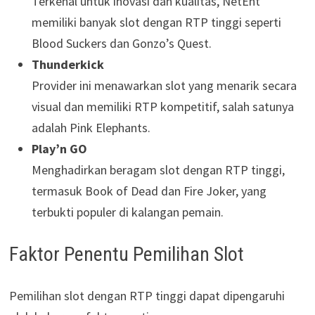
Terkenal untuk inovasi dan kualitas, NetEnt
memiliki banyak slot dengan RTP tinggi seperti
Blood Suckers dan Gonzo’s Quest.
Thunderkick
Provider ini menawarkan slot yang menarik secara
visual dan memiliki RTP kompetitif, salah satunya
adalah Pink Elephants.
Play’n GO
Menghadirkan beragam slot dengan RTP tinggi,
termasuk Book of Dead dan Fire Joker, yang
terbukti populer di kalangan pemain.
Faktor Penentu Pemilihan Slot
Pemilihan slot dengan RTP tinggi dapat dipengaruhi