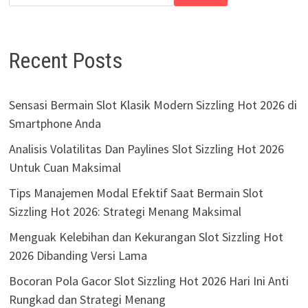
Recent Posts
Sensasi Bermain Slot Klasik Modern Sizzling Hot 2026 di
Smartphone Anda
Analisis Volatilitas Dan Paylines Slot Sizzling Hot 2026
Untuk Cuan Maksimal
Tips Manajemen Modal Efektif Saat Bermain Slot
Sizzling Hot 2026: Strategi Menang Maksimal
Menguak Kelebihan dan Kekurangan Slot Sizzling Hot
2026 Dibanding Versi Lama
Bocoran Pola Gacor Slot Sizzling Hot 2026 Hari Ini Anti
Rungkad dan Strategi Menang