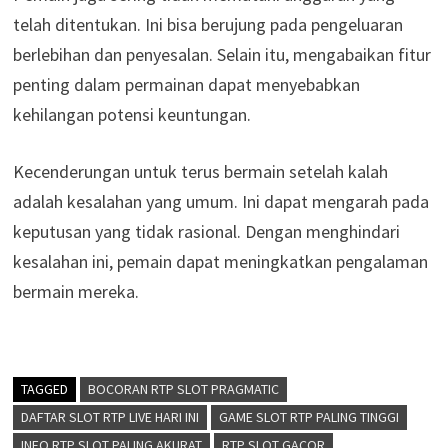
telah ditentukan. Ini bisa berujung pada pengeluaran
berlebihan dan penyesalan. Selain itu, mengabaikan fitur
penting dalam permainan dapat menyebabkan
kehilangan potensi keuntungan.
Kecenderungan untuk terus bermain setelah kalah
adalah kesalahan yang umum. Ini dapat mengarah pada
keputusan yang tidak rasional. Dengan menghindari
kesalahan ini, pemain dapat meningkatkan pengalaman
bermain mereka.
TAGGED
BOCORAN RTP SLOT PRAGMATIC
DAFTAR SLOT RTP LIVE HARI INI
GAME SLOT RTP PALING TINGGI
INFO RTP SLOT PALING AKURAT
RTP SLOT GACOR