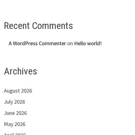
Recent Comments
A WordPress Commenter
on
Hello world!
Archives
August 2026
July 2026
June 2026
May 2026