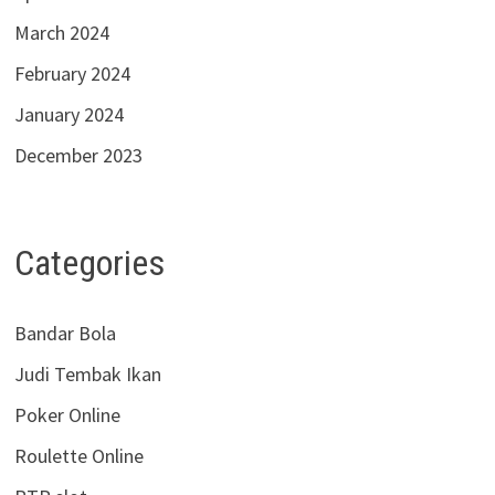
March 2024
February 2024
January 2024
December 2023
Categories
Bandar Bola
Judi Tembak Ikan
Poker Online
Roulette Online