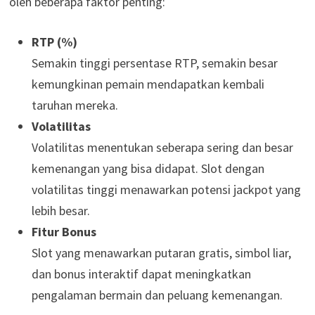
oleh beberapa faktor penting:
RTP (%)
Semakin tinggi persentase RTP, semakin besar
kemungkinan pemain mendapatkan kembali
taruhan mereka.
Volatilitas
Volatilitas menentukan seberapa sering dan besar
kemenangan yang bisa didapat. Slot dengan
volatilitas tinggi menawarkan potensi jackpot yang
lebih besar.
Fitur Bonus
Slot yang menawarkan putaran gratis, simbol liar,
dan bonus interaktif dapat meningkatkan
pengalaman bermain dan peluang kemenangan.