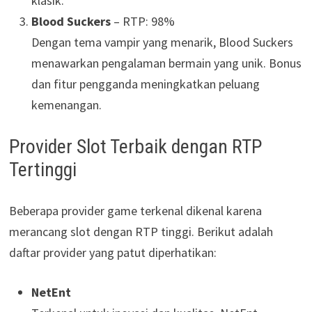
klasik.
Blood Suckers
– RTP: 98%
Dengan tema vampir yang menarik, Blood Suckers
menawarkan pengalaman bermain yang unik. Bonus
dan fitur pengganda meningkatkan peluang
kemenangan.
Provider Slot Terbaik dengan RTP
Tertinggi
Beberapa provider game terkenal dikenal karena
merancang slot dengan RTP tinggi. Berikut adalah
daftar provider yang patut diperhatikan:
NetEnt