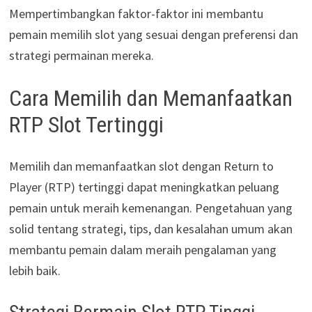
Mempertimbangkan faktor-faktor ini membantu
pemain memilih slot yang sesuai dengan preferensi dan
strategi permainan mereka.
Cara Memilih dan Memanfaatkan
RTP Slot Tertinggi
Memilih dan memanfaatkan slot dengan Return to
Player (RTP) tertinggi dapat meningkatkan peluang
pemain untuk meraih kemenangan. Pengetahuan yang
solid tentang strategi, tips, dan kesalahan umum akan
membantu pemain dalam meraih pengalaman yang
lebih baik.