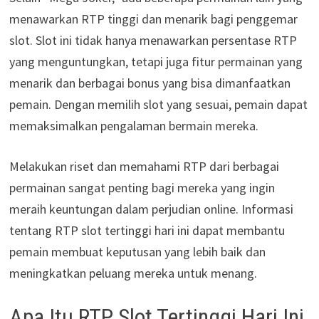
menawarkan RTP tinggi dan menarik bagi penggemar
slot. Slot ini tidak hanya menawarkan persentase RTP
yang menguntungkan, tetapi juga fitur permainan yang
menarik dan berbagai bonus yang bisa dimanfaatkan
pemain. Dengan memilih slot yang sesuai, pemain dapat
memaksimalkan pengalaman bermain mereka.
Melakukan riset dan memahami RTP dari berbagai
permainan sangat penting bagi mereka yang ingin
meraih keuntungan dalam perjudian online. Informasi
tentang RTP slot tertinggi hari ini dapat membantu
pemain membuat keputusan yang lebih baik dan
meningkatkan peluang mereka untuk menang.
Apa Itu RTP Slot Tertinggi Hari Ini