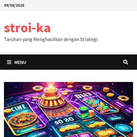
Skip
09/08/2026
to
content
stroi-ka
Taruhan yang Menghasilkan dengan Strategi
MENU