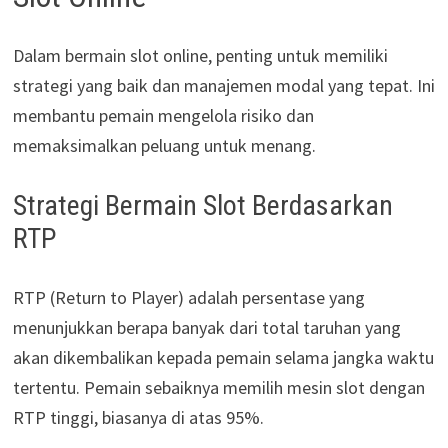
Dalam bermain slot online, penting untuk memiliki
strategi yang baik dan manajemen modal yang tepat. Ini
membantu pemain mengelola risiko dan
memaksimalkan peluang untuk menang.
Strategi Bermain Slot Berdasarkan
RTP
RTP (Return to Player) adalah persentase yang
menunjukkan berapa banyak dari total taruhan yang
akan dikembalikan kepada pemain selama jangka waktu
tertentu. Pemain sebaiknya memilih mesin slot dengan
RTP tinggi, biasanya di atas 95%.