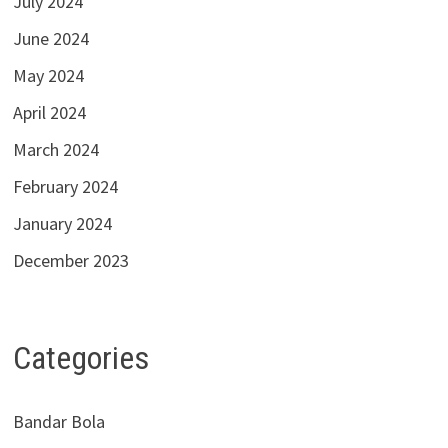
July 2024
June 2024
May 2024
April 2024
March 2024
February 2024
January 2024
December 2023
Categories
Bandar Bola