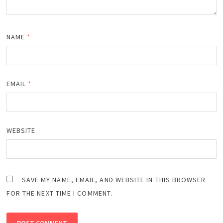
NAME
*
EMAIL
*
WEBSITE
SAVE MY NAME, EMAIL, AND WEBSITE IN THIS BROWSER
FOR THE NEXT TIME I COMMENT.