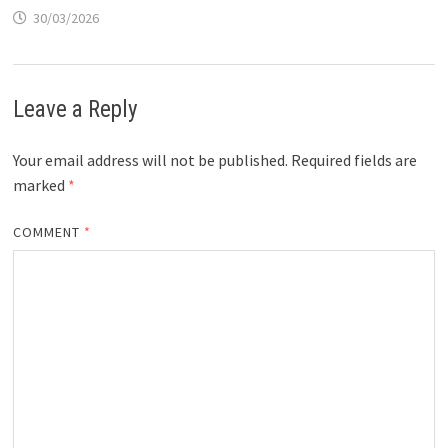
30/03/2026
Leave a Reply
Your email address will not be published.
Required fields are
marked
*
COMMENT
*