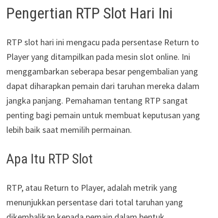
Pengertian RTP Slot Hari Ini
RTP slot hari ini mengacu pada persentase Return to
Player yang ditampilkan pada mesin slot online. Ini
menggambarkan seberapa besar pengembalian yang
dapat diharapkan pemain dari taruhan mereka dalam
jangka panjang. Pemahaman tentang RTP sangat
penting bagi pemain untuk membuat keputusan yang
lebih baik saat memilih permainan.
Apa Itu RTP Slot
RTP, atau Return to Player, adalah metrik yang
menunjukkan persentase dari total taruhan yang
dikembalikan kepada pemain dalam bentuk