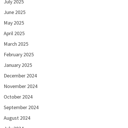
July 2025
June 2025
May 2025
April 2025
March 2025
February 2025
January 2025
December 2024
November 2024
October 2024
September 2024
August 2024