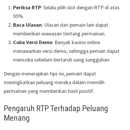
Periksa RTP
: Selalu pilih slot dengan RTP di atas
95%.
Baca Ulasan
: Ulasan dari pemain lain dapat
memberikan wawasan tentang permainan.
Coba Versi Demo
: Banyak kasino online
menawarkan versi demo, sehingga pemain dapat
mencoba sebelum bertaruh uang sungguhan.
Dengan menerapkan tips ini, pemain dapat
meningkatkan peluang mereka dalam memilih
permainan yang memberikan hasil positif.
Pengaruh RTP Terhadap Peluang
Menang