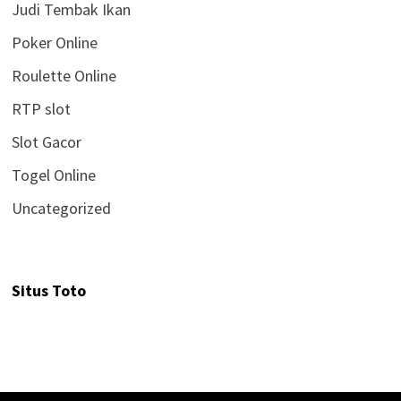
Judi Tembak Ikan
Poker Online
Roulette Online
RTP slot
Slot Gacor
Togel Online
Uncategorized
Situs Toto