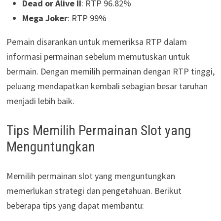
Dead or Alive II
: RTP 96.82%
Mega Joker
: RTP 99%
Pemain disarankan untuk memeriksa RTP dalam
informasi permainan sebelum memutuskan untuk
bermain. Dengan memilih permainan dengan RTP tinggi,
peluang mendapatkan kembali sebagian besar taruhan
menjadi lebih baik.
Tips Memilih Permainan Slot yang
Menguntungkan
Memilih permainan slot yang menguntungkan
memerlukan strategi dan pengetahuan. Berikut
beberapa tips yang dapat membantu: