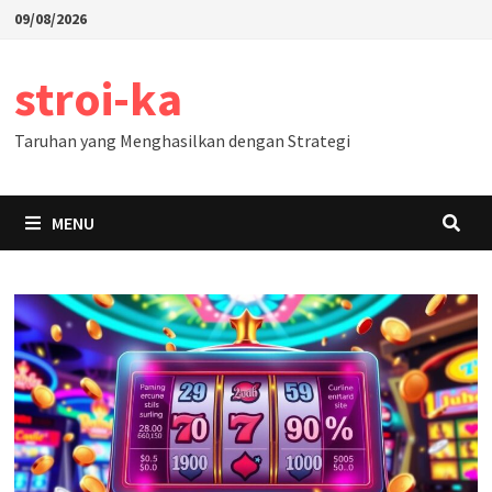
Skip
09/08/2026
to
content
stroi-ka
Taruhan yang Menghasilkan dengan Strategi
MENU