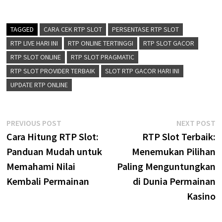
TAGGED
CARA CEK RTP SLOT
PERSENTASE RTP SLOT
RTP LIVE HARI INI
RTP ONLINE TERTINGGI
RTP SLOT GACOR
RTP SLOT ONLINE
RTP SLOT PRAGMATIC
RTP SLOT PROVIDER TERBAIK
SLOT RTP GACOR HARI INI
UPDATE RTP ONLINE
Post
Previous
N
PREVIOUS POST
NEXT POST
post:
p
Cara Hitung RTP Slot:
RTP Slot Terbaik:
navigation
Panduan Mudah untuk
Menemukan Pilihan
Memahami Nilai
Paling Menguntungkan
Kembali Permainan
di Dunia Permainan
Kasino