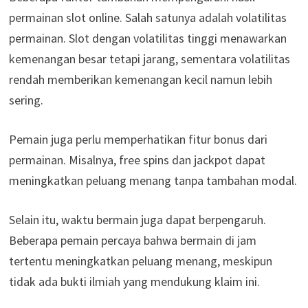
permainan slot online. Salah satunya adalah volatilitas
permainan. Slot dengan volatilitas tinggi menawarkan
kemenangan besar tetapi jarang, sementara volatilitas
rendah memberikan kemenangan kecil namun lebih
sering.
Pemain juga perlu memperhatikan fitur bonus dari
permainan. Misalnya, free spins dan jackpot dapat
meningkatkan peluang menang tanpa tambahan modal.
Selain itu, waktu bermain juga dapat berpengaruh.
Beberapa pemain percaya bahwa bermain di jam
tertentu meningkatkan peluang menang, meskipun
tidak ada bukti ilmiah yang mendukung klaim ini.