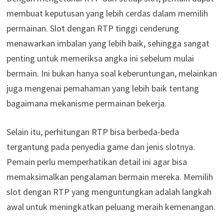
membuat keputusan yang lebih cerdas dalam memilih
permainan. Slot dengan RTP tinggi cenderung
menawarkan imbalan yang lebih baik, sehingga sangat
penting untuk memeriksa angka ini sebelum mulai
bermain. Ini bukan hanya soal keberuntungan, melainkan
juga mengenai pemahaman yang lebih baik tentang
bagaimana mekanisme permainan bekerja.
Selain itu, perhitungan RTP bisa berbeda-beda
tergantung pada penyedia game dan jenis slotnya.
Pemain perlu memperhatikan detail ini agar bisa
memaksimalkan pengalaman bermain mereka. Memilih
slot dengan RTP yang menguntungkan adalah langkah
awal untuk meningkatkan peluang meraih kemenangan.