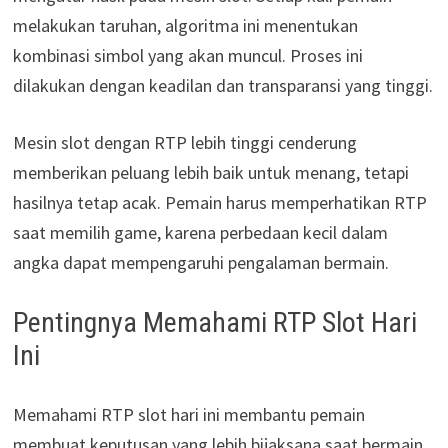
melakukan taruhan, algoritma ini menentukan
kombinasi simbol yang akan muncul. Proses ini
dilakukan dengan keadilan dan transparansi yang tinggi.
Mesin slot dengan RTP lebih tinggi cenderung
memberikan peluang lebih baik untuk menang, tetapi
hasilnya tetap acak. Pemain harus memperhatikan RTP
saat memilih game, karena perbedaan kecil dalam
angka dapat mempengaruhi pengalaman bermain.
Pentingnya Memahami RTP Slot Hari
Ini
Memahami RTP slot hari ini membantu pemain
membuat keputusan yang lebih bijaksana saat bermain.