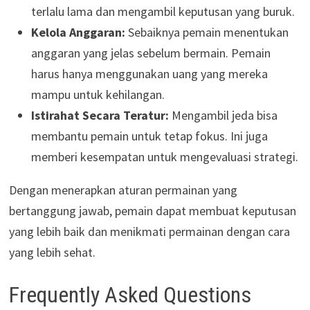
terlalu lama dan mengambil keputusan yang buruk.
Kelola Anggaran:
Sebaiknya pemain menentukan
anggaran yang jelas sebelum bermain. Pemain
harus hanya menggunakan uang yang mereka
mampu untuk kehilangan.
Istirahat Secara Teratur:
Mengambil jeda bisa
membantu pemain untuk tetap fokus. Ini juga
memberi kesempatan untuk mengevaluasi strategi.
Dengan menerapkan aturan permainan yang
bertanggung jawab, pemain dapat membuat keputusan
yang lebih baik dan menikmati permainan dengan cara
yang lebih sehat.
Frequently Asked Questions