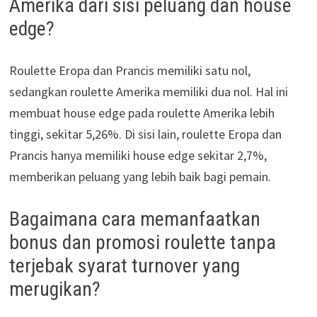
Amerika dari sisi peluang dan house
edge?
Roulette Eropa dan Prancis memiliki satu nol,
sedangkan roulette Amerika memiliki dua nol. Hal ini
membuat house edge pada roulette Amerika lebih
tinggi, sekitar 5,26%. Di sisi lain, roulette Eropa dan
Prancis hanya memiliki house edge sekitar 2,7%,
memberikan peluang yang lebih baik bagi pemain.
Bagaimana cara memanfaatkan
bonus dan promosi roulette tanpa
terjebak syarat turnover yang
merugikan?