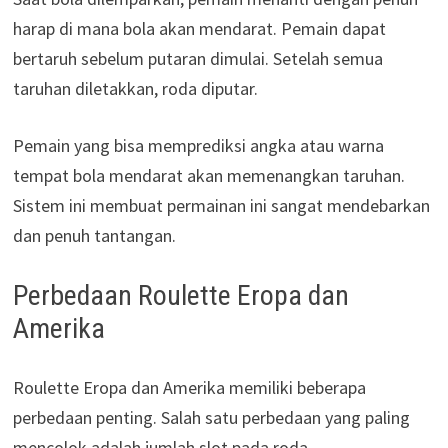
harap di mana bola akan mendarat. Pemain dapat
bertaruh sebelum putaran dimulai. Setelah semua
taruhan diletakkan, roda diputar.
Pemain yang bisa memprediksi angka atau warna
tempat bola mendarat akan memenangkan taruhan.
Sistem ini membuat permainan ini sangat mendebarkan
dan penuh tantangan.
Perbedaan Roulette Eropa dan
Amerika
Roulette Eropa dan Amerika memiliki beberapa
perbedaan penting. Salah satu perbedaan yang paling
mencolok adalah jumlah slot pada roda.