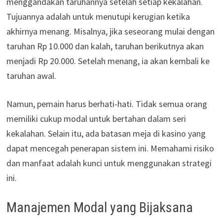
menggandakan taruhannya setelah setiap kekalahan.
Tujuannya adalah untuk menutupi kerugian ketika
akhirnya menang. Misalnya, jika seseorang mulai dengan
taruhan Rp 10.000 dan kalah, taruhan berikutnya akan
menjadi Rp 20.000. Setelah menang, ia akan kembali ke
taruhan awal.
Namun, pemain harus berhati-hati. Tidak semua orang
memiliki cukup modal untuk bertahan dalam seri
kekalahan. Selain itu, ada batasan meja di kasino yang
dapat mencegah penerapan sistem ini. Memahami risiko
dan manfaat adalah kunci untuk menggunakan strategi
ini.
Manajemen Modal yang Bijaksana