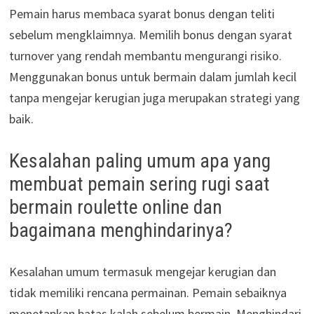
Pemain harus membaca syarat bonus dengan teliti
sebelum mengklaimnya. Memilih bonus dengan syarat
turnover yang rendah membantu mengurangi risiko.
Menggunakan bonus untuk bermain dalam jumlah kecil
tanpa mengejar kerugian juga merupakan strategi yang
baik.
Kesalahan paling umum apa yang
membuat pemain sering rugi saat
bermain roulette online dan
bagaimana menghindarinya?
Kesalahan umum termasuk mengejar kerugian dan
tidak memiliki rencana permainan. Pemain sebaiknya
menetapkan batas kalah sebelum bermain. Menghindari