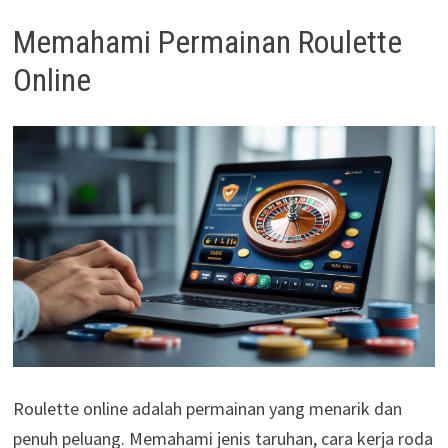
Memahami Permainan Roulette
Online
Roulette online adalah permainan yang menarik dan
penuh peluang. Memahami jenis taruhan, cara kerja roda