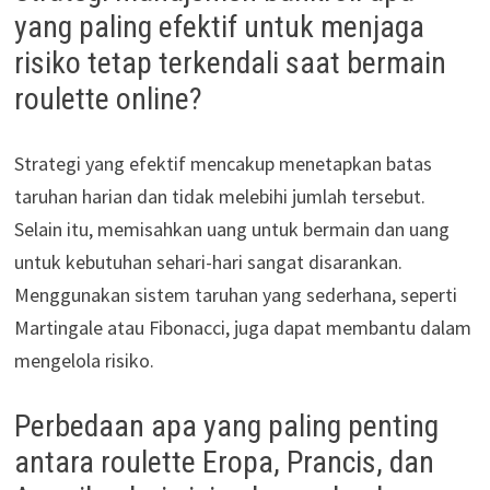
yang paling efektif untuk menjaga
risiko tetap terkendali saat bermain
roulette online?
Strategi yang efektif mencakup menetapkan batas
taruhan harian dan tidak melebihi jumlah tersebut.
Selain itu, memisahkan uang untuk bermain dan uang
untuk kebutuhan sehari-hari sangat disarankan.
Menggunakan sistem taruhan yang sederhana, seperti
Martingale atau Fibonacci, juga dapat membantu dalam
mengelola risiko.
Perbedaan apa yang paling penting
antara roulette Eropa, Prancis, dan