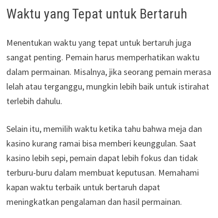
Waktu yang Tepat untuk Bertaruh
Menentukan waktu yang tepat untuk bertaruh juga
sangat penting. Pemain harus memperhatikan waktu
dalam permainan. Misalnya, jika seorang pemain merasa
lelah atau terganggu, mungkin lebih baik untuk istirahat
terlebih dahulu.
Selain itu, memilih waktu ketika tahu bahwa meja dan
kasino kurang ramai bisa memberi keunggulan. Saat
kasino lebih sepi, pemain dapat lebih fokus dan tidak
terburu-buru dalam membuat keputusan. Memahami
kapan waktu terbaik untuk bertaruh dapat
meningkatkan pengalaman dan hasil permainan.