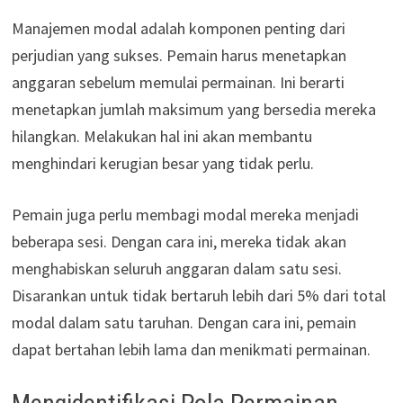
Manajemen modal adalah komponen penting dari
perjudian yang sukses. Pemain harus menetapkan
anggaran sebelum memulai permainan. Ini berarti
menetapkan jumlah maksimum yang bersedia mereka
hilangkan. Melakukan hal ini akan membantu
menghindari kerugian besar yang tidak perlu.
Pemain juga perlu membagi modal mereka menjadi
beberapa sesi. Dengan cara ini, mereka tidak akan
menghabiskan seluruh anggaran dalam satu sesi.
Disarankan untuk tidak bertaruh lebih dari 5% dari total
modal dalam satu taruhan. Dengan cara ini, pemain
dapat bertahan lebih lama dan menikmati permainan.