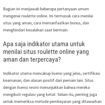
Bagian ini menjawab beberapa pertanyaan umum
mengenai roulette online. Ini termasuk cara menilai
situs yang aman, cara memanfaatkan bonus, dan
menghindari kesalahan saat bermain.
Apa saja indikator utama untuk
menilai situs roulette online yang
aman dan terpercaya?
Indikator utama mencakup lisensi yang jelas, sertifikasi
keamanan, dan ulasan positif dari pemain lain. Situs
dengan lisensi resmi menunjukkan bahwa mereka
mengikuti regulasi yang ketat. Selain itu, penting juga
untuk memeriksa metode pembayaran yang ditawarkan