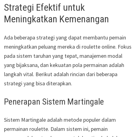
Strategi Efektif untuk
Meningkatkan Kemenangan
Ada beberapa strategi yang dapat membantu pemain
meningkatkan peluang mereka di roulette online. Fokus
pada sistem taruhan yang tepat, manajemen modal
yang bijaksana, dan kekuatan pola permainan adalah
langkah vital. Berikut adalah rincian dari beberapa
strategi yang bisa diterapkan.
Penerapan Sistem Martingale
Sistem Martingale adalah metode populer dalam
permainan roulette. Dalam sistem ini, pemain