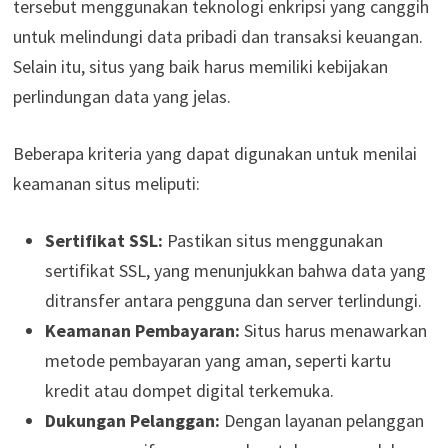
tersebut menggunakan teknologi enkripsi yang canggih
untuk melindungi data pribadi dan transaksi keuangan.
Selain itu, situs yang baik harus memiliki kebijakan
perlindungan data yang jelas.
Beberapa kriteria yang dapat digunakan untuk menilai
keamanan situs meliputi:
Sertifikat SSL:
Pastikan situs menggunakan
sertifikat SSL, yang menunjukkan bahwa data yang
ditransfer antara pengguna dan server terlindungi.
Keamanan Pembayaran:
Situs harus menawarkan
metode pembayaran yang aman, seperti kartu
kredit atau dompet digital terkemuka.
Dukungan Pelanggan:
Dengan layanan pelanggan