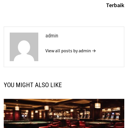
Terbaik
admin
View all posts by admin →
YOU MIGHT ALSO LIKE