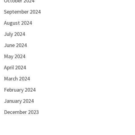
October 2024
September 2024
August 2024
July 2024
June 2024
May 2024
April 2024
March 2024
February 2024
January 2024
December 2023