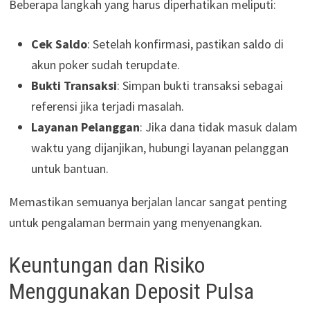
Beberapa langkah yang harus diperhatikan meliputi:
Cek Saldo
: Setelah konfirmasi, pastikan saldo di
akun poker sudah terupdate.
Bukti Transaksi
: Simpan bukti transaksi sebagai
referensi jika terjadi masalah.
Layanan Pelanggan
: Jika dana tidak masuk dalam
waktu yang dijanjikan, hubungi layanan pelanggan
untuk bantuan.
Memastikan semuanya berjalan lancar sangat penting
untuk pengalaman bermain yang menyenangkan.
Keuntungan dan Risiko
Menggunakan Deposit Pulsa