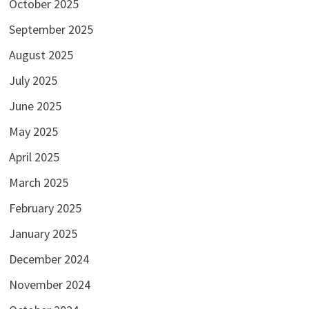
October 2025
September 2025
August 2025
July 2025
June 2025
May 2025
April 2025
March 2025
February 2025
January 2025
December 2024
November 2024