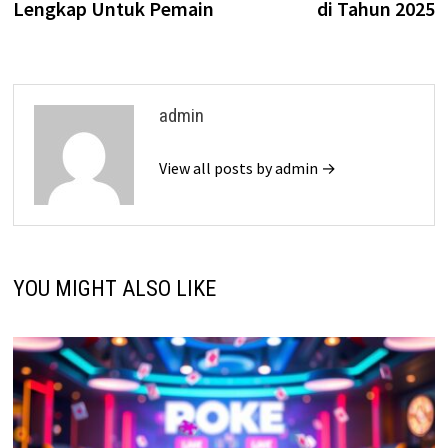
Lengkap Untuk Pemain
di Tahun 2025
admin
View all posts by admin →
YOU MIGHT ALSO LIKE