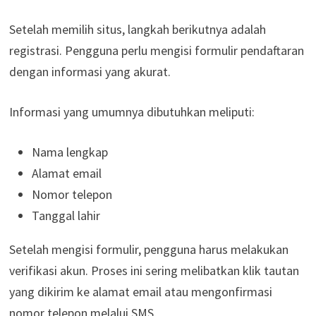
Setelah memilih situs, langkah berikutnya adalah
registrasi. Pengguna perlu mengisi formulir pendaftaran
dengan informasi yang akurat.
Informasi yang umumnya dibutuhkan meliputi:
Nama lengkap
Alamat email
Nomor telepon
Tanggal lahir
Setelah mengisi formulir, pengguna harus melakukan
verifikasi akun. Proses ini sering melibatkan klik tautan
yang dikirim ke alamat email atau mengonfirmasi
nomor telepon melalui SMS.