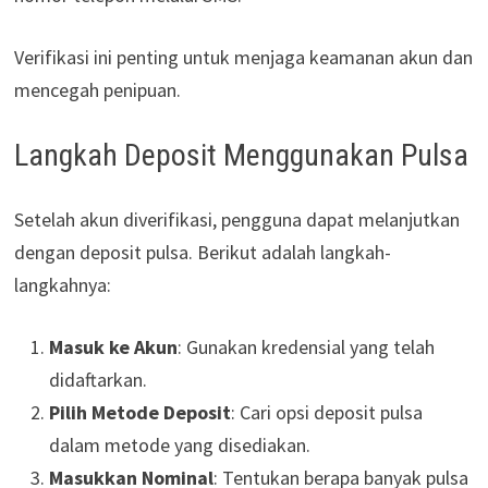
Verifikasi ini penting untuk menjaga keamanan akun dan
mencegah penipuan.
Langkah Deposit Menggunakan Pulsa
Setelah akun diverifikasi, pengguna dapat melanjutkan
dengan deposit pulsa. Berikut adalah langkah-
langkahnya:
Masuk ke Akun
: Gunakan kredensial yang telah
didaftarkan.
Pilih Metode Deposit
: Cari opsi deposit pulsa
dalam metode yang disediakan.
Masukkan Nominal
: Tentukan berapa banyak pulsa