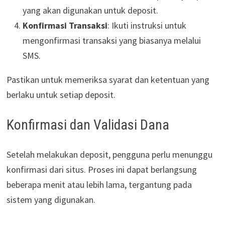
yang akan digunakan untuk deposit.
Konfirmasi Transaksi
: Ikuti instruksi untuk
mengonfirmasi transaksi yang biasanya melalui
SMS.
Pastikan untuk memeriksa syarat dan ketentuan yang
berlaku untuk setiap deposit.
Konfirmasi dan Validasi Dana
Setelah melakukan deposit, pengguna perlu menunggu
konfirmasi dari situs. Proses ini dapat berlangsung
beberapa menit atau lebih lama, tergantung pada
sistem yang digunakan.