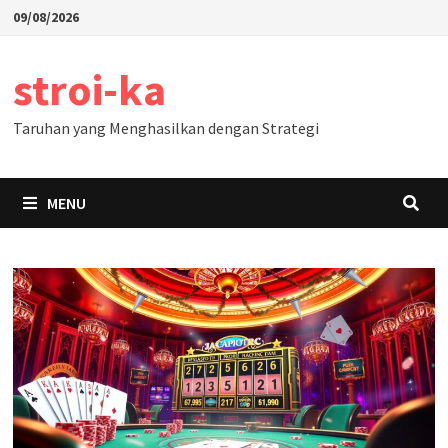
Skip
09/08/2026
to
content
stroi-ka
Taruhan yang Menghasilkan dengan Strategi
MENU