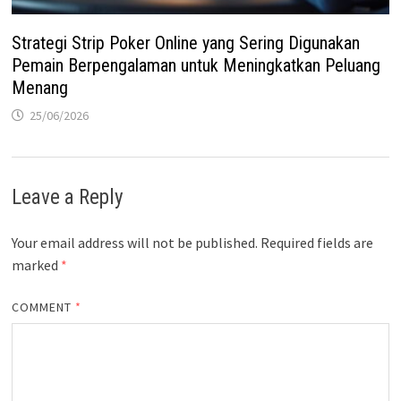
Strategi Strip Poker Online yang Sering Digunakan
Pemain Berpengalaman untuk Meningkatkan Peluang
Menang
25/06/2026
Leave a Reply
Your email address will not be published.
Required fields are
marked
*
COMMENT
*