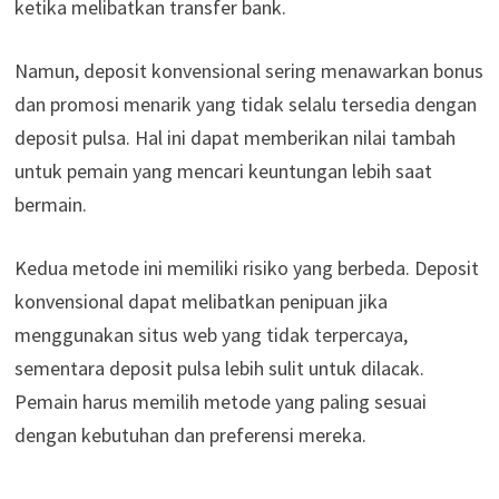
ketika melibatkan transfer bank.
Namun, deposit konvensional sering menawarkan bonus
dan promosi menarik yang tidak selalu tersedia dengan
deposit pulsa. Hal ini dapat memberikan nilai tambah
untuk pemain yang mencari keuntungan lebih saat
bermain.
Kedua metode ini memiliki risiko yang berbeda. Deposit
konvensional dapat melibatkan penipuan jika
menggunakan situs web yang tidak terpercaya,
sementara deposit pulsa lebih sulit untuk dilacak.
Pemain harus memilih metode yang paling sesuai
dengan kebutuhan dan preferensi mereka.