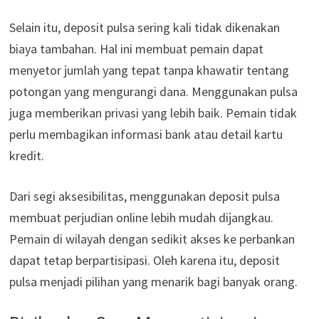
Selain itu, deposit pulsa sering kali tidak dikenakan
biaya tambahan. Hal ini membuat pemain dapat
menyetor jumlah yang tepat tanpa khawatir tentang
potongan yang mengurangi dana. Menggunakan pulsa
juga memberikan privasi yang lebih baik. Pemain tidak
perlu membagikan informasi bank atau detail kartu
kredit.
Dari segi aksesibilitas, menggunakan deposit pulsa
membuat perjudian online lebih mudah dijangkau.
Pemain di wilayah dengan sedikit akses ke perbankan
dapat tetap berpartisipasi. Oleh karena itu, deposit
pulsa menjadi pilihan yang menarik bagi banyak orang.