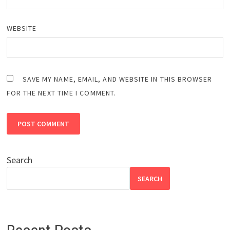
WEBSITE
SAVE MY NAME, EMAIL, AND WEBSITE IN THIS BROWSER
FOR THE NEXT TIME I COMMENT.
Search
SEARCH