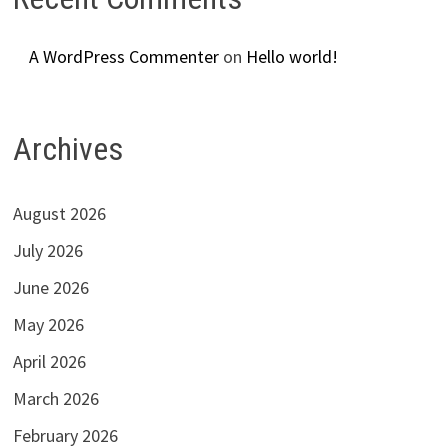
A WordPress Commenter
on
Hello world!
Archives
August 2026
July 2026
June 2026
May 2026
April 2026
March 2026
February 2026