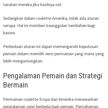
taruhan mereka jika hasilnya nol.
Sedangkan dalam roulette Amerika, tidak ada aturan
serupa. Hal ini memberi keunggulan tambahan bagi
kasino.
Perbedaan aturan ini dapat memengaruhi keputusan
pemain dalam memilih versi permainan yang mana yang
lebih menguntungkan.
Pengalaman Pemain dan Strategi
Bermain
Permainan roulette Eropa dan Amerika menawarkan
pengalaman yang berbeda bagi pemain. Pemahaman