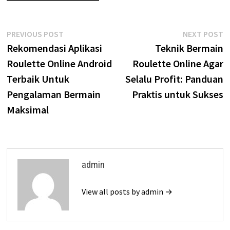
Post
Previous
N
PREVIOUS POST
NEXT POST
post:
p
Rekomendasi Aplikasi
Teknik Bermain
navigation
Roulette Online Android
Roulette Online Agar
Terbaik Untuk
Selalu Profit: Panduan
Pengalaman Bermain
Praktis untuk Sukses
Maksimal
admin
View all posts by admin →