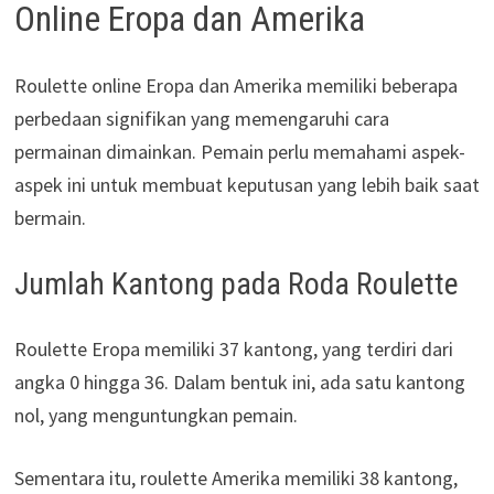
Online Eropa dan Amerika
Roulette online Eropa dan Amerika memiliki beberapa
perbedaan signifikan yang memengaruhi cara
permainan dimainkan. Pemain perlu memahami aspek-
aspek ini untuk membuat keputusan yang lebih baik saat
bermain.
Jumlah Kantong pada Roda Roulette
Roulette Eropa memiliki 37 kantong, yang terdiri dari
angka 0 hingga 36. Dalam bentuk ini, ada satu kantong
nol, yang menguntungkan pemain.
Sementara itu, roulette Amerika memiliki 38 kantong,