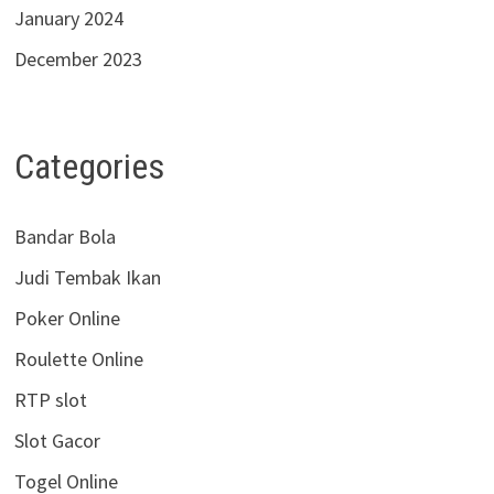
January 2024
December 2023
Categories
Bandar Bola
Judi Tembak Ikan
Poker Online
Roulette Online
RTP slot
Slot Gacor
Togel Online