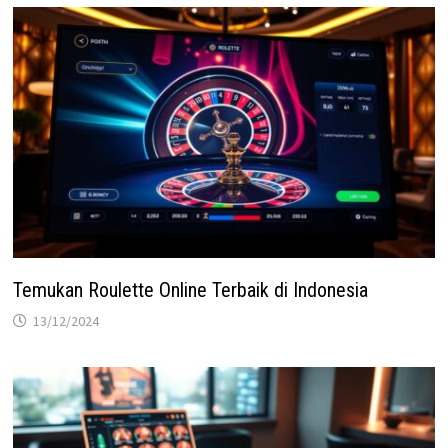
Temukan Roulette Online Terbaik di Indonesia
13/12/2024