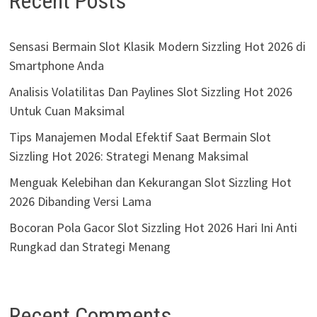
Recent Posts
Sensasi Bermain Slot Klasik Modern Sizzling Hot 2026 di
Smartphone Anda
Analisis Volatilitas Dan Paylines Slot Sizzling Hot 2026
Untuk Cuan Maksimal
Tips Manajemen Modal Efektif Saat Bermain Slot
Sizzling Hot 2026: Strategi Menang Maksimal
Menguak Kelebihan dan Kekurangan Slot Sizzling Hot
2026 Dibanding Versi Lama
Bocoran Pola Gacor Slot Sizzling Hot 2026 Hari Ini Anti
Rungkad dan Strategi Menang
Recent Comments