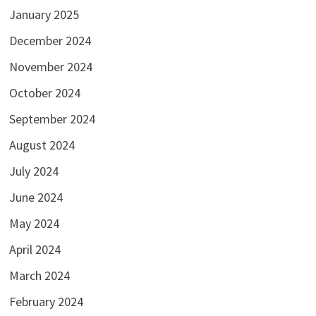
January 2025
December 2024
November 2024
October 2024
September 2024
August 2024
July 2024
June 2024
May 2024
April 2024
March 2024
February 2024