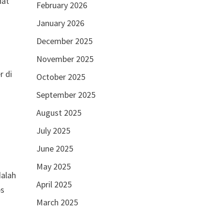
hat
February 2026
January 2026
December 2025
November 2025
r di
October 2025
September 2025
August 2025
July 2025
June 2025
May 2025
dalah
April 2025
ps
March 2025