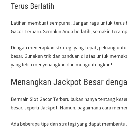
Terus Berlatih
Latihan membuat sempurna. Jangan ragu untuk terus b
Gacor Terbaru. Semakin Anda berlatih, semakin teram
Dengan menerapkan strategi yang tepat, peluang unt
besar. Gunakan trik dan panduan di atas untuk mem
yang lebih menyenangkan dan menguntungkan!
Menangkan Jackpot Besar dengan
Bermain Slot Gacor Terbaru bukan hanya tentang ke
besar, seperti Jackpot. Namun, bagaimana cara meme
Ada beberapa tips dan strategi yang dapat membantu