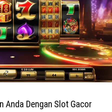
n Anda Dengan Slot Gacor