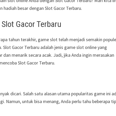
n slot online Anda dengan Slot Gacor Terbaru? Mari kita li
hadiah besar dengan Slot Gacor Terbaru.
Slot Gacor Terbaru
apa tahun terakhir, game slot telah menjadi semakin popule
 Slot Gacor Terbaru adalah jenis game slot online yang
an menarik secara acak. Jadi, jika Anda ingin merasakan
 mencoba Slot Gacor Terbaru.
nyak dicari. Salah satu alasan utama popularitas game ini a
i. Namun, untuk bisa menang, Anda perlu tahu beberapa ti