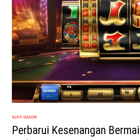
SLOT GACOR
Perbarui Kesenangan Bermai