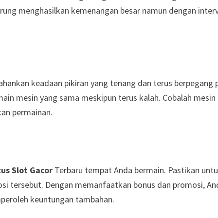
nderung menghasilkan kemenangan besar namun dengan interv
ahankan keadaan pikiran yang tenang dan terus berpegang 
rmain mesin yang sama meskipun terus kalah. Cobalah mesin
kan permainan.
tus Slot Gacor
Terbaru tempat Anda bermain. Pastikan unt
si tersebut. Dengan memanfaatkan bonus dan promosi, An
peroleh keuntungan tambahan.