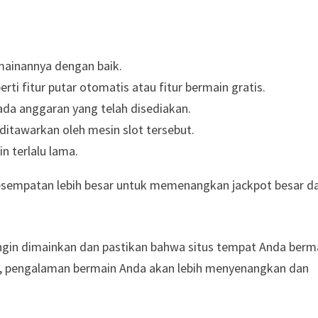
rmainannya dengan baik.
rti fitur putar otomatis atau fitur bermain gratis.
da anggaran yang telah disediakan.
 ditawarkan oleh mesin slot tersebut.
n terlalu lama.
kesempatan lebih besar untuk memenangkan jackpot besar d
 ingin dimainkan dan pastikan bahwa situs tempat Anda berm
tu, pengalaman bermain Anda akan lebih menyenangkan dan