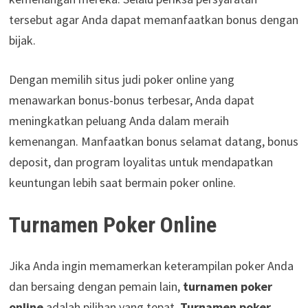
tersebut agar Anda dapat memanfaatkan bonus dengan
bijak.
Dengan memilih situs judi poker online yang
menawarkan bonus-bonus terbesar, Anda dapat
meningkatkan peluang Anda dalam meraih
kemenangan. Manfaatkan bonus selamat datang, bonus
deposit, dan program loyalitas untuk mendapatkan
keuntungan lebih saat bermain poker online.
Turnamen Poker Online
Jika Anda ingin memamerkan keterampilan poker Anda
dan bersaing dengan pemain lain,
turnamen poker
online
adalah pilihan yang tepat.
Turnamen poker