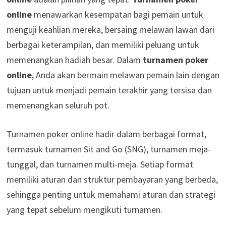
online
menawarkan kesempatan bagi pemain untuk
menguji keahlian mereka, bersaing melawan lawan dari
berbagai keterampilan, dan memiliki peluang untuk
memenangkan hadiah besar. Dalam
turnamen poker
online
, Anda akan bermain melawan pemain lain dengan
tujuan untuk menjadi pemain terakhir yang tersisa dan
memenangkan seluruh pot.
Turnamen poker online hadir dalam berbagai format,
termasuk turnamen Sit and Go (SNG), turnamen meja-
tunggal, dan turnamen multi-meja. Setiap format
memiliki aturan dan struktur pembayaran yang berbeda,
sehingga penting untuk memahami aturan dan strategi
yang tepat sebelum mengikuti turnamen.