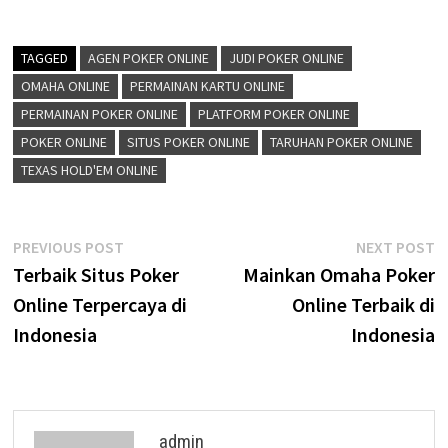
TAGGED
AGEN POKER ONLINE
JUDI POKER ONLINE
OMAHA ONLINE
PERMAINAN KARTU ONLINE
PERMAINAN POKER ONLINE
PLATFORM POKER ONLINE
POKER ONLINE
SITUS POKER ONLINE
TARUHAN POKER ONLINE
TEXAS HOLD'EM ONLINE
Post
Previous
N
PREVIOUS POST
NEXT POST
post:
p
Terbaik Situs Poker
Mainkan Omaha Poker
navigation
Online Terpercaya di
Online Terbaik di
Indonesia
Indonesia
admin