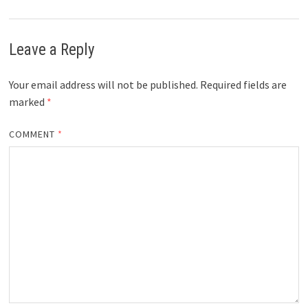
Leave a Reply
Your email address will not be published.
Required fields are
marked
*
COMMENT
*