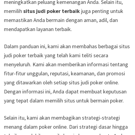
meningkatkan peluang kemenangan Anda. Selain itu,
memilih
situs judi poker terbaik
juga penting untuk
memastikan Anda bermain dengan aman, adil, dan
mendapatkan layanan terbaik.
Dalam panduan ini, kami akan membahas berbagai situs
judi poker terbaik yang telah kami teliti secara
menyeluruh. Kami akan memberikan informasi tentang
fitur-fitur unggulan, reputasi, keamanan, dan promosi
yang ditawarkan oleh setiap situs judi poker online.
Dengan informasi ini, Anda dapat membuat keputusan
yang tepat dalam memilih situs untuk bermain poker.
Selain itu, kami akan membagikan strategi-strategi
menang dalam poker online. Dari strategi dasar hingga