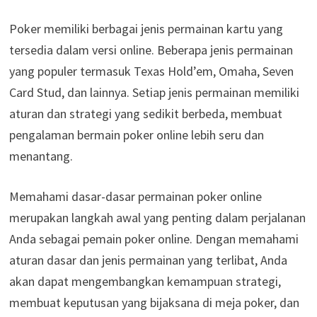
Poker memiliki berbagai jenis permainan kartu yang
tersedia dalam versi online. Beberapa jenis permainan
yang populer termasuk Texas Hold’em, Omaha, Seven
Card Stud, dan lainnya. Setiap jenis permainan memiliki
aturan dan strategi yang sedikit berbeda, membuat
pengalaman bermain poker online lebih seru dan
menantang.
Memahami dasar-dasar permainan poker online
merupakan langkah awal yang penting dalam perjalanan
Anda sebagai pemain poker online. Dengan memahami
aturan dasar dan jenis permainan yang terlibat, Anda
akan dapat mengembangkan kemampuan strategi,
membuat keputusan yang bijaksana di meja poker, dan