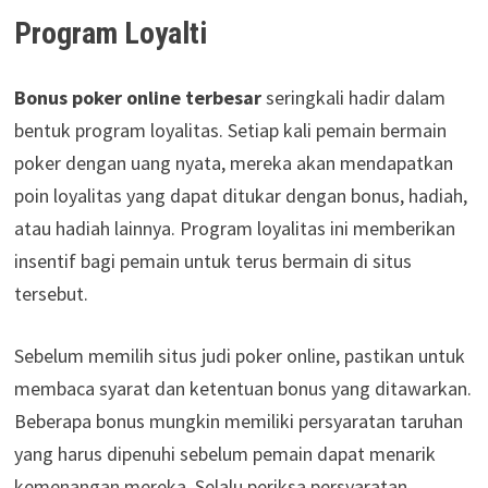
Program Loyalti
Bonus poker online terbesar
seringkali hadir dalam
bentuk program loyalitas. Setiap kali pemain bermain
poker dengan uang nyata, mereka akan mendapatkan
poin loyalitas yang dapat ditukar dengan bonus, hadiah,
atau hadiah lainnya. Program loyalitas ini memberikan
insentif bagi pemain untuk terus bermain di situs
tersebut.
Sebelum memilih situs judi poker online, pastikan untuk
membaca syarat dan ketentuan bonus yang ditawarkan.
Beberapa bonus mungkin memiliki persyaratan taruhan
yang harus dipenuhi sebelum pemain dapat menarik
kemenangan mereka. Selalu periksa persyaratan