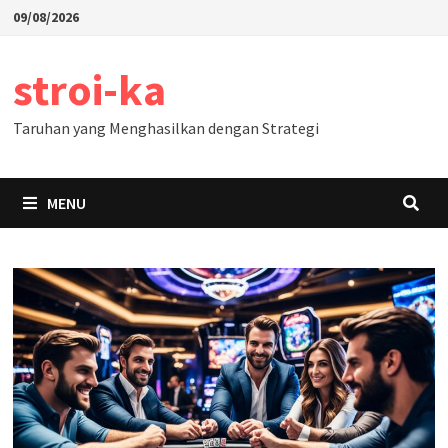
Skip
09/08/2026
to
content
stroi-ka
Taruhan yang Menghasilkan dengan Strategi
MENU