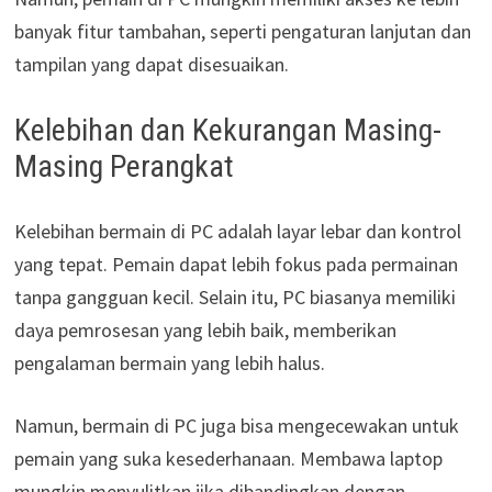
banyak fitur tambahan, seperti pengaturan lanjutan dan
tampilan yang dapat disesuaikan.
Kelebihan dan Kekurangan Masing-
Masing Perangkat
Kelebihan bermain di PC adalah layar lebar dan kontrol
yang tepat. Pemain dapat lebih fokus pada permainan
tanpa gangguan kecil. Selain itu, PC biasanya memiliki
daya pemrosesan yang lebih baik, memberikan
pengalaman bermain yang lebih halus.
Namun, bermain di PC juga bisa mengecewakan untuk
pemain yang suka kesederhanaan. Membawa laptop
mungkin menyulitkan jika dibandingkan dengan