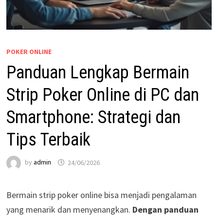
POKER ONLINE
Panduan Lengkap Bermain
Strip Poker Online di PC dan
Smartphone: Strategi dan
Tips Terbaik
by
admin
24/06/2026
Bermain strip poker online bisa menjadi pengalaman
yang menarik dan menyenangkan.
Dengan panduan