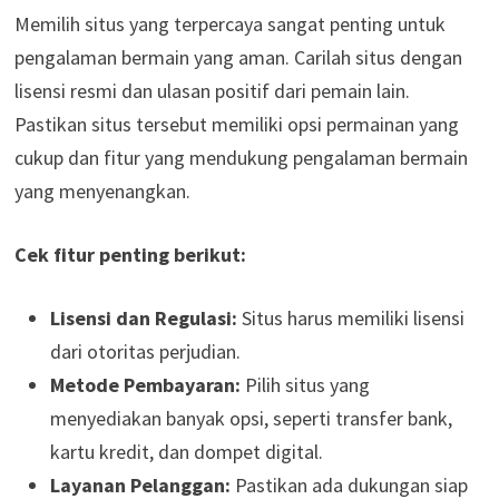
Memilih situs yang terpercaya sangat penting untuk
pengalaman bermain yang aman. Carilah situs dengan
lisensi resmi dan ulasan positif dari pemain lain.
Pastikan situs tersebut memiliki opsi permainan yang
cukup dan fitur yang mendukung pengalaman bermain
yang menyenangkan.
Cek fitur penting berikut:
Lisensi dan Regulasi:
Situs harus memiliki lisensi
dari otoritas perjudian.
Metode Pembayaran:
Pilih situs yang
menyediakan banyak opsi, seperti transfer bank,
kartu kredit, dan dompet digital.
Layanan Pelanggan:
Pastikan ada dukungan siap