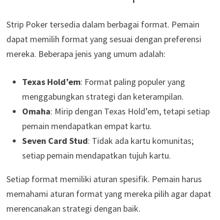
Strip Poker tersedia dalam berbagai format. Pemain
dapat memilih format yang sesuai dengan preferensi
mereka. Beberapa jenis yang umum adalah:
Texas Hold’em
: Format paling populer yang
menggabungkan strategi dan keterampilan.
Omaha
: Mirip dengan Texas Hold’em, tetapi setiap
pemain mendapatkan empat kartu.
Seven Card Stud
: Tidak ada kartu komunitas;
setiap pemain mendapatkan tujuh kartu.
Setiap format memiliki aturan spesifik. Pemain harus
memahami aturan format yang mereka pilih agar dapat
merencanakan strategi dengan baik.