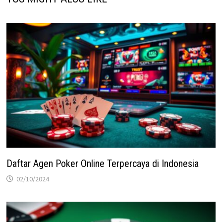
Daftar Agen Poker Online Terpercaya di Indonesia
02/10/2024