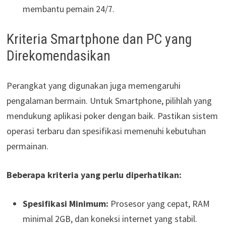
membantu pemain 24/7.
Kriteria Smartphone dan PC yang
Direkomendasikan
Perangkat yang digunakan juga memengaruhi
pengalaman bermain. Untuk Smartphone, pilihlah yang
mendukung aplikasi poker dengan baik. Pastikan sistem
operasi terbaru dan spesifikasi memenuhi kebutuhan
permainan.
Beberapa kriteria yang perlu diperhatikan:
Spesifikasi Minimum:
Prosesor yang cepat, RAM
minimal 2GB, dan koneksi internet yang stabil.