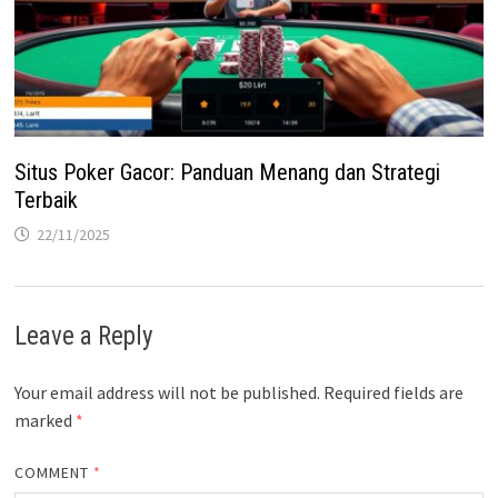
Situs Poker Gacor: Panduan Menang dan Strategi
Terbaik
22/11/2025
Leave a Reply
Your email address will not be published.
Required fields are
marked
*
COMMENT
*