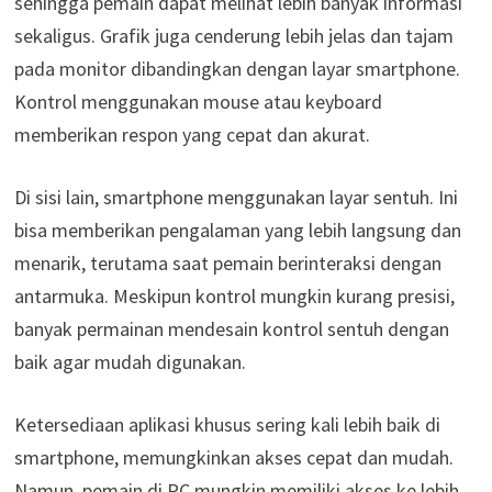
sehingga pemain dapat melihat lebih banyak informasi
sekaligus. Grafik juga cenderung lebih jelas dan tajam
pada monitor dibandingkan dengan layar smartphone.
Kontrol menggunakan mouse atau keyboard
memberikan respon yang cepat dan akurat.
Di sisi lain, smartphone menggunakan layar sentuh. Ini
bisa memberikan pengalaman yang lebih langsung dan
menarik, terutama saat pemain berinteraksi dengan
antarmuka. Meskipun kontrol mungkin kurang presisi,
banyak permainan mendesain kontrol sentuh dengan
baik agar mudah digunakan.
Ketersediaan aplikasi khusus sering kali lebih baik di
smartphone, memungkinkan akses cepat dan mudah.
Namun, pemain di PC mungkin memiliki akses ke lebih