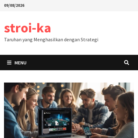
Skip
09/08/2026
to
content
stroi-ka
Taruhan yang Menghasilkan dengan Strategi
MENU