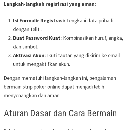
Langkah-langkah registrasi yang aman:
Isi Formulir Registrasi:
Lengkapi data pribadi
dengan teliti.
Buat Password Kuat:
Kombinasikan huruf, angka,
dan simbol.
Aktivasi Akun:
Ikuti tautan yang dikirim ke email
untuk mengaktifkan akun.
Dengan mematuhi langkah-langkah ini, pengalaman
bermain strip poker online dapat menjadi lebih
menyenangkan dan aman.
Aturan Dasar dan Cara Bermain