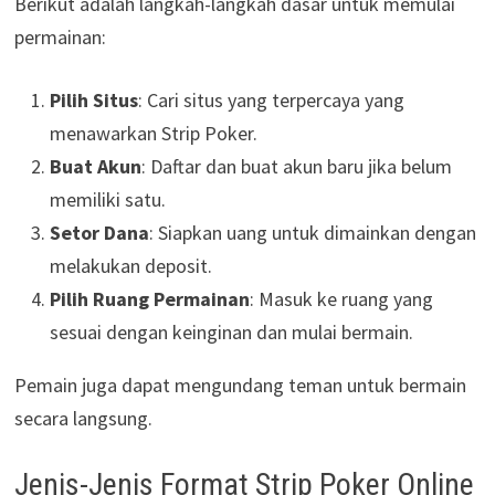
Berikut adalah langkah-langkah dasar untuk memulai
permainan:
Pilih Situs
: Cari situs yang terpercaya yang
menawarkan Strip Poker.
Buat Akun
: Daftar dan buat akun baru jika belum
memiliki satu.
Setor Dana
: Siapkan uang untuk dimainkan dengan
melakukan deposit.
Pilih Ruang Permainan
: Masuk ke ruang yang
sesuai dengan keinginan dan mulai bermain.
Pemain juga dapat mengundang teman untuk bermain
secara langsung.
Jenis-Jenis Format Strip Poker Online