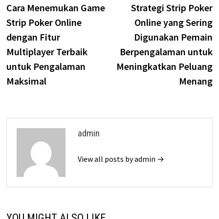
post:
p
Cara Menemukan Game
Strategi Strip Poker
navigation
Strip Poker Online
Online yang Sering
dengan Fitur
Digunakan Pemain
Multiplayer Terbaik
Berpengalaman untuk
untuk Pengalaman
Meningkatkan Peluang
Maksimal
Menang
admin
View all posts by admin →
YOU MIGHT ALSO LIKE