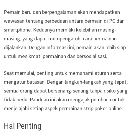
Pemain baru dan berpengalaman akan mendapatkan
wawasan tentang perbedaan antara bermain di PC dan
smartphone. Keduanya memiliki kelebihan masing-
masing, yang dapat mempengaruhi cara permainan
dijalankan. Dengan informasi ini, pemain akan lebih siap
untuk menikmati permainan dan bersosialisasi.
Saat memulai, penting untuk memahami aturan serta
mengatur batasan. Dengan langkah-langkah yang tepat,
semua orang dapat bersenang-senang tanpa risiko yang
tidak perlu. Panduan ini akan mengajak pembaca untuk
menjelajahi setiap aspek permainan strip poker online.
Hal Penting