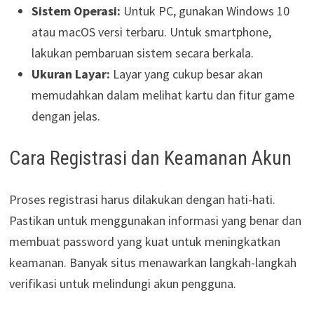
Sistem Operasi:
Untuk PC, gunakan Windows 10
atau macOS versi terbaru. Untuk smartphone,
lakukan pembaruan sistem secara berkala.
Ukuran Layar:
Layar yang cukup besar akan
memudahkan dalam melihat kartu dan fitur game
dengan jelas.
Cara Registrasi dan Keamanan Akun
Proses registrasi harus dilakukan dengan hati-hati.
Pastikan untuk menggunakan informasi yang benar dan
membuat password yang kuat untuk meningkatkan
keamanan. Banyak situs menawarkan langkah-langkah
verifikasi untuk melindungi akun pengguna.