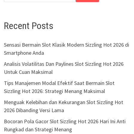
Recent Posts
Sensasi Bermain Slot Klasik Modern Sizzling Hot 2026 di
Smartphone Anda
Analisis Volatilitas Dan Paylines Slot Sizzling Hot 2026
Untuk Cuan Maksimal
Tips Manajemen Modal Efektif Saat Bermain Slot
Sizzling Hot 2026: Strategi Menang Maksimal
Menguak Kelebihan dan Kekurangan Slot Sizzling Hot
2026 Dibanding Versi Lama
Bocoran Pola Gacor Slot Sizzling Hot 2026 Hari Ini Anti
Rungkad dan Strategi Menang