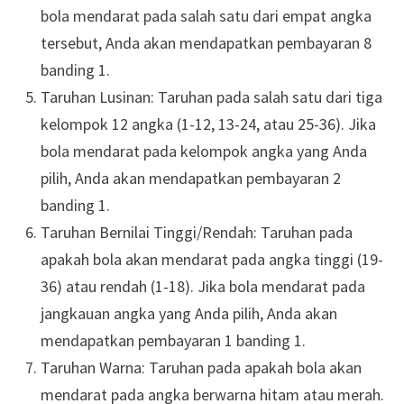
bola mendarat pada salah satu dari empat angka
tersebut, Anda akan mendapatkan pembayaran 8
banding 1.
Taruhan Lusinan: Taruhan pada salah satu dari tiga
kelompok 12 angka (1-12, 13-24, atau 25-36). Jika
bola mendarat pada kelompok angka yang Anda
pilih, Anda akan mendapatkan pembayaran 2
banding 1.
Taruhan Bernilai Tinggi/Rendah: Taruhan pada
apakah bola akan mendarat pada angka tinggi (19-
36) atau rendah (1-18). Jika bola mendarat pada
jangkauan angka yang Anda pilih, Anda akan
mendapatkan pembayaran 1 banding 1.
Taruhan Warna: Taruhan pada apakah bola akan
mendarat pada angka berwarna hitam atau merah.