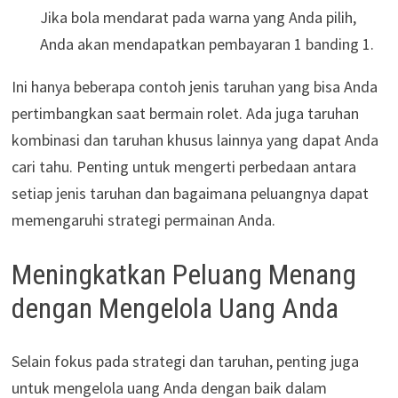
Jika bola mendarat pada warna yang Anda pilih,
Anda akan mendapatkan pembayaran 1 banding 1.
Ini hanya beberapa contoh jenis taruhan yang bisa Anda
pertimbangkan saat bermain rolet. Ada juga taruhan
kombinasi dan taruhan khusus lainnya yang dapat Anda
cari tahu. Penting untuk mengerti perbedaan antara
setiap jenis taruhan dan bagaimana peluangnya dapat
memengaruhi strategi permainan Anda.
Meningkatkan Peluang Menang
dengan Mengelola Uang Anda
Selain fokus pada strategi dan taruhan, penting juga
untuk mengelola uang Anda dengan baik dalam