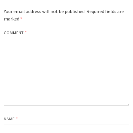
Your email address will not be published.
Required fields are
marked
*
COMMENT
*
NAME
*