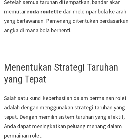
Setelah semua taruhan ditempatkan, bandar akan
memutar
roda roulette
dan melempar bola ke arah
yang berlawanan. Pemenang ditentukan berdasarkan
angka di mana bola berhenti.
Menentukan Strategi Taruhan
yang Tepat
Salah satu kunci keberhasilan dalam permainan rolet
adalah dengan menggunakan strategi taruhan yang
tepat. Dengan memilih sistem taruhan yang efektif,
Anda dapat meningkatkan peluang menang dalam
permainan rolet.