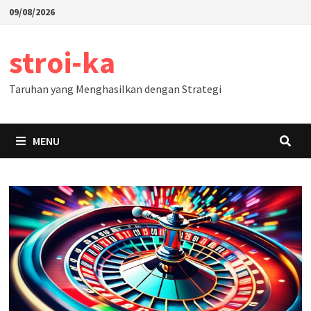
Skip
09/08/2026
to
content
stroi-ka
Taruhan yang Menghasilkan dengan Strategi
MENU