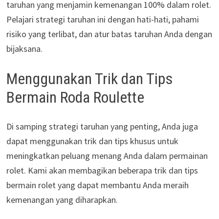
taruhan yang menjamin kemenangan 100% dalam rolet.
Pelajari strategi taruhan ini dengan hati-hati, pahami
risiko yang terlibat, dan atur batas taruhan Anda dengan
bijaksana.
Menggunakan Trik dan Tips
Bermain Roda Roulette
Di samping strategi taruhan yang penting, Anda juga
dapat menggunakan trik dan tips khusus untuk
meningkatkan peluang menang Anda dalam permainan
rolet. Kami akan membagikan beberapa trik dan tips
bermain rolet yang dapat membantu Anda meraih
kemenangan yang diharapkan.