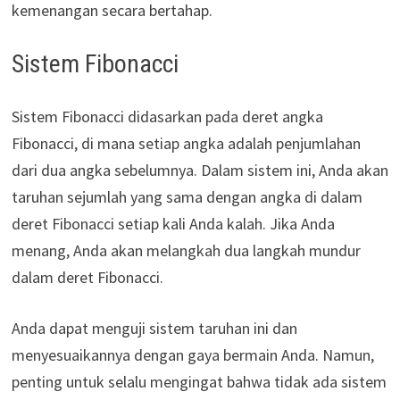
kemenangan secara bertahap.
Sistem Fibonacci
Sistem Fibonacci didasarkan pada deret angka
Fibonacci, di mana setiap angka adalah penjumlahan
dari dua angka sebelumnya. Dalam sistem ini, Anda akan
taruhan sejumlah yang sama dengan angka di dalam
deret Fibonacci setiap kali Anda kalah. Jika Anda
menang, Anda akan melangkah dua langkah mundur
dalam deret Fibonacci.
Anda dapat menguji sistem taruhan ini dan
menyesuaikannya dengan gaya bermain Anda. Namun,
penting untuk selalu mengingat bahwa tidak ada sistem