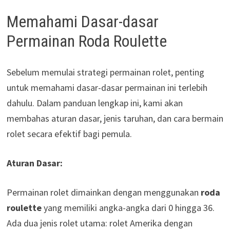
Memahami Dasar-dasar
Permainan Roda Roulette
Sebelum memulai strategi permainan rolet, penting
untuk memahami dasar-dasar permainan ini terlebih
dahulu. Dalam panduan lengkap ini, kami akan
membahas aturan dasar, jenis taruhan, dan cara bermain
rolet secara efektif bagi pemula.
Aturan Dasar:
Permainan rolet dimainkan dengan menggunakan
roda
roulette
yang memiliki angka-angka dari 0 hingga 36.
Ada dua jenis rolet utama: rolet Amerika dengan