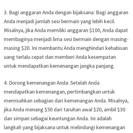
3. Bagi anggaran Anda dengan bijaksana: Bagi anggaran
Anda menjadi jumlah sesi bermain yang lebih kecil.
Misalnya, jika Anda memiliki anggaran $100, Anda dapat
membaginya menjadi lima sesi bermain dengan masing-
masing $20. Ini membantu Anda menghindari kehabisan
uang terlalu cepat dan memberi Anda kesempatan
untuk mendapatkan kemenangan jangka panjang.
4. Dorong kemenangan Anda: Setelah Anda
mendapatkan kemenangan, pertimbangkan untuk
memisahkan sebagian dari kemenangan Anda. Misalnya,
jika Anda menang $50 dari taruhan awal $20, ambil $30
dan simpan sebagai keuntungan Anda. Ini adalah
langkah yang bijaksana untuk melindungi kemenangan