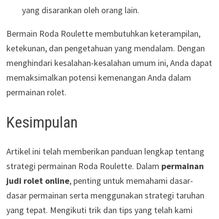
yang disarankan oleh orang lain.
Bermain Roda Roulette membutuhkan keterampilan,
ketekunan, dan pengetahuan yang mendalam. Dengan
menghindari kesalahan-kesalahan umum ini, Anda dapat
memaksimalkan potensi kemenangan Anda dalam
permainan rolet.
Kesimpulan
Artikel ini telah memberikan panduan lengkap tentang
strategi permainan Roda Roulette. Dalam
permainan
judi rolet online
, penting untuk memahami dasar-
dasar permainan serta menggunakan strategi taruhan
yang tepat. Mengikuti trik dan tips yang telah kami