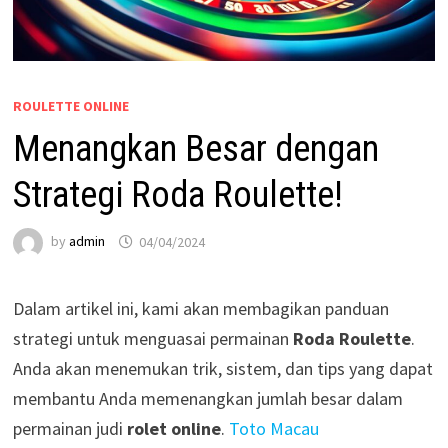
ROULETTE ONLINE
Menangkan Besar dengan
Strategi Roda Roulette!
by
admin
04/04/2024
Dalam artikel ini, kami akan membagikan panduan
strategi untuk menguasai permainan
Roda Roulette
.
Anda akan menemukan trik, sistem, dan tips yang dapat
membantu Anda memenangkan jumlah besar dalam
permainan judi
rolet online
.
Toto Macau