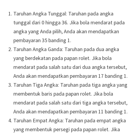
Taruhan Angka Tunggal: Taruhan pada angka
tunggal dari 0 hingga 36. Jika bola mendarat pada
angka yang Anda pilih, Anda akan mendapatkan
pembayaran 35 banding 1.
Taruhan Angka Ganda: Taruhan pada dua angka
yang berdekatan pada papan rolet. Jika bola
mendarat pada salah satu dari dua angka tersebut,
Anda akan mendapatkan pembayaran 17 banding 1.
Taruhan Tiga Angka: Taruhan pada tiga angka yang
membentuk baris pada papan rolet. Jika bola
mendarat pada salah satu dari tiga angka tersebut,
Anda akan mendapatkan pembayaran 11 banding 1.
Taruhan Empat Angka: Taruhan pada empat angka
yang membentuk persegi pada papan rolet. Jika