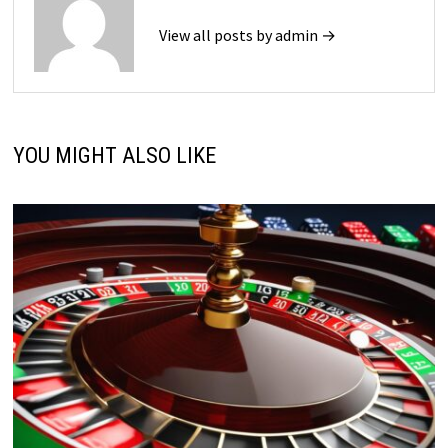
View all posts by admin →
YOU MIGHT ALSO LIKE