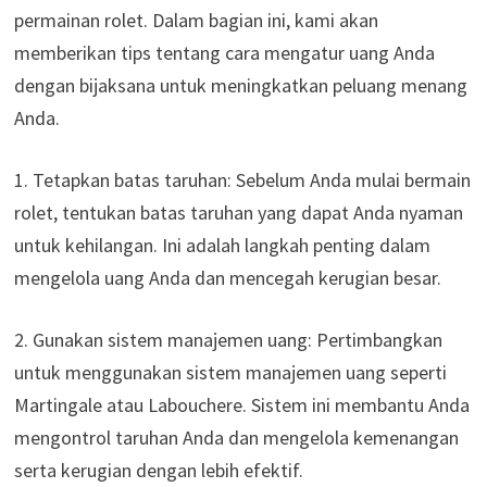
permainan rolet. Dalam bagian ini, kami akan
memberikan tips tentang cara mengatur uang Anda
dengan bijaksana untuk meningkatkan peluang menang
Anda.
1. Tetapkan batas taruhan: Sebelum Anda mulai bermain
rolet, tentukan batas taruhan yang dapat Anda nyaman
untuk kehilangan. Ini adalah langkah penting dalam
mengelola uang Anda dan mencegah kerugian besar.
2. Gunakan sistem manajemen uang: Pertimbangkan
untuk menggunakan sistem manajemen uang seperti
Martingale atau Labouchere. Sistem ini membantu Anda
mengontrol taruhan Anda dan mengelola kemenangan
serta kerugian dengan lebih efektif.