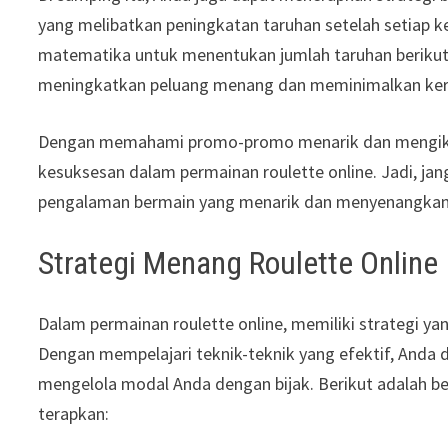
yang melibatkan peningkatan taruhan setelah setiap k
matematika untuk menentukan jumlah taruhan berikutn
meningkatkan peluang menang dan meminimalkan ker
Dengan memahami promo-promo menarik dan mengikut
kesuksesan dalam permainan roulette online. Jadi, j
pengalaman bermain yang menarik dan menyenangkan
Strategi Menang Roulette Online
Dalam permainan roulette online, memiliki strategi y
Dengan mempelajari teknik-teknik yang efektif, Anda
mengelola modal Anda dengan bijak. Berikut adalah 
terapkan: