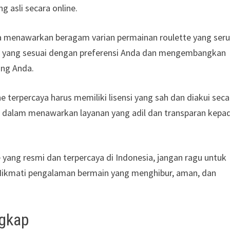
 asli secara online.
 menawarkan beragam varian permainan roulette yang seru
n yang sesuai dengan preferensi Anda dan mengembangkan
ang Anda.
e terpercaya harus memiliki lisensi yang sah dan diakui seca
aik dalam menawarkan layanan yang adil dan transparan kepa
e yang resmi dan terpercaya di Indonesia, jangan ragu untuk
. Nikmati pengalaman bermain yang menghibur, aman, dan
gkap