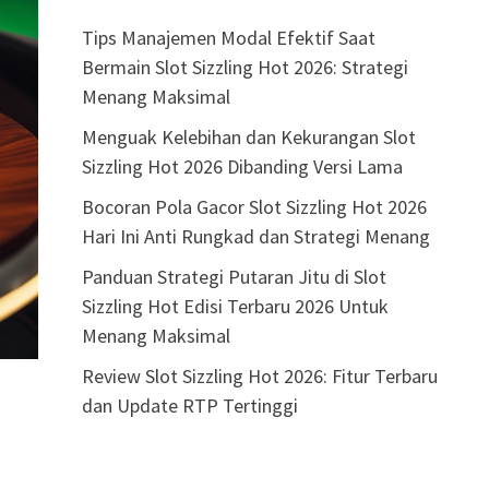
Tips Manajemen Modal Efektif Saat
Bermain Slot Sizzling Hot 2026: Strategi
Menang Maksimal
Menguak Kelebihan dan Kekurangan Slot
Sizzling Hot 2026 Dibanding Versi Lama
Bocoran Pola Gacor Slot Sizzling Hot 2026
Hari Ini Anti Rungkad dan Strategi Menang
Panduan Strategi Putaran Jitu di Slot
Sizzling Hot Edisi Terbaru 2026 Untuk
Menang Maksimal
Review Slot Sizzling Hot 2026: Fitur Terbaru
dan Update RTP Tertinggi