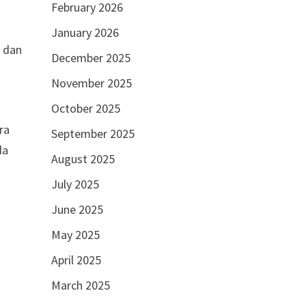
February 2026
January 2026
 dan
December 2025
November 2025
October 2025
ra
September 2025
da
August 2025
July 2025
June 2025
May 2025
April 2025
March 2025