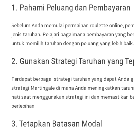
1. Pahami Peluang dan Pembayaran
Sebelum Anda memulai permainan roulette online, pe
jenis taruhan. Pelajari bagaimana pembayaran yang 
untuk memilih taruhan dengan peluang yang lebih baik
2. Gunakan Strategi Taruhan yang Te
Terdapat berbagai strategi taruhan yang dapat Anda g
strategi Martingale di mana Anda meningkatkan taruh
hati saat menggunakan strategi ini dan memastikan b
berlebihan.
3. Tetapkan Batasan Modal