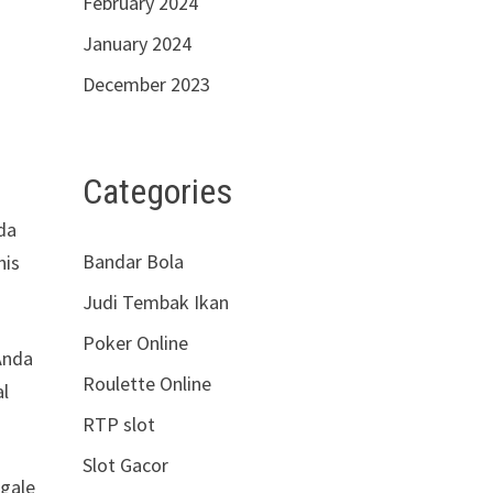
February 2024
January 2024
December 2023
Categories
da
Bandar Bola
nis
Judi Tembak Ikan
Poker Online
Anda
Roulette Online
al
RTP slot
Slot Gacor
ngale