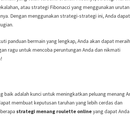
ekalahan, atau strategi Fibonacci yang menggunakan urutan
ya. Dengan menggunakan strategi-strategi ini, Anda dapa
ugian.
i panduan bermain yang lengkap, Anda akan dapat merai
angan ragu untuk mencoba peruntungan Anda dan nikmati
!
ang baik adalah kunci untuk meningkatkan peluang menang A
 dapat membuat keputusan taruhan yang lebih cerdas dan
beberapa
strategi menang roulette online
yang dapat Anda