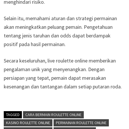
menghindari risiko.
Selain itu, memahami aturan dan strategi permainan
akan meningkatkan peluang pemain. Pengetahuan
tentang jenis taruhan dan odds dapat berdampak
positif pada hasil permainan.
Secara keseluruhan, live roulette online memberikan
pengalaman unik yang menyenangkan. Dengan
persiapan yang tepat, pemain dapat merasakan
kesenangan dan tantangan dalam setiap putaran roda.
TAGGED
CARA BERMAIN ROULETTE ONLINE
KASINO ROULETTE ONLINE
PERMAINAN ROULETTE ONLINE