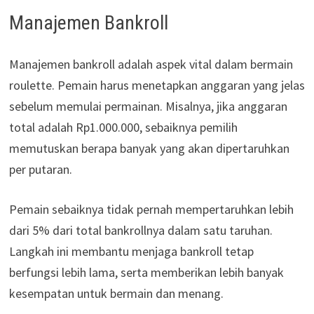
Manajemen Bankroll
Manajemen bankroll adalah aspek vital dalam bermain
roulette. Pemain harus menetapkan anggaran yang jelas
sebelum memulai permainan. Misalnya, jika anggaran
total adalah Rp1.000.000, sebaiknya pemilih
memutuskan berapa banyak yang akan dipertaruhkan
per putaran.
Pemain sebaiknya tidak pernah mempertaruhkan lebih
dari 5% dari total bankrollnya dalam satu taruhan.
Langkah ini membantu menjaga bankroll tetap
berfungsi lebih lama, serta memberikan lebih banyak
kesempatan untuk bermain dan menang.