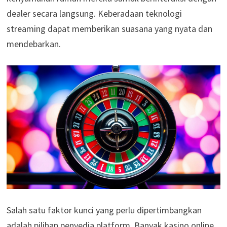
dealer secara langsung. Keberadaan teknologi
streaming dapat memberikan suasana yang nyata dan
mendebarkan.
Salah satu faktor kunci yang perlu dipertimbangkan
adalah pilihan penyedia platform. Banyak kasino online