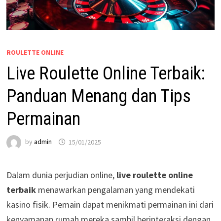
ROULETTE ONLINE
Live Roulette Online Terbaik:
Panduan Menang dan Tips
Permainan
by
admin
15/01/2025
Dalam dunia perjudian online,
live roulette online
terbaik
menawarkan pengalaman yang mendekati
kasino fisik. Pemain dapat menikmati permainan ini dari
kenyamanan rumah mereka sambil berinteraksi dengan