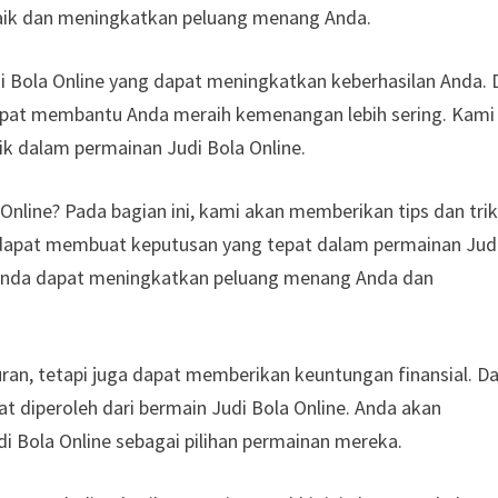
aik dan meningkatkan peluang menang Anda.
 Bola Online yang dapat meningkatkan keberhasilan Anda. 
apat membantu Anda meraih kemenangan lebih sering. Kami
k dalam permainan Judi Bola Online.
Online? Pada bagian ini, kami akan memberikan tips dan tri
 dapat membuat keputusan yang tepat dalam permainan Jud
, Anda dapat meningkatkan peluang menang Anda dan
ran, tetapi juga dapat memberikan keuntungan finansial. D
 diperoleh dari bermain Judi Bola Online. Anda akan
 Bola Online sebagai pilihan permainan mereka.