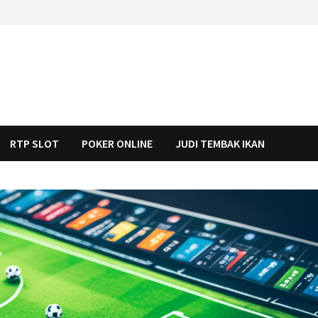
RTP SLOT
POKER ONLINE
JUDI TEMBAK IKAN