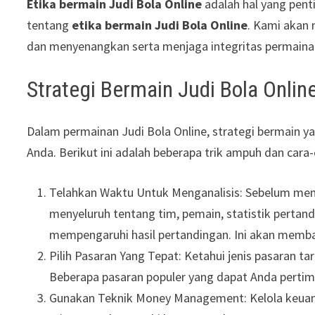
Etika bermain Judi Bola Online
adalah hal yang pent
tentang
etika bermain Judi Bola Online
. Kami akan
dan menyenangkan serta menjaga integritas permainan
Strategi Bermain Judi Bola Onlin
Dalam permainan Judi Bola Online, strategi bermain 
Anda. Berikut ini adalah beberapa trik ampuh dan cara
Telahkan Waktu Untuk Menganalisis: Sebelum mem
menyeluruh tentang tim, pemain, statistik pertan
mempengaruhi hasil pertandingan. Ini akan memb
Pilih Pasaran Yang Tepat: Ketahui jenis pasaran ta
Beberapa pasaran populer yang dapat Anda pertim
Gunakan Teknik Money Management: Kelola keuang