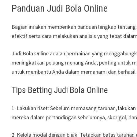
Panduan Judi Bola Online
Bagian ini akan memberikan panduan lengkap tentang J
efektif serta cara melakukan analisis yang tepat dala
Judi Bola Online adalah permainan yang menggabungk
meningkatkan peluang menang Anda, penting untuk mem
untuk membantu Anda dalam memahami dan berhasil b
Tips Betting Judi Bola Online
1. Lakukan riset: Sebelum memasang taruhan, lakukan 
mereka dalam pertandingan sebelumnya, skor gol, dan
2. Kelola modal dengan bijak: Tetapkan batas taruhan 