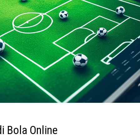
di Bola Online