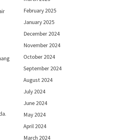
February 2025
ir
January 2025
December 2024
November 2024
October 2024
nang
September 2024
August 2024
July 2024
June 2024
da.
May 2024
April 2024
March 2024