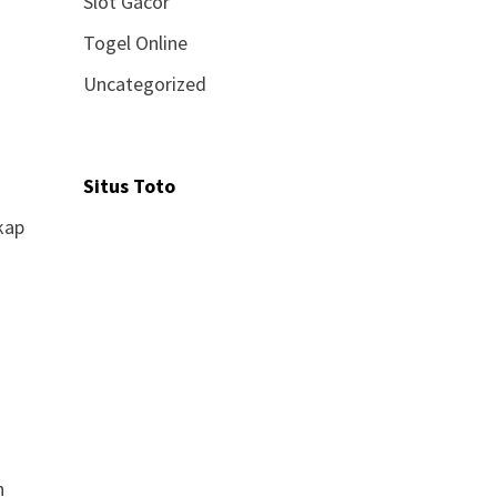
Slot Gacor
Togel Online
Uncategorized
Situs Toto
kap
n