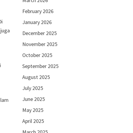
March 2026
February 2026
Di
January 2026
 juga
December 2025
November 2025
October 2025
k
i
September 2025
August 2025
July 2025
June 2025
alam
May 2025
April 2025
March 2025