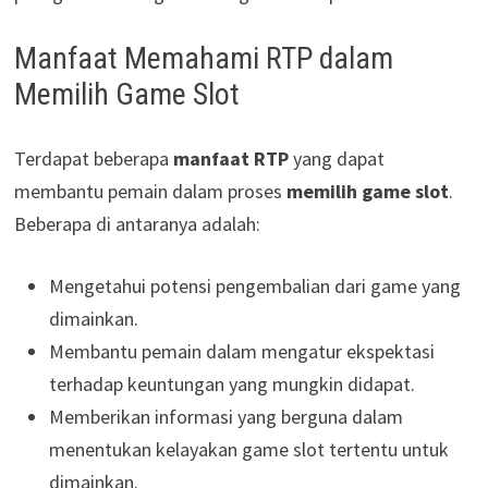
Manfaat Memahami RTP dalam
Memilih Game Slot
Terdapat beberapa
manfaat RTP
yang dapat
membantu pemain dalam proses
memilih game slot
.
Beberapa di antaranya adalah:
Mengetahui potensi pengembalian dari game yang
dimainkan.
Membantu pemain dalam mengatur ekspektasi
terhadap keuntungan yang mungkin didapat.
Memberikan informasi yang berguna dalam
menentukan kelayakan game slot tertentu untuk
dimainkan.