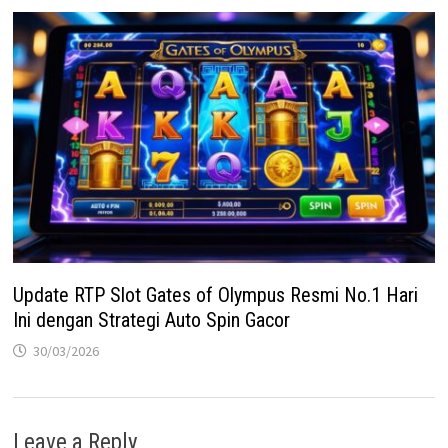
Update RTP Slot Gates of Olympus Resmi No.1 Hari
Ini dengan Strategi Auto Spin Gacor
30/03/2026
Leave a Reply