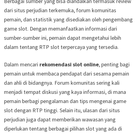
Berbagai sumber yang bisa diandalkan termasuk review
dari situs perjudian terkemuka, forum komunitas
pemain, dan statistik yang disediakan oleh pengembang
game slot. Dengan memanfaatkan informasi dari
sumber-sumber ini, pemain dapat mengetahui lebih
dalam tentang RTP slot terpercaya yang tersedia.
Dalam mencari
rekomendasi slot online
, penting bagi
pemain untuk membaca pendapat dari sesama pemain
dan ahli di bidangnya. Forum komunitas sering kali
menjadi tempat diskusi yang kaya informasi, di mana
pemain berbagi pengalaman dan tips mengenai game
slot dengan RTP tinggi. Selain itu, ulasan dari situs
perjudian juga dapat memberikan wawasan yang
diperlukan tentang berbagai pilihan slot yang ada di