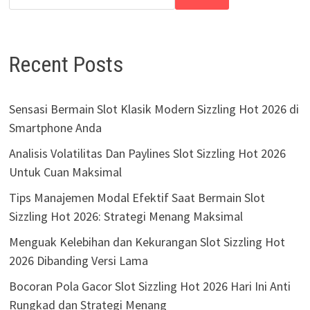
Recent Posts
Sensasi Bermain Slot Klasik Modern Sizzling Hot 2026 di
Smartphone Anda
Analisis Volatilitas Dan Paylines Slot Sizzling Hot 2026
Untuk Cuan Maksimal
Tips Manajemen Modal Efektif Saat Bermain Slot
Sizzling Hot 2026: Strategi Menang Maksimal
Menguak Kelebihan dan Kekurangan Slot Sizzling Hot
2026 Dibanding Versi Lama
Bocoran Pola Gacor Slot Sizzling Hot 2026 Hari Ini Anti
Rungkad dan Strategi Menang