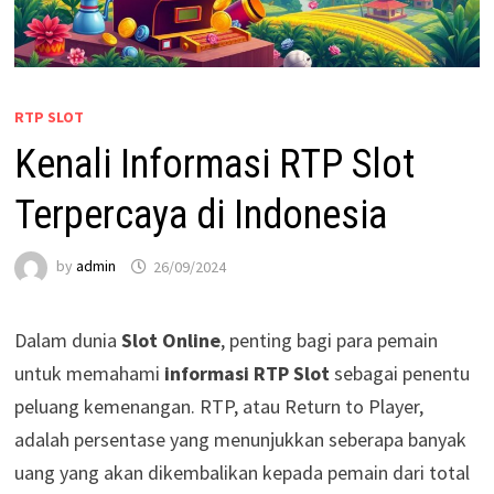
RTP SLOT
Kenali Informasi RTP Slot
Terpercaya di Indonesia
by
admin
26/09/2024
Dalam dunia
Slot Online
, penting bagi para pemain
untuk memahami
informasi RTP Slot
sebagai penentu
peluang kemenangan. RTP, atau Return to Player,
adalah persentase yang menunjukkan seberapa banyak
uang yang akan dikembalikan kepada pemain dari total