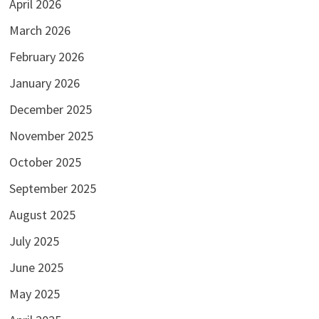
April 2026
March 2026
February 2026
January 2026
December 2025
November 2025
October 2025
September 2025
August 2025
July 2025
June 2025
May 2025