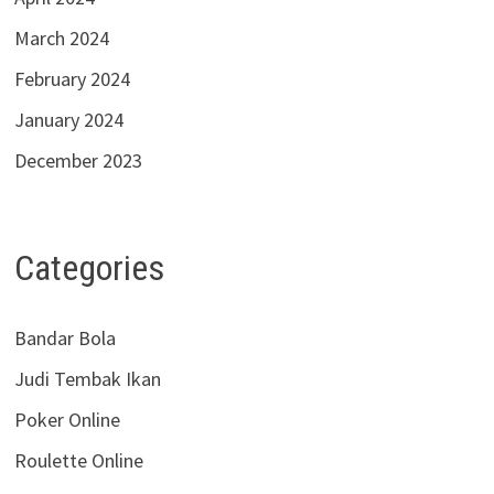
March 2024
February 2024
January 2024
December 2023
Categories
Bandar Bola
Judi Tembak Ikan
Poker Online
Roulette Online