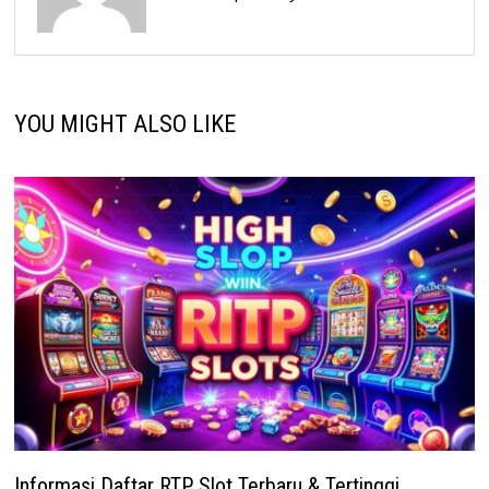
YOU MIGHT ALSO LIKE
Informasi Daftar RTP Slot Terbaru & Tertinggi