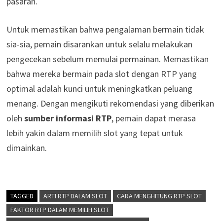
pasaran.
Untuk memastikan bahwa pengalaman bermain tidak
sia-sia, pemain disarankan untuk selalu melakukan
pengecekan sebelum memulai permainan. Memastikan
bahwa mereka bermain pada slot dengan RTP yang
optimal adalah kunci untuk meningkatkan peluang
menang. Dengan mengikuti rekomendasi yang diberikan
oleh
sumber informasi RTP
, pemain dapat merasa
lebih yakin dalam memilih slot yang tepat untuk
dimainkan.
TAGGED
ARTI RTP DALAM SLOT
CARA MENGHITUNG RTP SLOT
FAKTOR RTP DALAM MEMILIH SLOT