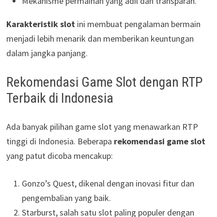
Mekanisme permainan yang adil dan transparan.
Karakteristik slot
ini membuat pengalaman bermain
menjadi lebih menarik dan memberikan keuntungan
dalam jangka panjang.
Rekomendasi Game Slot dengan RTP
Terbaik di Indonesia
Ada banyak pilihan game slot yang menawarkan RTP
tinggi di Indonesia. Beberapa
rekomendasi game slot
yang patut dicoba mencakup:
Gonzo’s Quest, dikenal dengan inovasi fitur dan
pengembalian yang baik.
Starburst, salah satu slot paling populer dengan