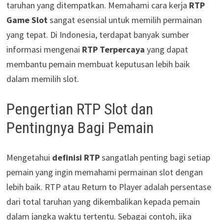
taruhan yang ditempatkan. Memahami cara kerja
RTP
Game Slot
sangat esensial untuk memilih permainan
yang tepat. Di Indonesia, terdapat banyak sumber
informasi mengenai
RTP Terpercaya
yang dapat
membantu pemain membuat keputusan lebih baik
dalam memilih slot.
Pengertian RTP Slot dan
Pentingnya Bagi Pemain
Mengetahui
definisi RTP
sangatlah penting bagi setiap
pemain yang ingin memahami permainan slot dengan
lebih baik. RTP atau Return to Player adalah persentase
dari total taruhan yang dikembalikan kepada pemain
dalam jangka waktu tertentu. Sebagai contoh, jika