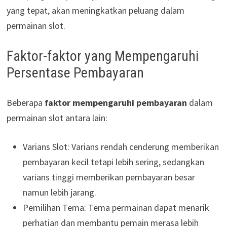
yang tepat, akan meningkatkan peluang dalam
permainan slot.
Faktor-faktor yang Mempengaruhi
Persentase Pembayaran
Beberapa
faktor mempengaruhi pembayaran
dalam
permainan slot antara lain:
Varians Slot: Varians rendah cenderung memberikan
pembayaran kecil tetapi lebih sering, sedangkan
varians tinggi memberikan pembayaran besar
namun lebih jarang.
Pemilihan Tema: Tema permainan dapat menarik
perhatian dan membantu pemain merasa lebih