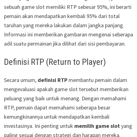
sebuah game slot memiliki RTP sebesar 95%, ini berarti
pemain akan mendapatkan kembali 95% dari total
taruhan yang mereka lakukan dalam jangka panjang.
Informasi ini memberikan gambaran mengenai seberapa
adil suatu permainan jika dilihat dari sisi pembayaran.
Definisi RTP (Return to Player)
Secara umum,
definisi RTP
membantu pemain dalam
mengevaluasi apakah game slot tersebut memberikan
peluang yang baik untuk menang. Dengan memahami
RTP, pemain dapat memahami seberapa besar
kemungkinannya untuk mendapatkan kembali
investasinya. Ini penting untuk
memilih game slot
yang
paling sesuai dengan strategi dan harapan mereka.