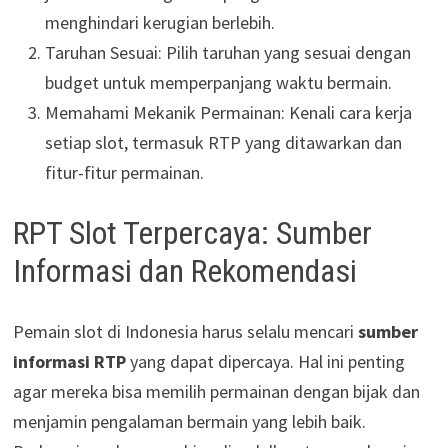
menghindari kerugian berlebih.
Taruhan Sesuai: Pilih taruhan yang sesuai dengan
budget untuk memperpanjang waktu bermain.
Memahami Mekanik Permainan: Kenali cara kerja
setiap slot, termasuk RTP yang ditawarkan dan
fitur-fitur permainan.
RPT Slot Terpercaya: Sumber
Informasi dan Rekomendasi
Pemain slot di Indonesia harus selalu mencari
sumber
informasi RTP
yang dapat dipercaya. Hal ini penting
agar mereka bisa memilih permainan dengan bijak dan
menjamin pengalaman bermain yang lebih baik.