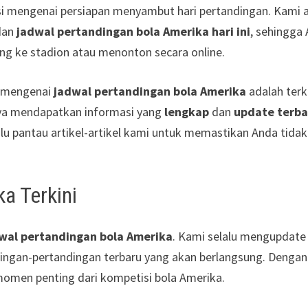
si mengenai persiapan menyambut hari pertandingan. Kami 
dan
jadwal pertandingan bola Amerika hari ini
, sehingga
g ke stadion atau menonton secara online.
n mengenai
jadwal pertandingan bola Amerika
adalah terk
ya mendapatkan informasi yang
lengkap
dan
update terba
alu pantau artikel-artikel kami untuk memastikan Anda tidak
a Terkini
wal pertandingan bola Amerika
. Kami selalu mengupdate
dingan-pertandingan terbaru yang akan berlangsung. Dengan
momen penting dari kompetisi bola Amerika.