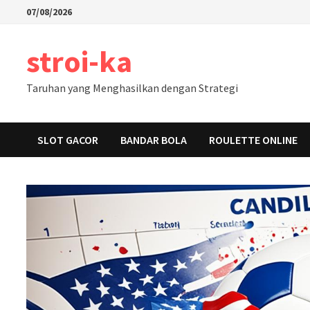
Skip
07/08/2026
to
content
stroi-ka
Taruhan yang Menghasilkan dengan Strategi
SLOT GACOR
BANDAR BOLA
ROULETTE ONLINE