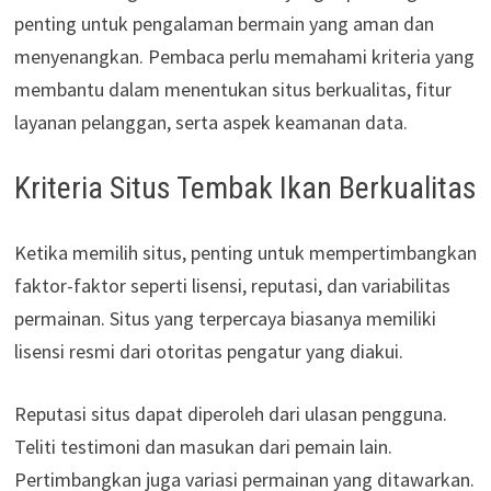
penting untuk pengalaman bermain yang aman dan
menyenangkan. Pembaca perlu memahami kriteria yang
membantu dalam menentukan situs berkualitas, fitur
layanan pelanggan, serta aspek keamanan data.
Kriteria Situs Tembak Ikan Berkualitas
Ketika memilih situs, penting untuk mempertimbangkan
faktor-faktor seperti lisensi, reputasi, dan variabilitas
permainan. Situs yang terpercaya biasanya memiliki
lisensi resmi dari otoritas pengatur yang diakui.
Reputasi situs dapat diperoleh dari ulasan pengguna.
Teliti testimoni dan masukan dari pemain lain.
Pertimbangkan juga variasi permainan yang ditawarkan.