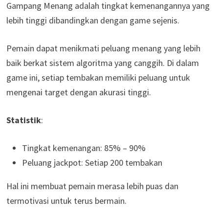
Gampang Menang adalah tingkat kemenangannya yang
lebih tinggi dibandingkan dengan game sejenis.
Pemain dapat menikmati peluang menang yang lebih
baik berkat sistem algoritma yang canggih. Di dalam
game ini, setiap tembakan memiliki peluang untuk
mengenai target dengan akurasi tinggi.
Statistik
:
Tingkat kemenangan: 85% – 90%
Peluang jackpot: Setiap 200 tembakan
Hal ini membuat pemain merasa lebih puas dan
termotivasi untuk terus bermain.