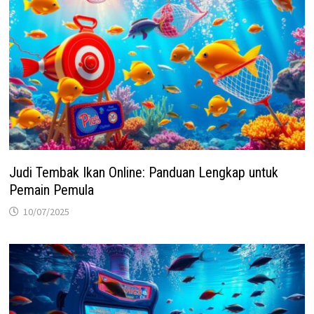
Judi Tembak Ikan Online: Panduan Lengkap untuk
Pemain Pemula
10/07/2025