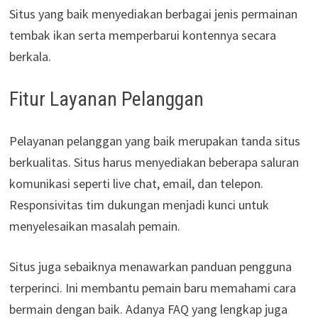
Situs yang baik menyediakan berbagai jenis permainan
tembak ikan serta memperbarui kontennya secara
berkala.
Fitur Layanan Pelanggan
Pelayanan pelanggan yang baik merupakan tanda situs
berkualitas. Situs harus menyediakan beberapa saluran
komunikasi seperti live chat, email, dan telepon.
Responsivitas tim dukungan menjadi kunci untuk
menyelesaikan masalah pemain.
Situs juga sebaiknya menawarkan panduan pengguna
terperinci. Ini membantu pemain baru memahami cara
bermain dengan baik. Adanya FAQ yang lengkap juga