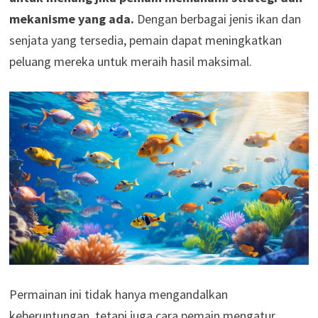
mekanisme yang ada.
Dengan berbagai jenis ikan dan
senjata yang tersedia, pemain dapat meningkatkan
peluang mereka untuk meraih hasil maksimal.
Permainan ini tidak hanya mengandalkan
keberuntungan, tetapi juga cara pemain mengatur