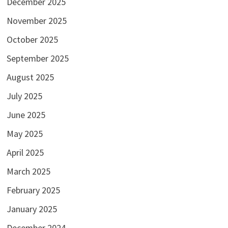
December 2025
November 2025
October 2025
September 2025
August 2025
July 2025
June 2025
May 2025
April 2025
March 2025
February 2025
January 2025
December 2024