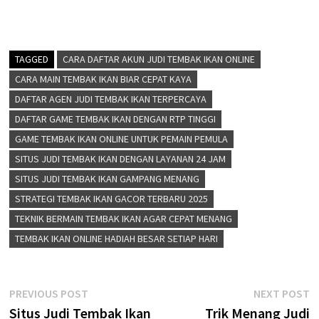
TAGGED
CARA DAFTAR AKUN JUDI TEMBAK IKAN ONLINE
CARA MAIN TEMBAK IKAN BIAR CEPAT KAYA
DAFTAR AGEN JUDI TEMBAK IKAN TERPERCAYA
DAFTAR GAME TEMBAK IKAN DENGAN RTP TINGGI
GAME TEMBAK IKAN ONLINE UNTUK PEMAIN PEMULA
SITUS JUDI TEMBAK IKAN DENGAN LAYANAN 24 JAM
SITUS JUDI TEMBAK IKAN GAMPANG MENANG
STRATEGI TEMBAK IKAN GACOR TERBARU 2025
TEKNIK BERMAIN TEMBAK IKAN AGAR CEPAT MENANG
TEMBAK IKAN ONLINE HADIAH BESAR SETIAP HARI
Post
Previous
N
PREVIOUS POST
NEXT POST
post:
p
Situs Judi Tembak Ikan
Trik Menang Judi