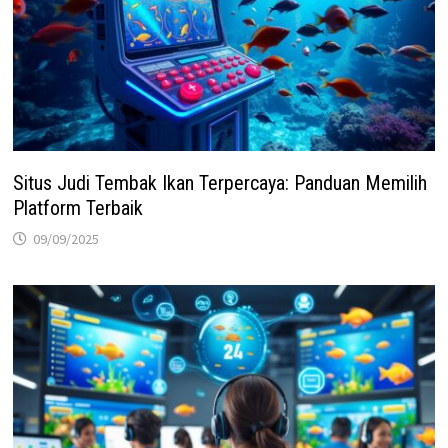
Situs Judi Tembak Ikan Terpercaya: Panduan Memilih
Platform Terbaik
09/09/2025