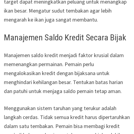
target dapat meningkatkan peluang untuk menangkap
ikan besar. Mengatur sudut tembakan agar lebih
mengarah ke ikan juga sangat membantu.
Manajemen Saldo Kredit Secara Bijak
Manajemen saldo kredit menjadi faktor krusial dalam
memenangkan permainan. Pemain perlu
mengalokasikan kredit dengan bijaksana untuk
menghindari kehilangan besar. Tentukan batas harian
dan patuhi untuk menjaga saldo pemain tetap aman.
Menggunakan sistem taruhan yang terukur adalah
langkah cerdas. Tidak semua kredit harus dipertaruhkan
dalam satu tembakan. Pemain bisa membagi kredit