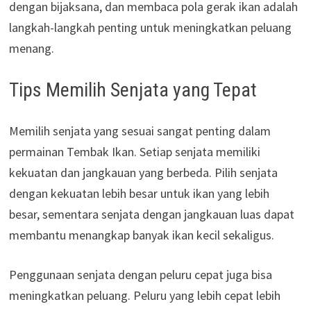
dengan bijaksana, dan membaca pola gerak ikan adalah
langkah-langkah penting untuk meningkatkan peluang
menang.
Tips Memilih Senjata yang Tepat
Memilih senjata yang sesuai sangat penting dalam
permainan Tembak Ikan. Setiap senjata memiliki
kekuatan dan jangkauan yang berbeda. Pilih senjata
dengan kekuatan lebih besar untuk ikan yang lebih
besar, sementara senjata dengan jangkauan luas dapat
membantu menangkap banyak ikan kecil sekaligus.
Penggunaan senjata dengan peluru cepat juga bisa
meningkatkan peluang. Peluru yang lebih cepat lebih