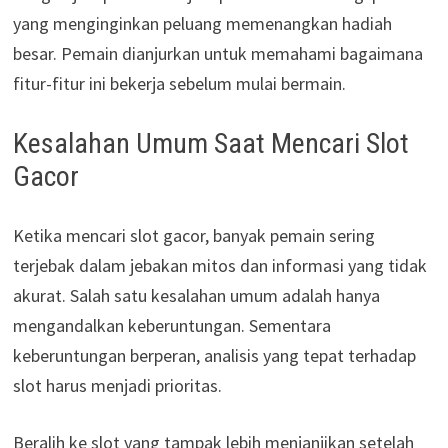
yang menginginkan peluang memenangkan hadiah
besar. Pemain dianjurkan untuk memahami bagaimana
fitur-fitur ini bekerja sebelum mulai bermain.
Kesalahan Umum Saat Mencari Slot
Gacor
Ketika mencari slot gacor, banyak pemain sering
terjebak dalam jebakan mitos dan informasi yang tidak
akurat. Salah satu kesalahan umum adalah hanya
mengandalkan keberuntungan. Sementara
keberuntungan berperan, analisis yang tepat terhadap
slot harus menjadi prioritas.
Beralih ke slot yang tampak lebih menjanjikan setelah