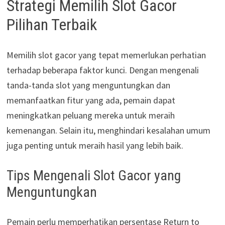
Strategi Memilih Slot Gacor
Pilihan Terbaik
Memilih slot gacor yang tepat memerlukan perhatian
terhadap beberapa faktor kunci. Dengan mengenali
tanda-tanda slot yang menguntungkan dan
memanfaatkan fitur yang ada, pemain dapat
meningkatkan peluang mereka untuk meraih
kemenangan. Selain itu, menghindari kesalahan umum
juga penting untuk meraih hasil yang lebih baik.
Tips Mengenali Slot Gacor yang
Menguntungkan
Pemain perlu memperhatikan persentase Return to