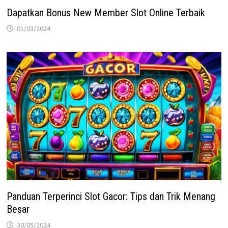
Dapatkan Bonus New Member Slot Online Terbaik
01/03/2024
Panduan Terperinci Slot Gacor: Tips dan Trik Menang
Besar
30/05/2024