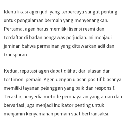
Identifikasi agen judi yang terpercaya sangat penting
untuk pengalaman bermain yang menyenangkan.
Pertama, agen harus memiliki lisensi resmi dan
terdaftar di badan pengawas perjudian. Ini menjadi
jaminan bahwa permainan yang ditawarkan adil dan
transparan.
Kedua, reputasi agen dapat dilihat dari ulasan dan
testimoni pemain. Agen dengan ulasan positif biasanya
memiliki layanan pelanggan yang baik dan responsif.
Terakhir, penyedia metode pembayaran yang aman dan
bervariasi juga menjadi indikator penting untuk
menjamin kenyamanan pemain saat bertransaksi.