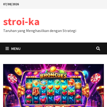
Skip
07/08/2026
to
content
stroi-ka
Taruhan yang Menghasilkan dengan Strategi
MENU