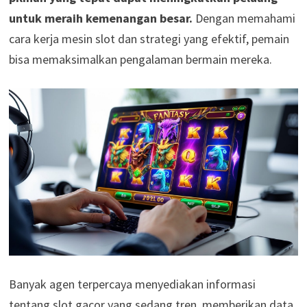
untuk meraih kemenangan besar.
Dengan memahami
cara kerja mesin slot dan strategi yang efektif, pemain
bisa memaksimalkan pengalaman bermain mereka.
Banyak agen terpercaya menyediakan informasi
tentang slot gacor yang sedang tren, memberikan data