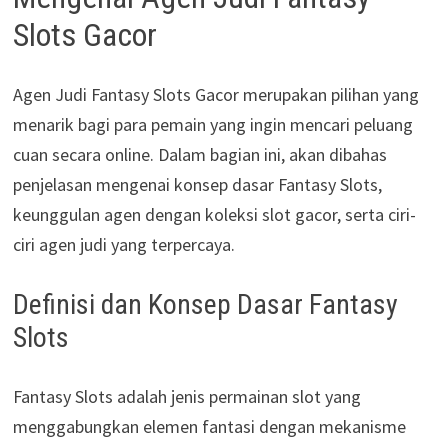
Slots Gacor
Agen Judi Fantasy Slots Gacor merupakan pilihan yang
menarik bagi para pemain yang ingin mencari peluang
cuan secara online. Dalam bagian ini, akan dibahas
penjelasan mengenai konsep dasar Fantasy Slots,
keunggulan agen dengan koleksi slot gacor, serta ciri-
ciri agen judi yang terpercaya.
Definisi dan Konsep Dasar Fantasy
Slots
Fantasy Slots adalah jenis permainan slot yang
menggabungkan elemen fantasi dengan mekanisme