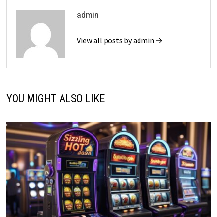
admin
View all posts by admin →
YOU MIGHT ALSO LIKE