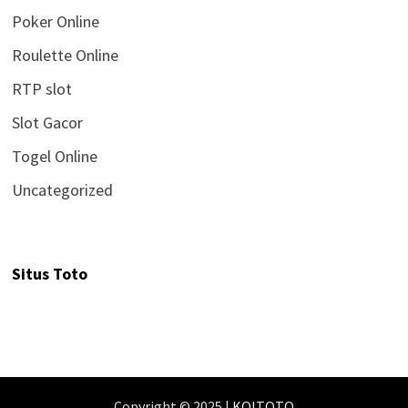
Poker Online
Roulette Online
RTP slot
Slot Gacor
Togel Online
Uncategorized
Situs Toto
Copyright © 2025 |
KOITOTO