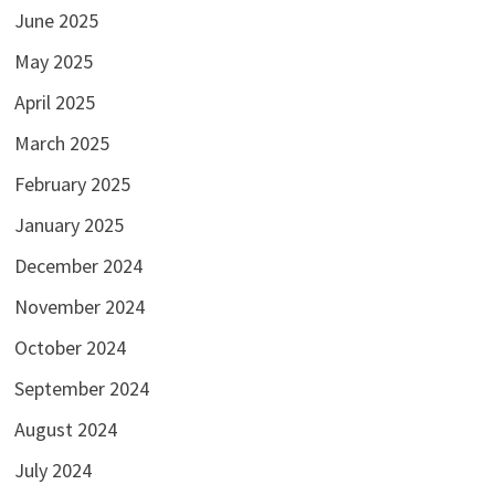
June 2025
May 2025
April 2025
March 2025
February 2025
January 2025
December 2024
November 2024
October 2024
September 2024
August 2024
July 2024