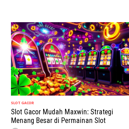
SLOT GACOR
Slot Gacor Mudah Maxwin: Strategi
Menang Besar di Permainan Slot