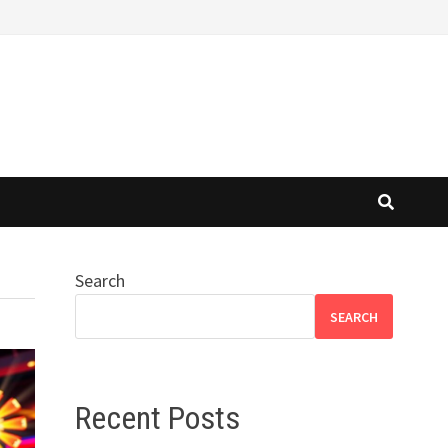
Search
SEARCH
Recent Posts