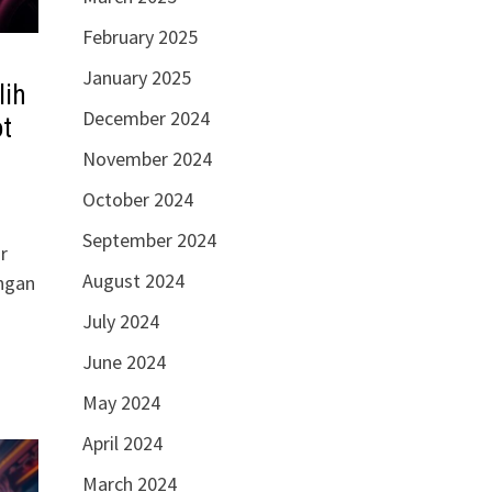
February 2025
January 2025
lih
December 2024
ot
November 2024
October 2024
September 2024
r
August 2024
angan
July 2024
June 2024
May 2024
April 2024
March 2024