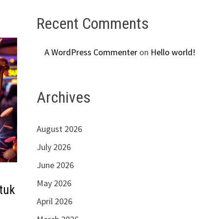
Recent Comments
A WordPress Commenter
on
Hello world!
Archives
August 2026
July 2026
June 2026
May 2026
tuk
April 2026