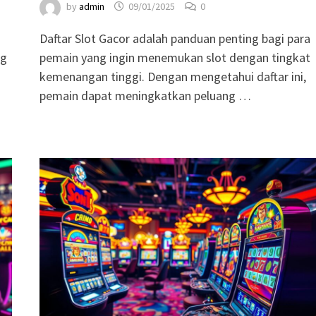
by
admin
09/01/2025
0
Daftar Slot Gacor adalah panduan penting bagi para
ng
pemain yang ingin menemukan slot dengan tingkat
kemenangan tinggi. Dengan mengetahui daftar ini,
pemain dapat meningkatkan peluang …