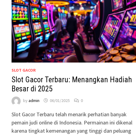
SLOT GACOR
Slot Gacor Terbaru: Menangkan Hadiah
Besar di 2025
by
admin
06/01/2025
0
Slot Gacor Terbaru telah menarik perhatian banyak
pemain judi online di Indonesia. Permainan ini dikenal
karena tingkat kemenangan yang tinggi dan peluang