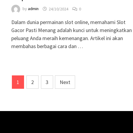
by
admin
24/10/2024
0
Dalam dunia permainan slot online, memahami Slot
Gacor Pasti Menang adalah kunci untuk meningkatkan
peluang Anda meraih kemenangan. Artikel ini akan
membahas berbagai cara dan …
Posts
1
2
3
Next
pagination