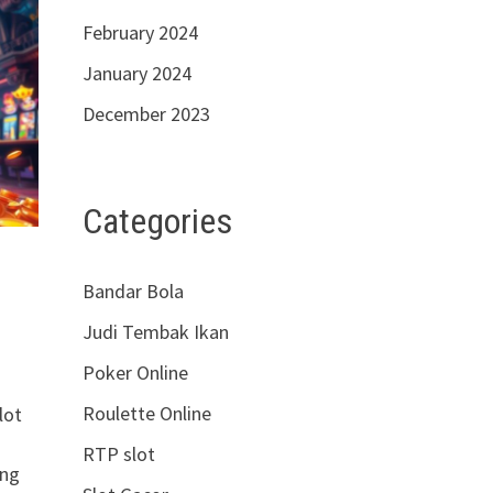
February 2024
January 2024
December 2023
Categories
Bandar Bola
Judi Tembak Ikan
Poker Online
Roulette Online
lot
RTP slot
ang