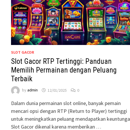
SLOT GACOR
Slot Gacor RTP Tertinggi: Panduan
Memilih Permainan dengan Peluang
Terbaik
by
admin
12/01/2025
0
Dalam dunia permainan slot online, banyak pemain
mencari opsi dengan RTP (Return to Player) tertinggi
untuk meningkatkan peluang mendapatkan keuntunga
Slot Gacor dikenal karena memberikan …