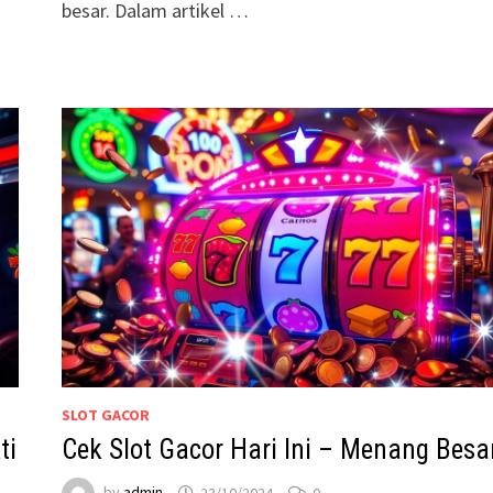
besar. Dalam artikel …
SLOT GACOR
ti
Cek Slot Gacor Hari Ini – Menang Besa
by
admin
23/10/2024
0