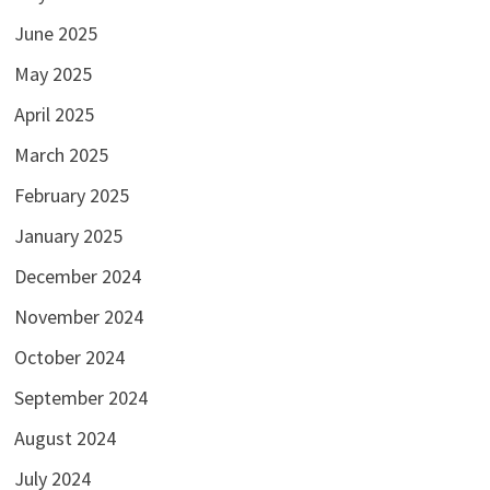
June 2025
May 2025
April 2025
March 2025
February 2025
January 2025
December 2024
November 2024
October 2024
September 2024
August 2024
July 2024