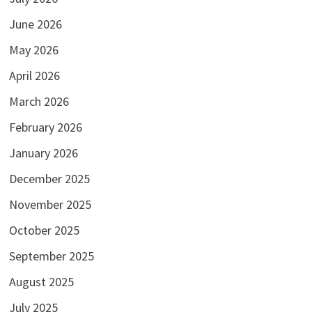
June 2026
May 2026
April 2026
March 2026
February 2026
January 2026
December 2025
November 2025
October 2025
September 2025
August 2025
July 2025