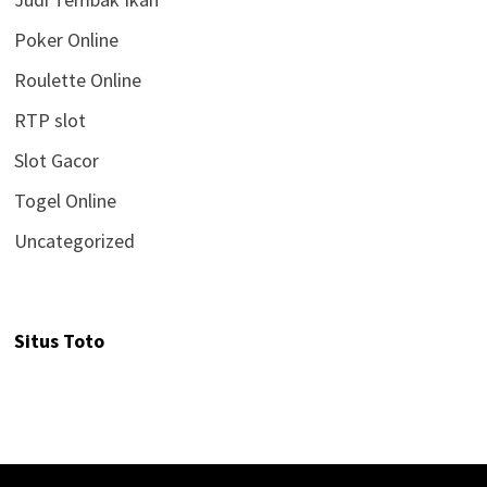
Poker Online
Roulette Online
RTP slot
Slot Gacor
Togel Online
Uncategorized
Situs Toto