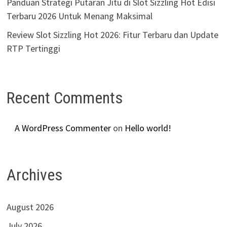
Panduan Strategi Putaran Jitu di Slot Sizzling Hot Edisi
Terbaru 2026 Untuk Menang Maksimal
Review Slot Sizzling Hot 2026: Fitur Terbaru dan Update
RTP Tertinggi
Recent Comments
A WordPress Commenter
on
Hello world!
Archives
August 2026
July 2026