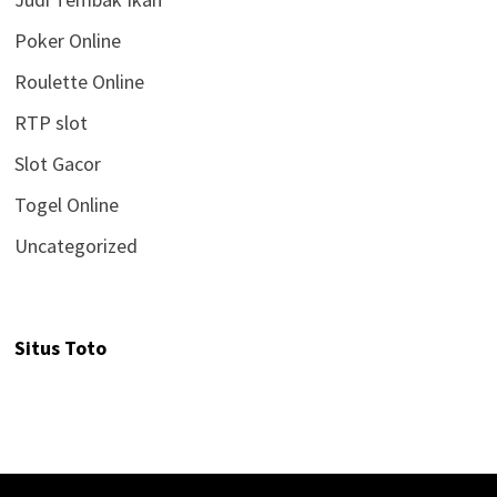
Poker Online
Roulette Online
RTP slot
Slot Gacor
Togel Online
Uncategorized
Situs Toto