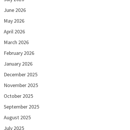
June 2026
May 2026
April 2026
March 2026
February 2026
January 2026
December 2025
November 2025
October 2025
September 2025
August 2025
July 2025