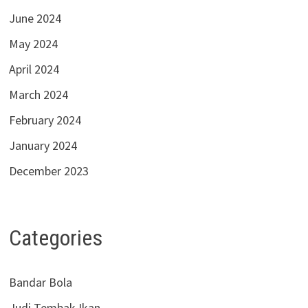
June 2024
May 2024
April 2024
March 2024
February 2024
January 2024
December 2023
Categories
Bandar Bola
Judi Tembak Ikan