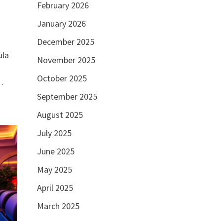
February 2026
January 2026
December 2025
ula
November 2025
October 2025
…
September 2025
August 2025
July 2025
June 2025
May 2025
April 2025
March 2025