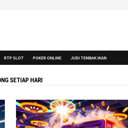
RTP SLOT
POKER ONLINE
JUDI TEMBAK IKAN
NG SETIAP HARI