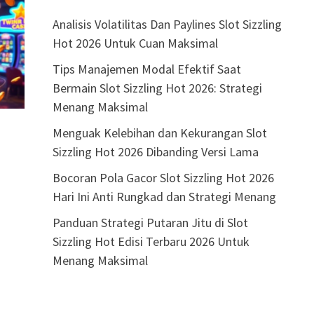
Analisis Volatilitas Dan Paylines Slot Sizzling
Hot 2026 Untuk Cuan Maksimal
Tips Manajemen Modal Efektif Saat
Bermain Slot Sizzling Hot 2026: Strategi
Menang Maksimal
Menguak Kelebihan dan Kekurangan Slot
Sizzling Hot 2026 Dibanding Versi Lama
Bocoran Pola Gacor Slot Sizzling Hot 2026
Hari Ini Anti Rungkad dan Strategi Menang
Panduan Strategi Putaran Jitu di Slot
Sizzling Hot Edisi Terbaru 2026 Untuk
Menang Maksimal
h