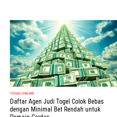
TOGEL ONLINE
Daftar Agen Judi Togel Colok Bebas
dengan Minimal Bet Rendah untuk