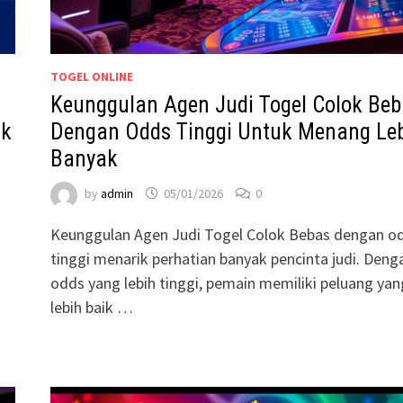
TOGEL ONLINE
Keunggulan Agen Judi Togel Colok Beb
ak
Dengan Odds Tinggi Untuk Menang Le
Banyak
by
admin
05/01/2026
0
Keunggulan Agen Judi Togel Colok Bebas dengan o
tinggi menarik perhatian banyak pencinta judi. Deng
odds yang lebih tinggi, pemain memiliki peluang yan
lebih baik …