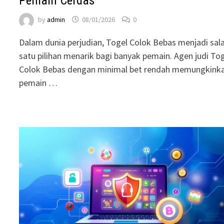
Pemain Cerdas
by
admin
08/01/2026
0
Dalam dunia perjudian, Togel Colok Bebas menjadi sal
satu pilihan menarik bagi banyak pemain. Agen judi To
Colok Bebas dengan minimal bet rendah memungkink
pemain …