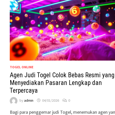
TOGEL ONLINE
Agen Judi Togel Colok Bebas Resmi yang
Menyediakan Pasaran Lengkap dan
Terpercaya
by
admin
04/01/2026
0
Bagi para penggemar judi Togel, menemukan agen ya