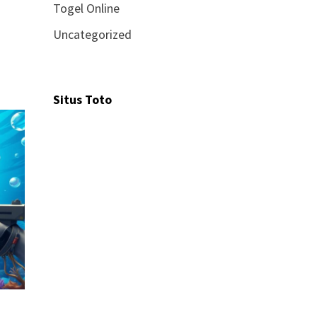
Togel Online
Uncategorized
Situs Toto