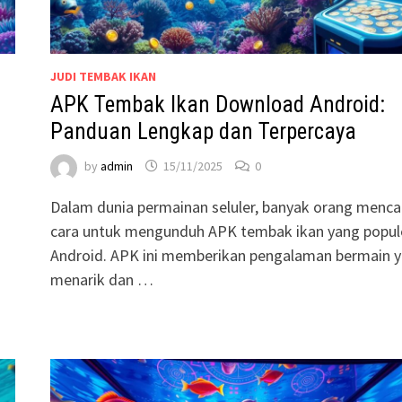
JUDI TEMBAK IKAN
APK Tembak Ikan Download Android:
Panduan Lengkap dan Terpercaya
by
admin
15/11/2025
0
Dalam dunia permainan seluler, banyak orang menca
cara untuk mengunduh APK tembak ikan yang popule
Android. APK ini memberikan pengalaman bermain 
menarik dan …