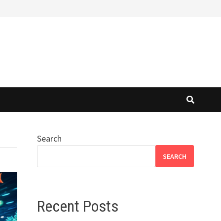
Search
SEARCH
Recent Posts