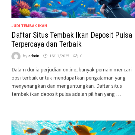
JUDI TEMBAK IKAN
Daftar Situs Tembak Ikan Deposit Pulsa
Terpercaya dan Terbaik
by
admin
16/11/2025
0
Dalam dunia perjudian online, banyak pemain mencari
opsi terbaik untuk mendapatkan pengalaman yang
menyenangkan dan menguntungkan. Daftar situs
tembak ikan deposit pulsa adalah pilihan yang …