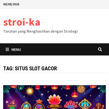
Skip
08/08/2026
to
content
stroi-ka
Taruhan yang Menghasilkan dengan Strategi
MENU
TAG:
SITUS SLOT GACOR