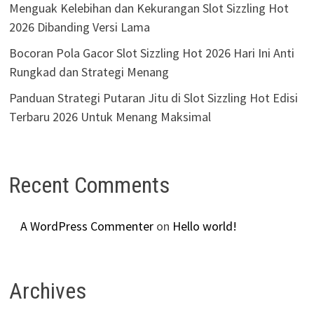
Menguak Kelebihan dan Kekurangan Slot Sizzling Hot
2026 Dibanding Versi Lama
Bocoran Pola Gacor Slot Sizzling Hot 2026 Hari Ini Anti
Rungkad dan Strategi Menang
Panduan Strategi Putaran Jitu di Slot Sizzling Hot Edisi
Terbaru 2026 Untuk Menang Maksimal
Recent Comments
A WordPress Commenter
on
Hello world!
Archives