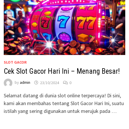
SLOT GACOR
Cek Slot Gacor Hari Ini – Menang Besar!
by
admin
23/10/2024
0
Selamat datang di dunia slot online terpercaya! Di sini,
kami akan membahas tentang Slot Gacor Hari Ini, suatu
istilah yang sering digunakan untuk merujuk pada …