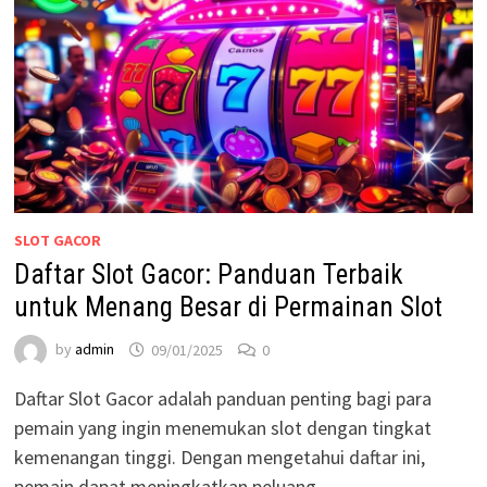
SLOT GACOR
Daftar Slot Gacor: Panduan Terbaik
untuk Menang Besar di Permainan Slot
by
admin
09/01/2025
0
Daftar Slot Gacor adalah panduan penting bagi para
pemain yang ingin menemukan slot dengan tingkat
kemenangan tinggi. Dengan mengetahui daftar ini,
pemain dapat meningkatkan peluang …