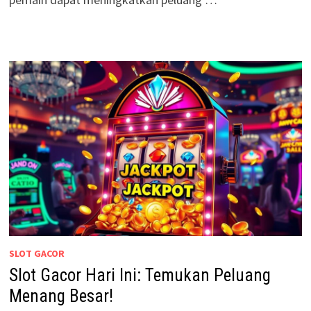
SLOT GACOR
Slot Gacor Hari Ini: Temukan Peluang
Menang Besar!