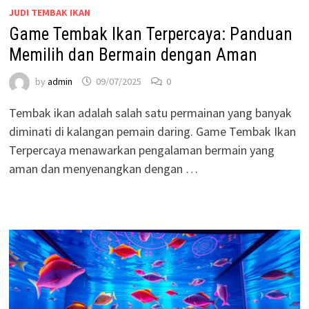
JUDI TEMBAK IKAN
Game Tembak Ikan Terpercaya: Panduan
Memilih dan Bermain dengan Aman
by
admin
09/07/2025
0
Tembak ikan adalah salah satu permainan yang banyak
diminati di kalangan pemain daring. Game Tembak Ikan
Terpercaya menawarkan pengalaman bermain yang
aman dan menyenangkan dengan …