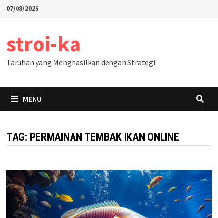
Skip
07/08/2026
to
content
stroi-ka
Taruhan yang Menghasilkan dengan Strategi
MENU
TAG:
PERMAINAN TEMBAK IKAN ONLINE