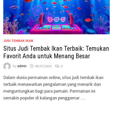
JUDI TEMBAK IKAN
Situs Judi Tembak Ikan Terbaik: Temukan
Favorit Anda untuk Menang Besar
by
admin
08/07/2025
0
Dalam dunia permainan online, situs judi tembak ikan
terbaik menawarkan pengalaman yang menarik dan
menguntungkan bagi para pemain. Permainan ini
semakin populer di kalangan penggemar …