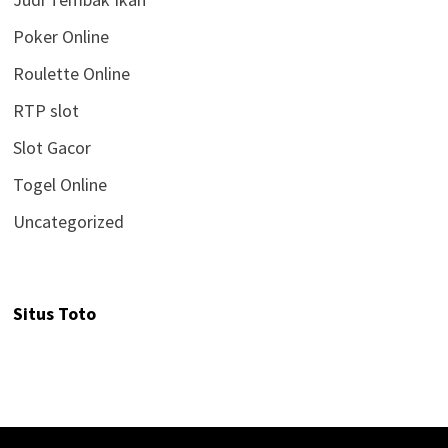
Poker Online
Roulette Online
RTP slot
Slot Gacor
Togel Online
Uncategorized
Situs Toto