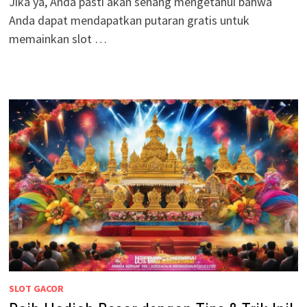
Jika ya, Anda pasti akan senang mengetahui bahwa
Anda dapat mendapatkan putaran gratis untuk
memainkan slot …
SLOT GACOR