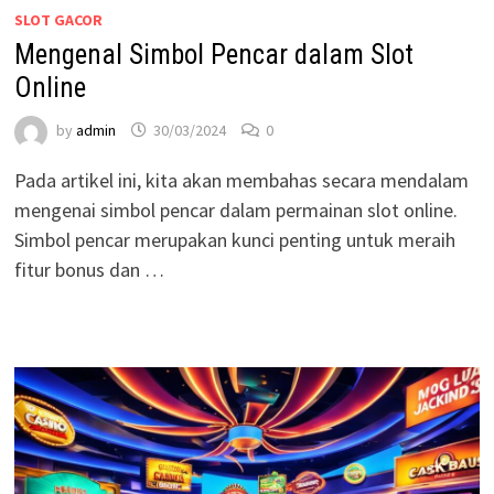
SLOT GACOR
Mengenal Simbol Pencar dalam Slot
Online
by
admin
30/03/2024
0
Pada artikel ini, kita akan membahas secara mendalam
mengenai simbol pencar dalam permainan slot online.
Simbol pencar merupakan kunci penting untuk meraih
fitur bonus dan …