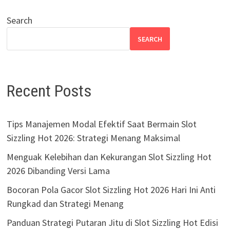
pagination
Search
SEARCH
Recent Posts
Tips Manajemen Modal Efektif Saat Bermain Slot
Sizzling Hot 2026: Strategi Menang Maksimal
Menguak Kelebihan dan Kekurangan Slot Sizzling Hot
2026 Dibanding Versi Lama
Bocoran Pola Gacor Slot Sizzling Hot 2026 Hari Ini Anti
Rungkad dan Strategi Menang
Panduan Strategi Putaran Jitu di Slot Sizzling Hot Edisi