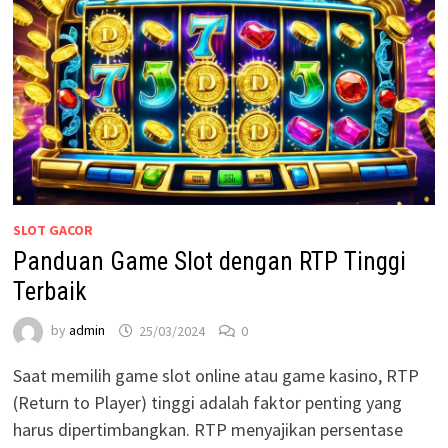
SLOT GACOR
Panduan Game Slot dengan RTP Tinggi
Terbaik
by
admin
25/03/2024
0
Saat memilih game slot online atau game kasino, RTP
(Return to Player) tinggi adalah faktor penting yang
harus dipertimbangkan. RTP menyajikan persentase