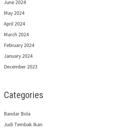
June 2024
May 2024
April 2024
March 2024
February 2024
January 2024
December 2023
Categories
Bandar Bola
Judi Tembak Ikan