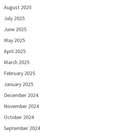
August 2025
July 2025
June 2025
May 2025
April 2025
March 2025
February 2025
January 2025
December 2024
November 2024
October 2024
September 2024