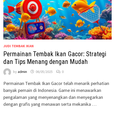
JUDI TEMBAK IKAN
Permainan Tembak Ikan Gacor: Strategi
dan Tips Menang dengan Mudah
by
admin
06/05/2025
0
Permainan Tembak Ikan Gacor telah menarik perhatian
banyak pemain di Indonesia. Game ini menawarkan
pengalaman yang menyenangkan dan menyegarkan
dengan grafis yang menawan serta mekanika …