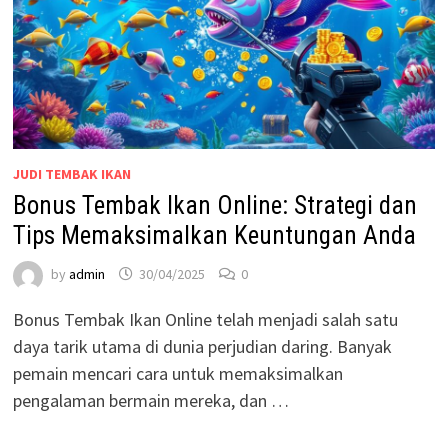
JUDI TEMBAK IKAN
Bonus Tembak Ikan Online: Strategi dan
Tips Memaksimalkan Keuntungan Anda
by
admin
30/04/2025
0
Bonus Tembak Ikan Online telah menjadi salah satu
daya tarik utama di dunia perjudian daring. Banyak
pemain mencari cara untuk memaksimalkan
pengalaman bermain mereka, dan …