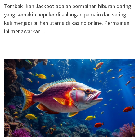
Tembak Ikan Jackpot adalah permainan hiburan daring
yang semakin populer di kalangan pemain dan sering
kali menjadi pilihan utama di kasino online. Permainan
ini menawarkan …