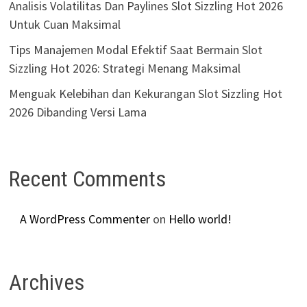
Analisis Volatilitas Dan Paylines Slot Sizzling Hot 2026
Untuk Cuan Maksimal
Tips Manajemen Modal Efektif Saat Bermain Slot
Sizzling Hot 2026: Strategi Menang Maksimal
Menguak Kelebihan dan Kekurangan Slot Sizzling Hot
2026 Dibanding Versi Lama
Recent Comments
A WordPress Commenter
on
Hello world!
Archives