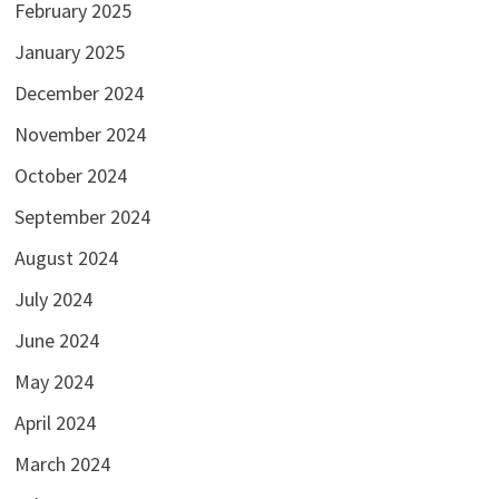
February 2025
January 2025
December 2024
November 2024
October 2024
September 2024
August 2024
July 2024
June 2024
May 2024
April 2024
March 2024