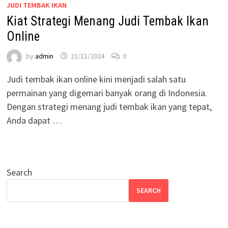
JUDI TEMBAK IKAN
Kiat Strategi Menang Judi Tembak Ikan
Online
by
admin
21/11/2024
0
Judi tembak ikan online kini menjadi salah satu
permainan yang digemari banyak orang di Indonesia.
Dengan strategi menang judi tembak ikan yang tepat,
Anda dapat …
Search
SEARCH